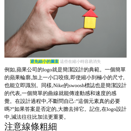
避免細小的圖案
這些在縮小時容易消失
例如,蘋果公司的logo就是簡潔設計的典範。一個簡單
的蘋果輪廓,加上一小口咬痕,即使縮小到極小的尺寸,
也能立即識別。同樣,Nike的swoosh標誌也是簡潔設計
的代表,一個簡單的曲線就能傳達動感和速度的感
覺。在設計過程中,不斷問自己:”這個元素真的必要
嗎?”如果答案是否定的,大膽去掉它。記住,在logo設計
中,減法往往比加法更重要。
注意線條粗細