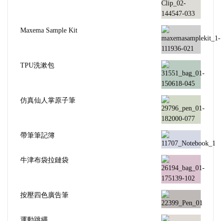
Maxema Sample Kit
TPU洗漱包
仿真仙人掌原子筆
帶筆筆記簿
牛津布袋拉鏈袋
按壓四色廣告筆
運動跳繩