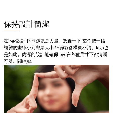
保持設計簡潔
在logo設計中,簡潔就是力量。想像一下,當你把一幅
複雜的畫縮小到郵票大小,細節就會模糊不清。logo也
是如此。簡潔的設計能確保logo在各種尺寸下都清晰
可辨。關鍵點: