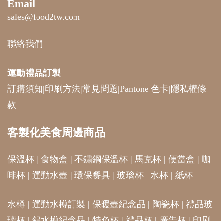
Email
sales@food2tw.com
聯絡我們
運動禮品
訂製
訂購須知
|
印刷方法
|
常見問題
|
Pantone 色卡
|
隱私權條
款
客製化美食周邊商品
保溫杯
|
食物盒
|
不鏽鋼保溫杯
|
馬克杯
|
便當盒
|
咖
啡杯
|
運動水壺
|
環保餐具
|
玻璃杯
|
水杯
|
紙杯
水樽
|
運動水樽訂製
|
保暖壺紀念品
|
陶瓷杯
|
禮品玻
璃杯
|
鋁水樽紀念品
|
特色杯
|
禮品杯
|
廣告杯
|
印刷