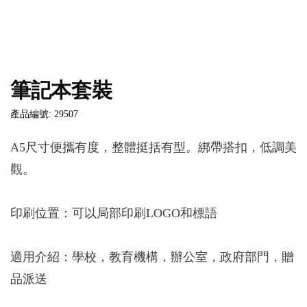
筆記本套裝
產品編號: 29507
A5尺寸便攜有度，整體挺括有型。綁帶搭扣，低調美
觀。
印刷位置：可以局部印刷LOGO和標語
適用介紹：學校，教育機構，辦公室，政府部門，贈
品派送