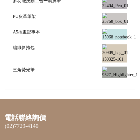
多功能按動二合一觸屏筆
PU皮革筆架
A5插畫記事本
編織斜挎包
三角熒光筆
電話聯絡詢價
(02)7729-4140