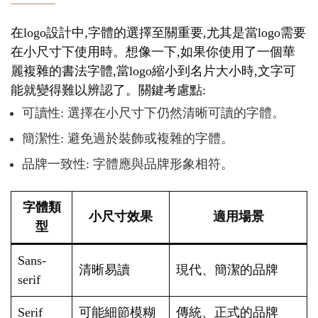
在logo設計中,字體的選擇至關重要,尤其是當logo需要
在小尺寸下使用時。想像一下,如果你使用了一個華
麗複雜的書法字體,當logo縮小到名片大小時,文字可
能就變得難以辨認了。關鍵考慮點:
可讀性: 選擇在小尺寸下仍然清晰可讀的字體。
簡潔性: 避免過於裝飾或複雜的字體。
品牌一致性: 字體應與品牌形象相符。
字體類
小尺寸效果
適用場景
型
Sans-
清晰易讀
現代、簡潔的品牌
serif
Serif
可能細節模糊
傳統、正式的品牌