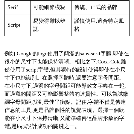
Serif
可能細節模糊
傳統、正式的品牌
易變得難以辨
謹慎使用,適合特定風
Script
認
格
例如,Google的logo使用了簡潔的sans-serif字體,即使在
很小的尺寸下也能保持清晰。相比之下,Coca-Cola雖
然使用了script字體,但其獨特的設計使得即使在小尺
寸下也能識別。在選擇字體時,還要注意字母間距。
在小尺寸下,過緊的字母間距可能導致文字糊在一起,
而過寬的間距又可能影響整體的連貫性。可以嘗試微
調字母間距,找到最佳平衡點。記住,字體不僅是傳達
信息的工具,更是品牌個性的視覺表現。選擇一個既
能在小尺寸下保持清晰,又能準確傳達品牌形象的字
體,是logo設計成功的關鍵之一。