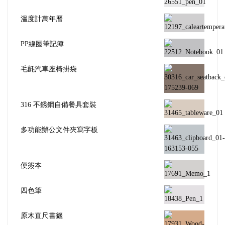
溫度計萬年曆
PP線圈筆記簿
毛氈汽車座椅掛袋
316 不銹鋼自備餐具套裝
多功能辦公文件夾寫字板
便簽本
四色筆
原木直尺書籤