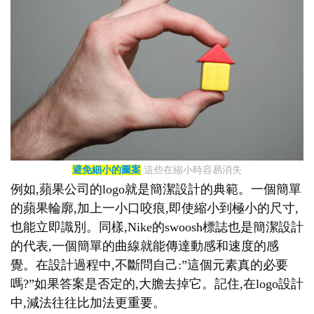
避免細小的圖案
這些在縮小時容易消失
例如,蘋果公司的logo就是簡潔設計的典範。一個簡單
的蘋果輪廓,加上一小口咬痕,即使縮小到極小的尺寸,
也能立即識別。同樣,Nike的swoosh標誌也是簡潔設計
的代表,一個簡單的曲線就能傳達動感和速度的感
覺。在設計過程中,不斷問自己:”這個元素真的必要
嗎?”如果答案是否定的,大膽去掉它。記住,在logo設計
中,減法往往比加法更重要。