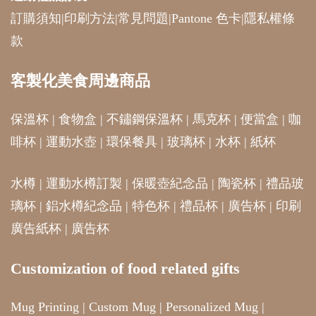
訂購須知
|
印刷方法
|
常見問題
|
Pantone 色卡
|
隱私權條
款
客製化美食周邊商品
保溫杯
|
食物盒
|
不鏽鋼保溫杯
|
馬克杯
|
便當盒
|
咖
啡杯
|
運動水壺
|
環保餐具
|
玻璃杯
|
水杯
|
紙杯
水樽
|
運動水樽訂製
|
保暖壺紀念品
|
陶瓷杯
|
禮品玻
璃杯
|
鋁水樽紀念品
|
特色杯
|
禮品杯
|
廣告杯
|
印刷
廣告紙杯
|
廣告杯
Customization of food related gifts
Mug Printing
|
Custom Mug
|
Personalized Mug
|