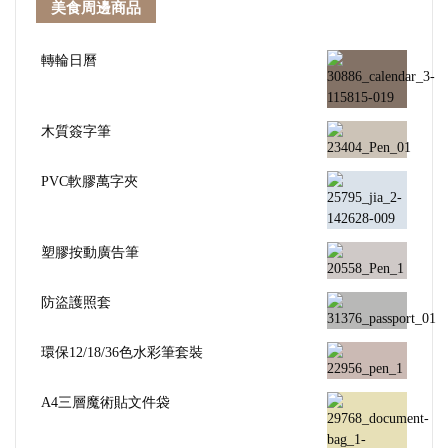
美食周邊商品
轉輪日曆
木質簽字筆
PVC軟膠萬字夾
塑膠按動廣告筆
防盜護照套
環保12/18/36色水彩筆套裝
A4三層魔術貼文件袋