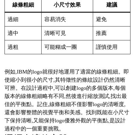
線條粗細
小尺寸效果
建議
過細
容易消失
避免
適中
清晰可見
推薦
過粗
可能糊成一團
謹慎使用
例如,IBM的logo就很好地運用了適當的線條粗細。即
使縮小到很小的尺寸,其特徵性的條紋設計仍然清晰
可辨。在設計過程中,可以創建logo的多個版本,每個
版本的線條粗細略有不同,然後進行縮放測試,找出最
佳的平衡點。記住,線條粗細不僅影響logo的清晰度,
還會影響整體的視覺平衡和美感。找到既能在小尺寸
下保持清晰,又能保持logo優雅外觀的平衡點,是設計
過程中的一個重要挑戰。