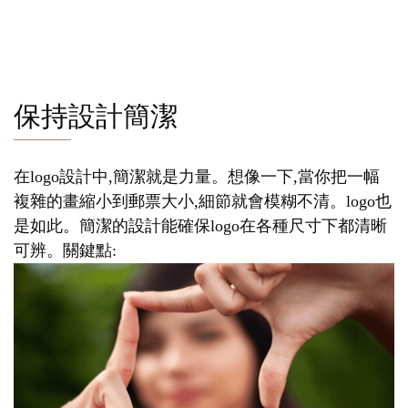
保持設計簡潔
在logo設計中,簡潔就是力量。想像一下,當你把一幅
複雜的畫縮小到郵票大小,細節就會模糊不清。logo也
是如此。簡潔的設計能確保logo在各種尺寸下都清晰
可辨。關鍵點: