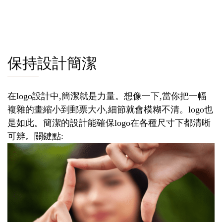
保持設計簡潔
在logo設計中,簡潔就是力量。想像一下,當你把一幅
複雜的畫縮小到郵票大小,細節就會模糊不清。logo也
是如此。簡潔的設計能確保logo在各種尺寸下都清晰
可辨。關鍵點: