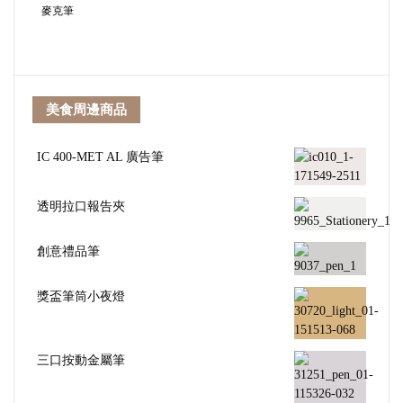
麥克筆
美食周邊商品
IC 400-MET AL 廣告筆
透明拉口報告夾
創意禮品筆
獎盃筆筒小夜燈
三口按動金屬筆