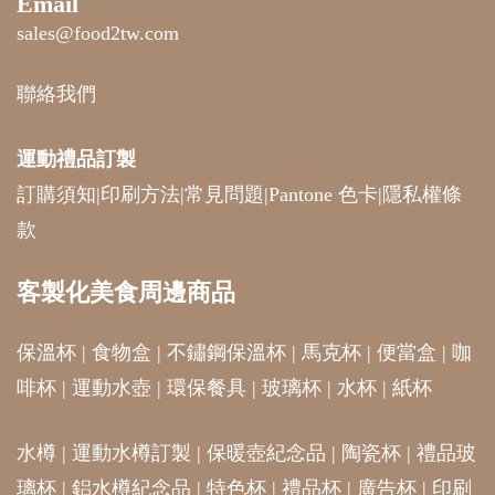
Email
sales@food2tw.com
聯絡我們
運動禮品
訂製
訂購須知
|
印刷方法
|
常見問題
|
Pantone 色卡
|
隱私權條
款
客製化美食周邊商品
保溫杯
|
食物盒
|
不鏽鋼保溫杯
|
馬克杯
|
便當盒
|
咖
啡杯
|
運動水壺
|
環保餐具
|
玻璃杯
|
水杯
|
紙杯
水樽
|
運動水樽訂製
|
保暖壺紀念品
|
陶瓷杯
|
禮品玻
璃杯
|
鋁水樽紀念品
|
特色杯
|
禮品杯
|
廣告杯
|
印刷