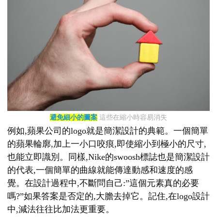
避免細小的圖案
這些在縮小時容易消失
例如,蘋果公司的logo就是簡潔設計的典範。一個簡單
的蘋果輪廓,加上一小口咬痕,即使縮小到極小的尺寸,
也能立即識別。同樣,Nike的swoosh標誌也是簡潔設計
的代表,一個簡單的曲線就能傳達動感和速度的感
覺。在設計過程中,不斷問自己:”這個元素真的必要
嗎?”如果答案是否定的,大膽去掉它。記住,在logo設計
中,減法往往比加法更重要。