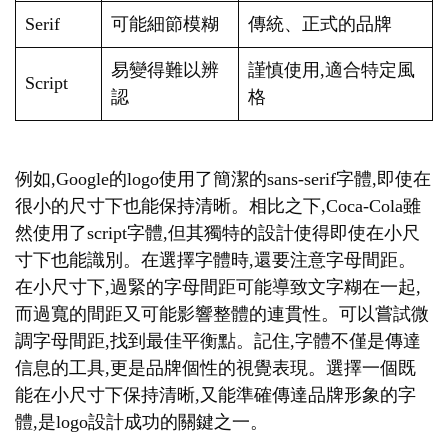
Serif
可能細節模糊
傳統、正式的品牌
易變得難以辨
謹慎使用,適合特定風
Script
認
格
例如,Google的logo使用了簡潔的sans-serif字體,即使在
很小的尺寸下也能保持清晰。相比之下,Coca-Cola雖
然使用了script字體,但其獨特的設計使得即使在小尺
寸下也能識別。在選擇字體時,還要注意字母間距。
在小尺寸下,過緊的字母間距可能導致文字糊在一起,
而過寬的間距又可能影響整體的連貫性。可以嘗試微
調字母間距,找到最佳平衡點。記住,字體不僅是傳達
信息的工具,更是品牌個性的視覺表現。選擇一個既
能在小尺寸下保持清晰,又能準確傳達品牌形象的字
體,是logo設計成功的關鍵之一。