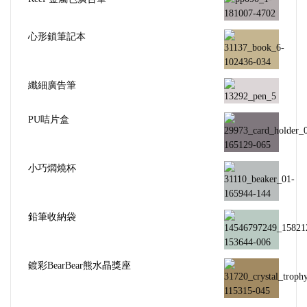
心形鎖筆記本
纖細廣告筆
PU咭片盒
小巧燜燒杯
鉛筆收納袋
鍍彩BearBear熊水晶獎座