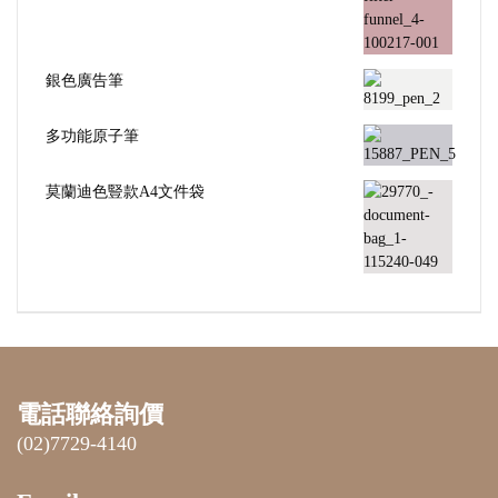
銀色廣告筆
多功能原子筆
莫蘭迪色豎款A4文件袋
電話聯絡詢價
(02)7729-4140