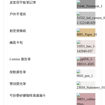
皮套寫字板筆記簿
戶外手電筒
創意便條紙
鑰匙卡包
Lumina 廣告筆
按動廣告筆
雙頭螢光筆
可折疊矽膠咖啡過濾漏斗