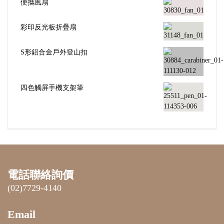
便攜風扇
彩印反光板折疊扇
S形鋁合金戶外登山扣
四色觸屏手機支架筆
電話聯絡詢價
(02)7729-4140
Email