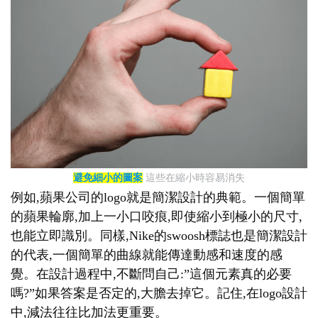
避免細小的圖案
這些在縮小時容易消失
例如,蘋果公司的logo就是簡潔設計的典範。一個簡單
的蘋果輪廓,加上一小口咬痕,即使縮小到極小的尺寸,
也能立即識別。同樣,Nike的swoosh標誌也是簡潔設計
的代表,一個簡單的曲線就能傳達動感和速度的感
覺。在設計過程中,不斷問自己:”這個元素真的必要
嗎?”如果答案是否定的,大膽去掉它。記住,在logo設計
中,減法往往比加法更重要。