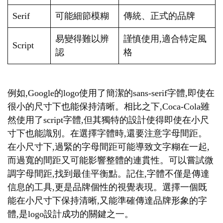
Serif
可能細節模糊
傳統、正式的品牌
易變得難以辨
謹慎使用,適合特定風
Script
認
格
例如,Google的logo使用了簡潔的sans-serif字體,即使在
很小的尺寸下也能保持清晰。相比之下,Coca-Cola雖
然使用了script字體,但其獨特的設計使得即使在小尺
寸下也能識別。在選擇字體時,還要注意字母間距。
在小尺寸下,過緊的字母間距可能導致文字糊在一起,
而過寬的間距又可能影響整體的連貫性。可以嘗試微
調字母間距,找到最佳平衡點。記住,字體不僅是傳達
信息的工具,更是品牌個性的視覺表現。選擇一個既
能在小尺寸下保持清晰,又能準確傳達品牌形象的字
體,是logo設計成功的關鍵之一。