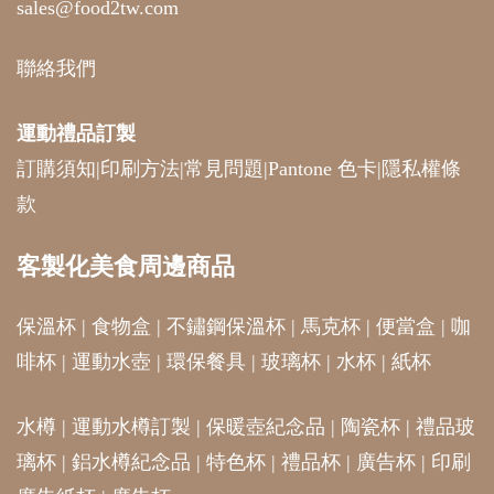
sales@food2tw.com
聯絡我們
運動禮品
訂製
訂購須知
|
印刷方法
|
常見問題
|
Pantone 色卡
|
隱私權條
款
客製化美食周邊商品
保溫杯
|
食物盒
|
不鏽鋼保溫杯
|
馬克杯
|
便當盒
|
咖
啡杯
|
運動水壺
|
環保餐具
|
玻璃杯
|
水杯
|
紙杯
水樽
|
運動水樽訂製
|
保暖壺紀念品
|
陶瓷杯
|
禮品玻
璃杯
|
鋁水樽紀念品
|
特色杯
|
禮品杯
|
廣告杯
|
印刷