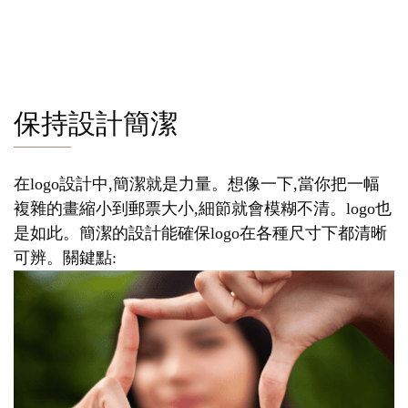
保持設計簡潔
在logo設計中,簡潔就是力量。想像一下,當你把一幅
複雜的畫縮小到郵票大小,細節就會模糊不清。logo也
是如此。簡潔的設計能確保logo在各種尺寸下都清晰
可辨。關鍵點: