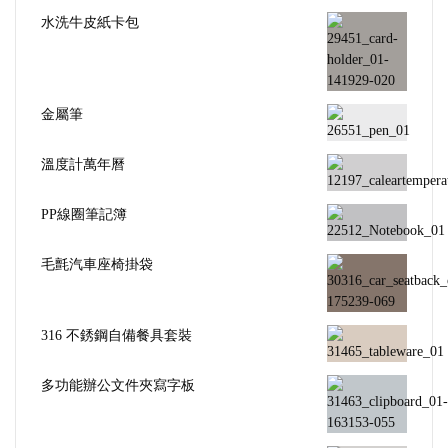
水洗牛皮紙卡包
金屬筆
溫度計萬年曆
PP線圈筆記簿
毛氈汽車座椅掛袋
316 不銹鋼自備餐具套裝
多功能辦公文件夾寫字板