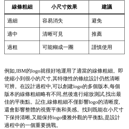
線條粗細
小尺寸效果
建議
過細
容易消失
避免
適中
清晰可見
推薦
過粗
可能糊成一團
謹慎使用
例如,IBM的logo就很好地運用了適當的線條粗細。即
使縮小到很小的尺寸,其特徵性的條紋設計仍然清晰
可辨。在設計過程中,可以創建logo的多個版本,每個
版本的線條粗細略有不同,然後進行縮放測試,找出最
佳的平衡點。記住,線條粗細不僅影響logo的清晰度,
還會影響整體的視覺平衡和美感。找到既能在小尺寸
下保持清晰,又能保持logo優雅外觀的平衡點,是設計
過程中的一個重要挑戰。