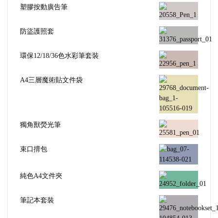
塑膠按動廣告筆
防盜護照套
環保12/18/36色水彩筆套裝
A4三層魔術貼文件袋
獨角獸熒光筆
束口揹包
純色A4文件夾
筆記本套裝