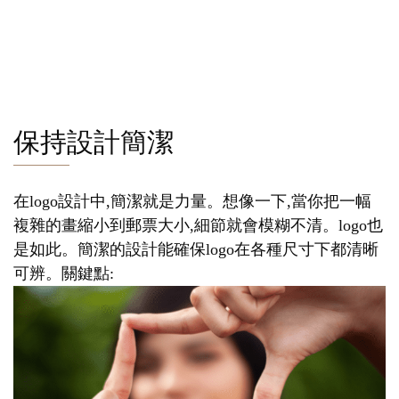
保持設計簡潔
在logo設計中,簡潔就是力量。想像一下,當你把一幅
複雜的畫縮小到郵票大小,細節就會模糊不清。logo也
是如此。簡潔的設計能確保logo在各種尺寸下都清晰
可辨。關鍵點: