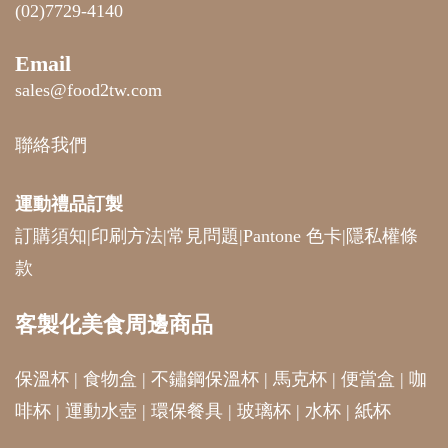
(02)7729-4140
Email
sales@food2tw.com
聯絡我們
運動禮品
訂製
訂購須知
|
印刷方法
|
常見問題
|
Pantone 色卡
|
隱私權條
款
客製化美食周邊商品
保溫杯
|
食物盒
|
不鏽鋼保溫杯
|
馬克杯
|
便當盒
|
咖
啡杯
|
運動水壺
|
環保餐具
|
玻璃杯
|
水杯
|
紙杯