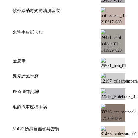
紫外線消毒奶樽清洗套裝
水洗牛皮紙卡包
金屬筆
溫度計萬年曆
PP線圈筆記簿
毛氈汽車座椅掛袋
316 不銹鋼自備餐具套裝