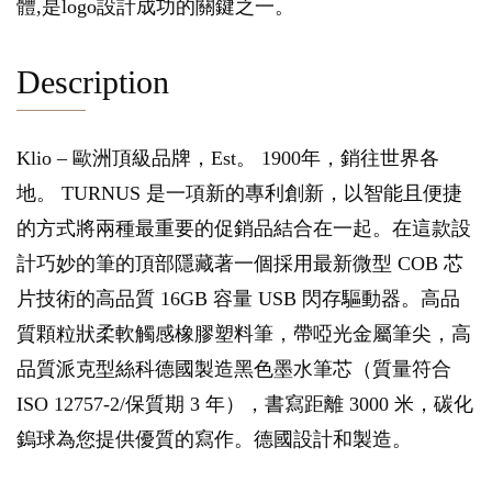
體,是logo設計成功的關鍵之一。
Description
Klio – 歐洲頂級品牌，Est。 1900年，銷往世界各
地。 TURNUS 是一項新的專利創新，以智能且便捷
的方式將兩種最重要的促銷品結合在一起。在這款設
計巧妙的筆的頂部隱藏著一個採用最新微型 COB 芯
片技術的高品質 16GB 容量 USB 閃存驅動器。高品
質顆粒狀柔軟觸感橡膠塑料筆，帶啞光金屬筆尖，高
品質派克型絲科德國製造黑色墨水筆芯（質量符合
ISO 12757-2/保質期 3 年），書寫距離 3000 米，碳化
鎢球為您提供優質的寫作。德國設計和製造。