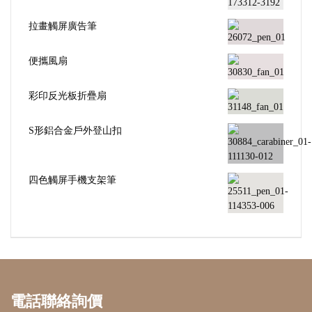
拉畫觸屏廣告筆
便攜風扇
彩印反光板折疊扇
S形鋁合金戶外登山扣
四色觸屏手機支架筆
電話聯絡詢價