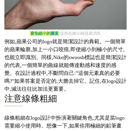
避免細小的圖案
這些在縮小時容易消失
例如,蘋果公司的logo就是簡潔設計的典範。一個簡單
的蘋果輪廓,加上一小口咬痕,即使縮小到極小的尺寸,
也能立即識別。同樣,Nike的swoosh標誌也是簡潔設計
的代表,一個簡單的曲線就能傳達動感和速度的感
覺。在設計過程中,不斷問自己:”這個元素真的必要
嗎?”如果答案是否定的,大膽去掉它。記住,在logo設計
中,減法往往比加法更重要。
注意線條粗細
線條粗細在logo設計中扮演著關鍵角色,尤其是當logo
需要縮小使用時。想像一下,如果你用極細的鉛筆畫