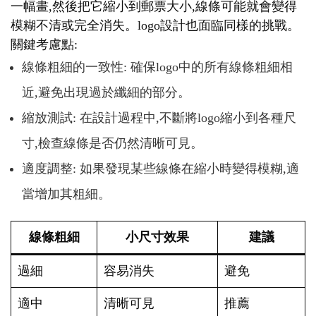
一幅畫,然後把它縮小到郵票大小,線條可能就會變得
模糊不清或完全消失。logo設計也面臨同樣的挑戰。
關鍵考慮點:
線條粗細的一致性: 確保logo中的所有線條粗細相
近,避免出現過於纖細的部分。
縮放測試: 在設計過程中,不斷將logo縮小到各種尺
寸,檢查線條是否仍然清晰可見。
適度調整: 如果發現某些線條在縮小時變得模糊,適
當增加其粗細。
線條粗細
小尺寸效果
建議
過細
容易消失
避免
適中
清晰可見
推薦