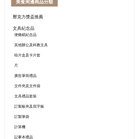
美食周邊商品分類
壓克力獎盃推薦
文具紀念品
便條紙紀念品
其他辦公及科教文具
咭片盒及卡片套
尺
廣告筆筒禮品
文件夾及文件袋
文具禮品套裝
訂製板夾及寫字板
訂製筆袋
計算機
記事本禮品