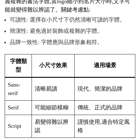
麗複雜的書法字體,當logo縮小到名片大小時,文字可
能就變得難以辨認了。關鍵考慮點:
可讀性: 選擇在小尺寸下仍然清晰可讀的字體。
簡潔性: 避免過於裝飾或複雜的字體。
品牌一致性: 字體應與品牌形象相符。
字體類
小尺寸效果
適用場景
型
Sans-
清晰易讀
現代、簡潔的品牌
serif
Serif
可能細節模糊
傳統、正式的品牌
易變得難以辨
謹慎使用,適合特定風
Script
認
格