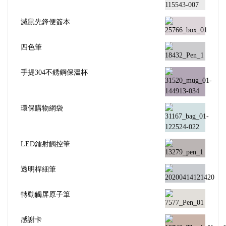
滅鼠先鋒便簽本
四色筆
手提304不銹鋼保溫杯
環保購物網袋
LED鐳射觸控筆
透明桿細筆
轉動觸屏原子筆
感謝卡