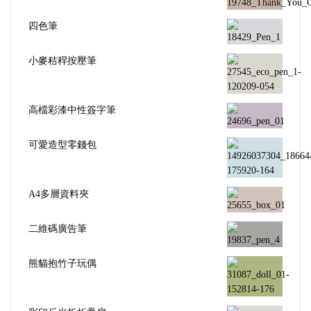
四色筆
小麥秸稈按壓筆
高檔彩漆中性簽字筆
可愛造型零錢包
A4多層資料夾
二維碼廣告筆
熊貓抱竹子玩偶