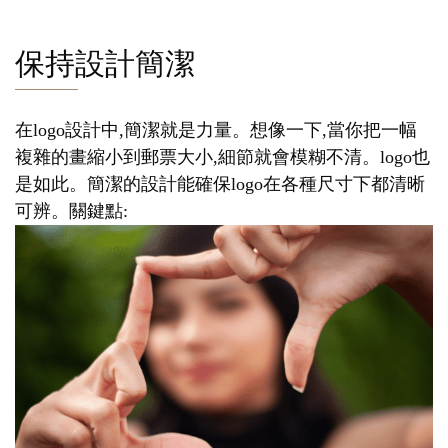
保持設計簡潔
在logo設計中,簡潔就是力量。想像一下,當你把一幅
複雜的畫縮小到郵票大小,細節就會模糊不清。logo也
是如此。簡潔的設計能確保logo在各種尺寸下都清晰
可辨。關鍵點: