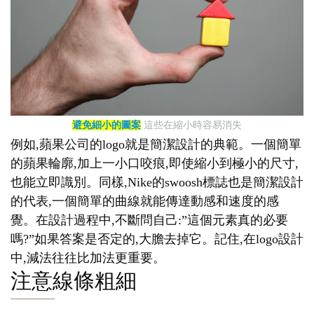
避免細小的圖案
這些在縮小時容易消失
例如,蘋果公司的logo就是簡潔設計的典範。一個簡單
的蘋果輪廓,加上一小口咬痕,即使縮小到極小的尺寸,
也能立即識別。同樣,Nike的swoosh標誌也是簡潔設計
的代表,一個簡單的曲線就能傳達動感和速度的感
覺。在設計過程中,不斷問自己:”這個元素真的必要
嗎?”如果答案是否定的,大膽去掉它。記住,在logo設計
中,減法往往比加法更重要。
注意線條粗細