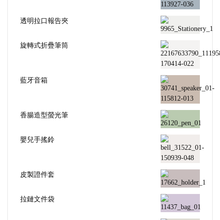
透明拉口報告夾
旋轉式折疊筆筒
藍牙音箱
香腸造型螢光筆
嬰兒手搖鈴
皮製證件套
拉鏈文件袋