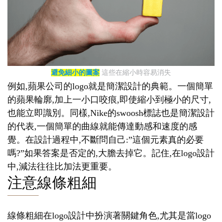
避免細小的圖案
這些在縮小時容易消失
例如,蘋果公司的logo就是簡潔設計的典範。一個簡單
的蘋果輪廓,加上一小口咬痕,即使縮小到極小的尺寸,
也能立即識別。同樣,Nike的swoosh標誌也是簡潔設計
的代表,一個簡單的曲線就能傳達動感和速度的感
覺。在設計過程中,不斷問自己:”這個元素真的必要
嗎?”如果答案是否定的,大膽去掉它。記住,在logo設計
中,減法往往比加法更重要。
注意線條粗細
線條粗細在logo設計中扮演著關鍵角色,尤其是當logo