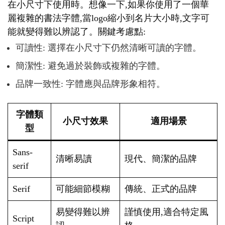
在小尺寸下使用時。想像一下,如果你使用了一個華
麗複雜的書法字體,當logo縮小到名片大小時,文字可
能就變得難以辨認了。關鍵考慮點:
可讀性: 選擇在小尺寸下仍然清晰可讀的字體。
簡潔性: 避免過於裝飾或複雜的字體。
品牌一致性: 字體應與品牌形象相符。
字體類
小尺寸效果
適用場景
型
Sans-
清晰易讀
現代、簡潔的品牌
serif
Serif
可能細節模糊
傳統、正式的品牌
易變得難以辨
謹慎使用,適合特定風
Script