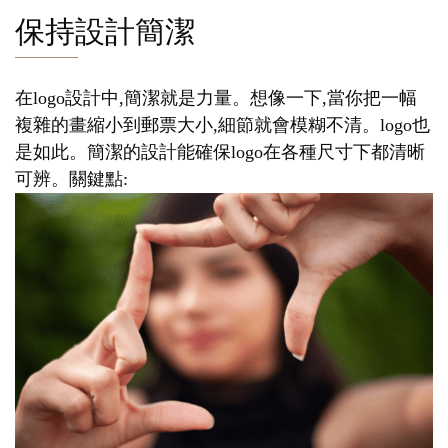
保持設計簡潔
在logo設計中,簡潔就是力量。想像一下,當你把一幅
複雜的畫縮小到郵票大小,細節就會模糊不清。logo也
是如此。簡潔的設計能確保logo在各種尺寸下都清晰
可辨。關鍵點: