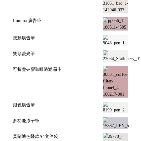
Lumina 廣告筆
按動廣告筆
雙頭螢光筆
可折疊矽膠咖啡過濾漏斗
銀色廣告筆
多功能原子筆
莫蘭迪色豎款A4文件袋