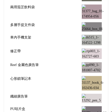
兩用茄芷飲料袋
多層手提文件袋
車內手機支架
修正帶
Reef 金屬色廣告筆
心形鎖筆記本
纖細廣告筆
PU咭片盒