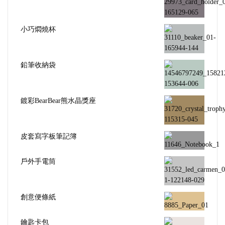
小巧燜燒杯
鉛筆收納袋
鍍彩BearBear熊水晶獎座
皮套寫字板筆記簿
戶外手電筒
創意便條紙
鑰匙卡包