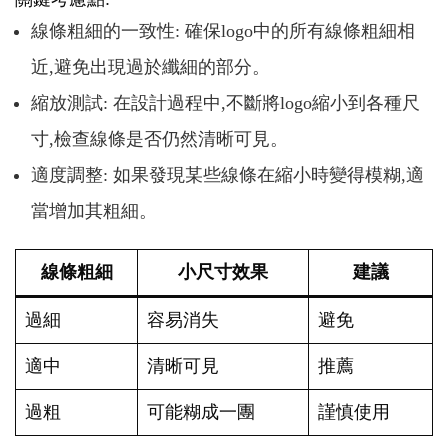
線條粗細的一致性: 確保logo中的所有線條粗細相
近,避免出現過於纖細的部分。
縮放測試: 在設計過程中,不斷將logo縮小到各種尺
寸,檢查線條是否仍然清晰可見。
適度調整: 如果發現某些線條在縮小時變得模糊,適
當增加其粗細。
線條粗細
小尺寸效果
建議
過細
容易消失
避免
適中
清晰可見
推薦
過粗
可能糊成一團
謹慎使用