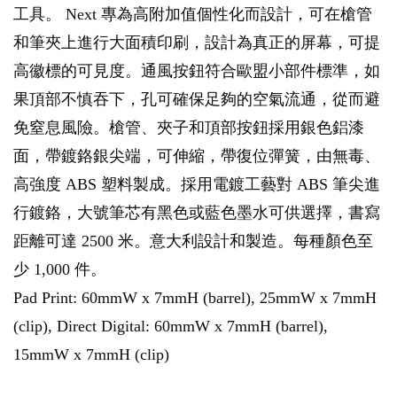
工具。 Next 專為高附加值個性化而設計，可在槍管
和筆夾上進行大面積印刷，設計為真正的屏幕，可提
高徽標的可見度。通風按鈕符合歐盟小部件標準，如
果頂部不慎吞下，孔可確保足夠的空氣流通，從而避
免窒息風險。槍管、夾子和頂部按鈕採用銀色鋁漆
面，帶鍍鉻銀尖端，可伸縮，帶復位彈簧，由無毒、
高強度 ABS 塑料製成。採用電鍍工藝對 ABS 筆尖進
行鍍鉻，大號筆芯有黑色或藍色墨水可供選擇，書寫
距離可達 2500 米。意大利設計和製造。每種顏色至
少 1,000 件。
Pad Print: 60mmW x 7mmH (barrel), 25mmW x 7mmH
(clip), Direct Digital: 60mmW x 7mmH (barrel),
15mmW x 7mmH (clip)