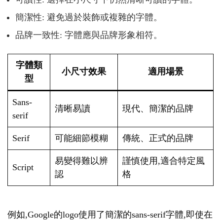
簡潔性: 避免過於裝飾或複雜的字體。
品牌一致性: 字體應與品牌形象相符。
字體類
小尺寸效果
適用場景
型
Sans-
清晰易讀
現代、簡潔的品牌
serif
Serif
可能細節模糊
傳統、正式的品牌
易變得難以辨
謹慎使用,適合特定風
Script
認
格
例如,Google的logo使用了簡潔的sans-serif字體,即使在