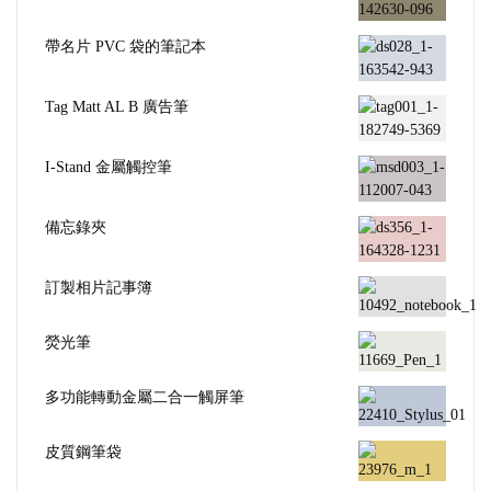
帶名片 PVC 袋的筆記本
Tag Matt AL B 廣告筆
I-Stand 金屬觸控筆
備忘錄夾
訂製相片記事簿
熒光筆
多功能轉動金屬二合一觸屏筆
皮質鋼筆袋