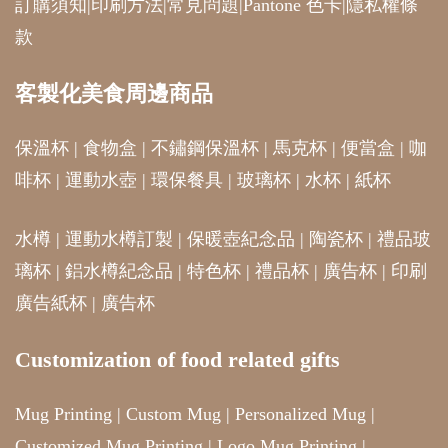
訂購須知
|
印刷方法
|
常見問題
|
Pantone 色卡
|
隱私權條
款
客製化美食周邊商品
保溫杯
|
食物盒
|
不鏽鋼保溫杯
|
馬克杯
|
便當盒
|
咖
啡杯
|
運動水壺
|
環保餐具
|
玻璃杯
|
水杯
|
紙杯
水樽
|
運動水樽訂製
|
保暖壺紀念品
|
陶瓷杯
|
禮品玻
璃杯
|
鋁水樽紀念品
|
特色杯
|
禮品杯
|
廣告杯
|
印刷
廣告紙杯
|
廣告杯
Customization of food related gifts
Mug Printing
|
Custom Mug
|
Personalized Mug
|
Customized Mug Printing
|
Logo Mug Printing
|