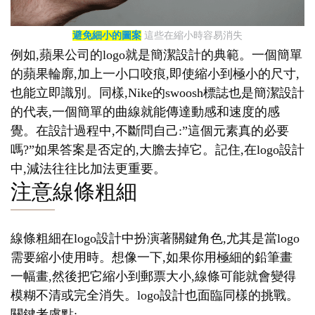
避免細小的圖案
這些在縮小時容易消失
例如,蘋果公司的logo就是簡潔設計的典範。一個簡單
的蘋果輪廓,加上一小口咬痕,即使縮小到極小的尺寸,
也能立即識別。同樣,Nike的swoosh標誌也是簡潔設計
的代表,一個簡單的曲線就能傳達動感和速度的感
覺。在設計過程中,不斷問自己:”這個元素真的必要
嗎?”如果答案是否定的,大膽去掉它。記住,在logo設計
中,減法往往比加法更重要。
注意線條粗細
線條粗細在logo設計中扮演著關鍵角色,尤其是當logo
需要縮小使用時。想像一下,如果你用極細的鉛筆畫
一幅畫,然後把它縮小到郵票大小,線條可能就會變得
模糊不清或完全消失。logo設計也面臨同樣的挑戰。
關鍵考慮點: