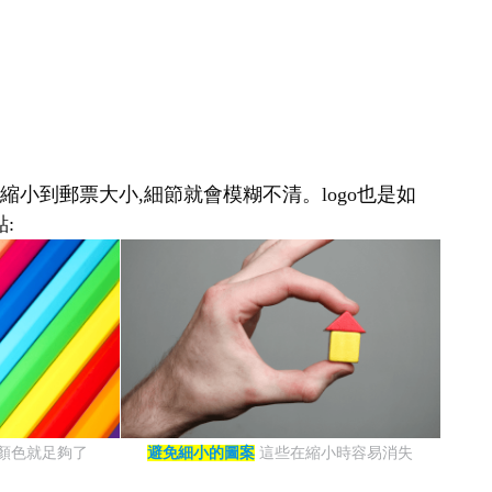
縮小到郵票大小,細節就會模糊不清。logo也是如
:
種顏色就足夠了
避免細小的圖案
這些在縮小時容易消失