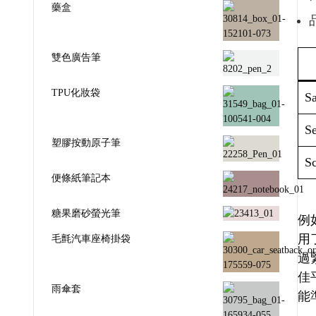
藥盒
雙色廣告筆
TPU化妝袋
Sa
Se
塑膠按動原子筆
Sc
便條紙筆記本
糖果磨砂螢光筆
例如
用
毛氈汽車座椅掛袋
過
佳
雨傘套
能