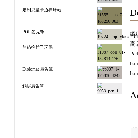
定制兒童卡通棒球帽
De
POP 麥克筆
纖
高
熊貓抱竹子玩偶
Pad
bar
Diplomat 廣告筆
bar
觸屏廣告筆
Ad