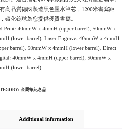
有高品質德國製造黑色墨水筆芯，1200米書寫距
，碳化鎢球為您提供優質書寫。
d Print: 40mmW x 4mmH (upper barrel), 50mmW x
mH (lower barrel), Laser Engrave: 40mmW x 4mmH
pper barrel), 50mmW x 4mmH (lower barrel), Direct
gital: 40mmW x 4mmH (upper barrel), 50mmW x
mH (lower barrel)
ATEGORY:
金屬筆紀念品
Additional information