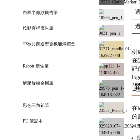
白桿半條紋廣告筆
按動直桿廣告筆
中秋月餅造型香氛蠟燭禮盒
例
在
Rabbit 廣告筆
記
l
解壓旋轉金屬筆
彩色三角鉛筆
在
的
PU 筆記本