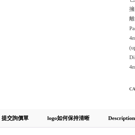
擁
離
Pa
4m
(u
Di
4m
C
提交詢價單
logo如何保持清晰
Description