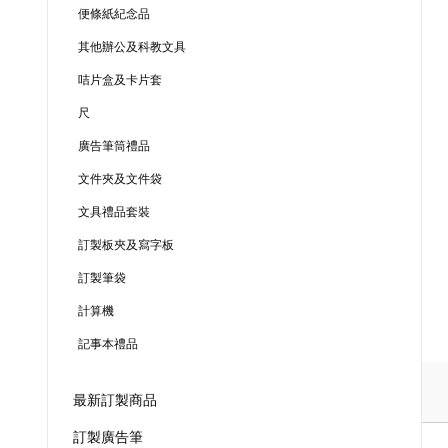
便條紙紀念品
其他辦公及科教文具
咭片盒及卡片套
尺
廣告筆筒禮品
文件夾及文件袋
文具禮品套裝
訂製板夾及寫字板
訂製筆袋
計算機
記事本禮品
最新訂製商品
訂製廣告筆