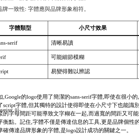
品牌一致性: 字體應與品牌形象相符。
字體類型
小尺寸效果
ns-serif
清晰易讀
rif
可能細節模糊
ript
易變得難以辨認
,Google的logo使用了簡潔的sans-serif字體,即使在
了script字體,但其獨特的設計使得即使在小尺寸下也能
緊的字母間距可能導致文字糊在一起,而過寬的間距又可能
平衡點。記住,字體不僅是傳達信息的工具,更是品牌個性
準確傳達品牌形象的字體,是logo設計成功的關鍵之一。