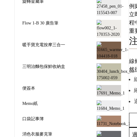
旋轉金屬筆
例
立
程
Flow 1-B 30 廣告筆
重
暖手寶充電按摩三合一
線
三明治麵包保鮮收納盒
然
便簽本
Memo紙
口袋記事簿
消色衣服麥克筆