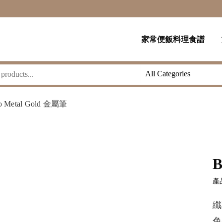
家常便飯料理食譜
no Metal Gold 金屬筆
B
產品
纖
色