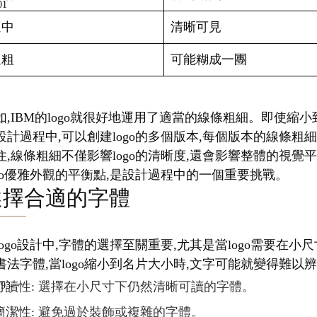
適中
清晰可見
過粗
可能糊成一團
如,IBM的logo就很好地運用了適當的線條粗細。即使
設計過程中,可以創建logo的多個版本,每個版本的線條粗
住,線條粗細不僅影響logo的清晰度,還會影響整體的視
ogo優雅外觀的平衡點,是設計過程中的一個重要挑戰。
選擇合適的字體
logo設計中,字體的選擇至關重要,尤其是當logo需要
書法字體,當logo縮小到名片大小時,文字可能就變得難以
可讀性: 選擇在小尺寸下仍然清晰可讀的字體。
簡潔性: 避免過於裝飾或複雜的字體。