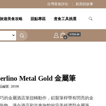
台灣美食評比
廚房的故事
旅遊美食攻略
甜點專區
煮食工具挑選
NT$0.00
0
erlino Metal Gold 金屬筆
編號: 28598
巧的金屬酒店筆扭轉動作，鋁製筆桿帶有閃亮的金
裝飾。適合酒店和汽車旅館的完美經濟型金屬筆。