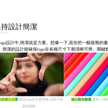
保持設計簡潔
logo設計中,簡潔就是力量。想像一下,當你把一幅複雜的畫
。簡潔的設計能確保logo在各種尺寸下都清晰可辨。關鍵點
注於核心元素
確定logo的主要特徵,去除不必
減少顏色數量
通常2-3
要的裝飾