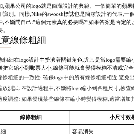
如,蘋果公司的logo就是簡潔設計的典範。一個簡單的蘋果
即識別。同樣,Nike的swoosh標誌也是簡潔設計的代
中,不斷問自己:”這個元素真的必要嗎?”如果答案是否定的,
要。
注意線條粗細
條粗細在logo設計中扮演著關鍵角色,尤其是當logo需
後把它縮小到郵票大小,線條可能就會變得模糊不清或完全消
線條粗細的一致性: 確保logo中的所有線條粗細相近,避
縮放測試: 在設計過程中,不斷將logo縮小到各種尺寸,檢
適度調整: 如果發現某些線條在縮小時變得模糊,適當增加
線條粗細
小尺寸效
過細
容易消失