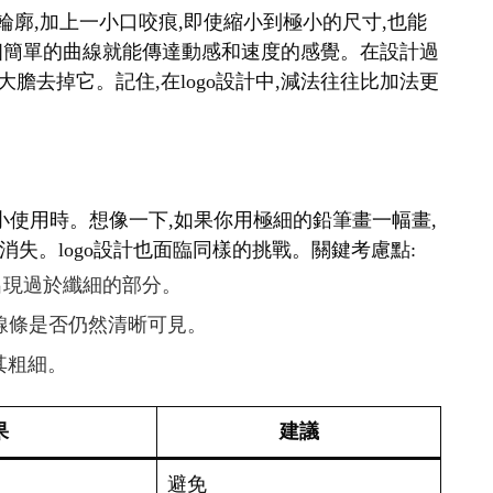
輪廓,加上一小口咬痕,即使縮小到極小的尺寸,也能
表,一個簡單的曲線就能傳達動感和速度的感覺。在設計過
大膽去掉它。記住,在logo設計中,減法往往比加法更
要縮小使用時。想像一下,如果你用極細的鉛筆畫一幅畫,
失。logo設計也面臨同樣的挑戰。關鍵考慮點:
免出現過於纖細的部分。
查線條是否仍然清晰可見。
其粗細。
果
建議
避免