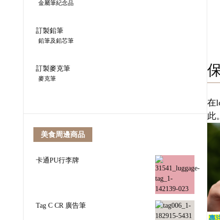
金屬筆紀念品
訂製鉛筆
鉛筆及鉛芯筆
訂製麥克筆
麥克筆
在
此
美食周邊商品
卡通PU行李牌
Tag C CR 廣告筆
專