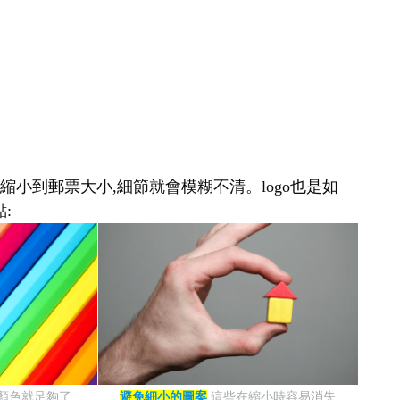
縮小到郵票大小,細節就會模糊不清。logo也是如
:
種顏色就足夠了
避免細小的圖案
這些在縮小時容易消失