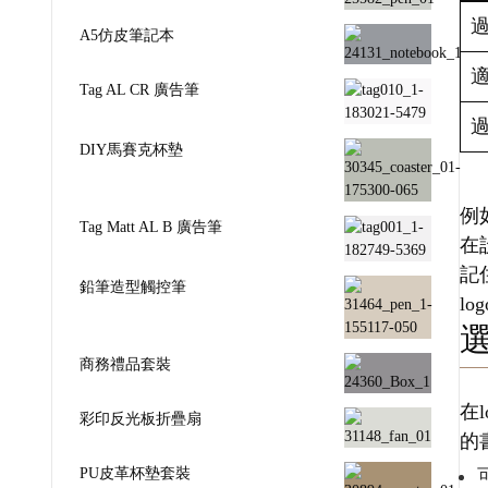
A5仿皮筆記本
Tag AL CR 廣告筆
DIY馬賽克杯墊
例
Tag Matt AL B 廣告筆
在
記
鉛筆造型觸控筆
l
商務禮品套裝
在
彩印反光板折疊扇
的
PU皮革杯墊套裝