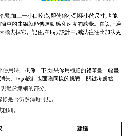
輪廓,加上一小口咬痕,即使縮小到極小的尺寸,也能
表,一個簡單的曲線就能傳達動感和速度的感覺。在設計過
大膽去掉它。記住,在logo設計中,減法往往比加法更
要縮小使用時。想像一下,如果你用極細的鉛筆畫一幅畫,
失。logo設計也面臨同樣的挑戰。關鍵考慮點:
免出現過於纖細的部分。
查線條是否仍然清晰可見。
其粗細。
果
建議