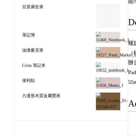
能
豆苗廣告筆
De
筆記簿
油漆麥克筆
螺
Cross 筆記本
（
辦
便利貼
Pad
55
六邊形木質金屬獎座
Ad