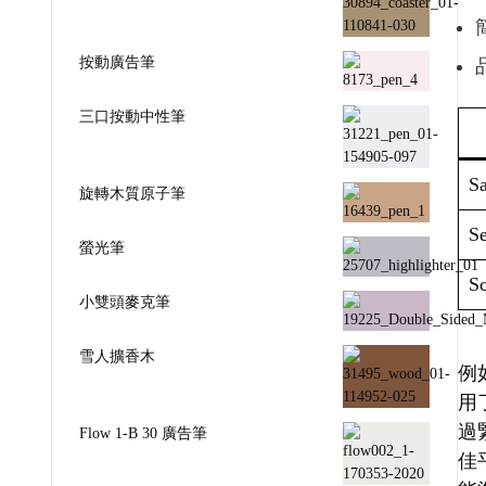
按動廣告筆
三口按動中性筆
Sa
旋轉木質原子筆
Se
螢光筆
Sc
小雙頭麥克筆
雪人擴香木
例如
用
過
Flow 1-B 30 廣告筆
佳