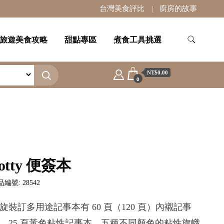
台灣美食評比
廚房的故事
旅遊美食攻略
甜點專區
煮食工具挑選
NT$0.00
0
otty 便簽本
編號: 28542
旋裝訂多用途記事本有 60 頁（120 頁）內襯記事
、25 頁黃色粘性記事本、五種不同顏色的粘性旗幟