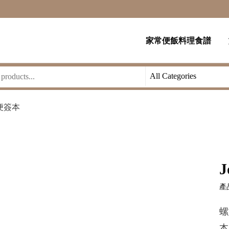
家常便飯料理食譜
y 便簽本
J
產品
螺
本