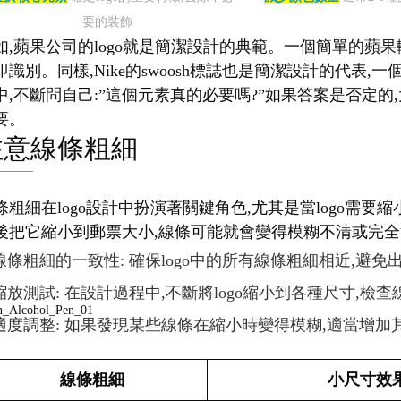
要的裝飾
如,蘋果公司的logo就是簡潔設計的典範。一個簡單的蘋果
即識別。同樣,Nike的swoosh標誌也是簡潔設計的代
中,不斷問自己:”這個元素真的必要嗎?”如果答案是否定的,
要。
注意線條粗細
條粗細在logo設計中扮演著關鍵角色,尤其是當logo需
後把它縮小到郵票大小,線條可能就會變得模糊不清或完全消
線條粗細的一致性: 確保logo中的所有線條粗細相近,避
縮放測試: 在設計過程中,不斷將logo縮小到各種尺寸,檢
適度調整: 如果發現某些線條在縮小時變得模糊,適當增加
線條粗細
小尺寸效