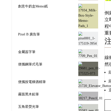
創意牛奶盒Memo紙
例
立
程
重
Pixel B 廣告筆
金屬簽字筆
線
然
便攜鋼筆式毛筆
便攜按電梯酒精筆
霧面黑木鉛筆
五角星熒光筆