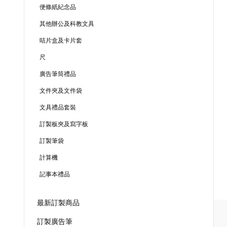
便條紙紀念品
其他辦公及科教文具
咭片盒及卡片套
尺
廣告筆筒禮品
文件夾及文件袋
文具禮品套裝
訂製板夾及寫字板
訂製筆袋
計算機
記事本禮品
最新訂製商品
訂製廣告筆