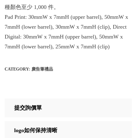
種顏色至少 1,000 件。
Pad Print: 30mmW x 7mmH (upper barrel), 50mmW x
7mmH (lower barrel), 30mmW x 7mmH (clip), Direct
Digital: 30mmW x 7mmH (upper barrel), 50mmW x
7mmH (lower barrel), 25mmW x 7mmH (clip)
CATEGORY:
廣告筆禮品
提交詢價單
logo如何保持清晰