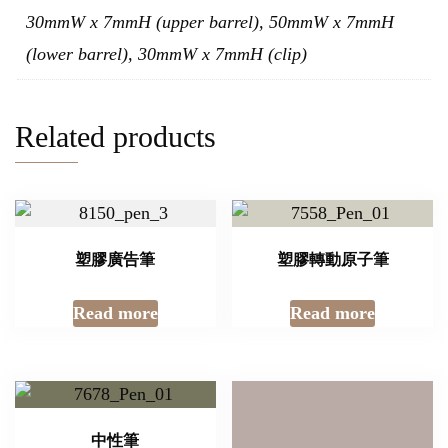
30mmW x 7mmH (upper barrel), 50mmW x 7mmH
(lower barrel), 30mmW x 7mmH (clip)
Related products
塑膠廣告筆
塑膠轉動原子筆
Read more
Read more
中性筆