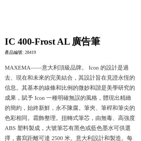
IC 400-Frost AL 廣告筆
產品編號: 28419
MAXEMA——意大利頂級品牌。 Icon 的設計是過
去、現在和未來的完美結合，其設計旨在見證永恆的
信息。其基本的線條和比例的微妙和諧是美學研究的
成果，賦予 Icon 一種明確無誤的風格，體現出精緻
的簡約，始終新鮮，永不陳腐。筆夾、筆桿和筆尖的
色彩相同。霜飾整理。扭轉式筆芯，由無毒、高強度
ABS 塑料製成，大號筆芯有黑色或藍色墨水可供選
擇，書寫距離可達 2500 米。意大利設計和製造。每