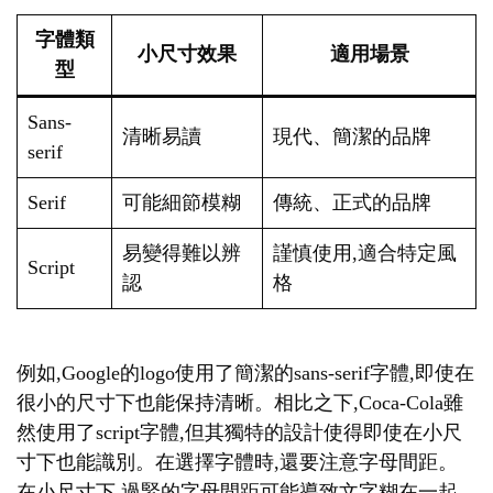
字體類
小尺寸效果
適用場景
型
Sans-
清晰易讀
現代、簡潔的品牌
serif
Serif
可能細節模糊
傳統、正式的品牌
易變得難以辨
謹慎使用,適合特定風
Script
認
格
例如,Google的logo使用了簡潔的sans-serif字體,即使在
很小的尺寸下也能保持清晰。相比之下,Coca-Cola雖
然使用了script字體,但其獨特的設計使得即使在小尺
寸下也能識別。在選擇字體時,還要注意字母間距。
在小尺寸下,過緊的字母間距可能導致文字糊在一起,