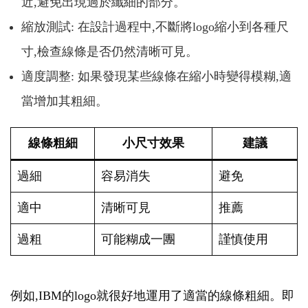
近,避免出現過於纖細的部分。
縮放測試: 在設計過程中,不斷將logo縮小到各種尺
寸,檢查線條是否仍然清晰可見。
適度調整: 如果發現某些線條在縮小時變得模糊,適
當增加其粗細。
線條粗細
小尺寸效果
建議
過細
容易消失
避免
適中
清晰可見
推薦
過粗
可能糊成一團
謹慎使用
例如,IBM的logo就很好地運用了適當的線條粗細。即