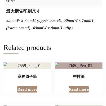
最大廣告印刷尺寸
35mmW x 7mmH (upper barrel), 50mmW x 7mmH
(lower barrel), 40mmW x 8mmH (clip)
Related products
商務原子筆
中性筆
Read more
Read more