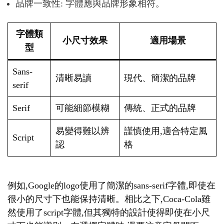
品牌一致性: 字體應與品牌形象相符。
字體類
小尺寸效果
適用場景
型
Sans-
清晰易讀
現代、簡潔的品牌
serif
Serif
可能細節模糊
傳統、正式的品牌
易變得難以辨
謹慎使用,適合特定風
Script
認
格
例如,Google的logo使用了簡潔的sans-serif字體,即使在
很小的尺寸下也能保持清晰。相比之下,Coca-Cola雖
然使用了script字體,但其獨特的設計使得即使在小尺