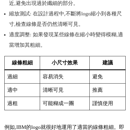
近,避免出現過於纖細的部分。
縮放測試: 在設計過程中,不斷將logo縮小到各種尺
寸,檢查線條是否仍然清晰可見。
適度調整: 如果發現某些線條在縮小時變得模糊,適
當增加其粗細。
線條粗細
小尺寸效果
建議
過細
容易消失
避免
適中
清晰可見
推薦
過粗
可能糊成一團
謹慎使用
例如,IBM的logo就很好地運用了適當的線條粗細。即