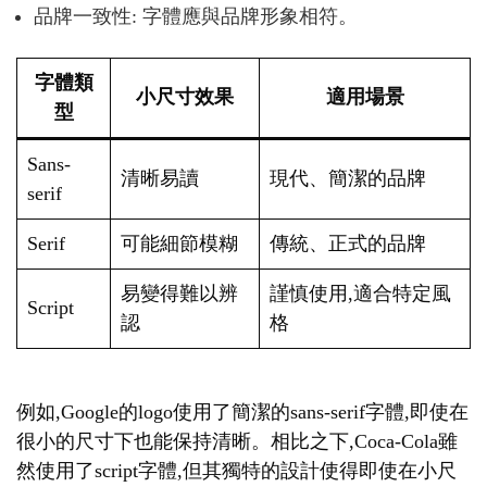
品牌一致性: 字體應與品牌形象相符。
字體類
小尺寸效果
適用場景
型
Sans-
清晰易讀
現代、簡潔的品牌
serif
Serif
可能細節模糊
傳統、正式的品牌
易變得難以辨
謹慎使用,適合特定風
Script
認
格
例如,Google的logo使用了簡潔的sans-serif字體,即使在
很小的尺寸下也能保持清晰。相比之下,Coca-Cola雖
然使用了script字體,但其獨特的設計使得即使在小尺