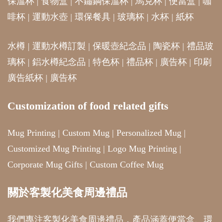
保溫杯
|
食物盒
|
不鏽鋼保溫杯
|
馬克杯
|
便當盒
|
咖
啡杯
|
運動水壺
|
環保餐具
|
玻璃杯
|
水杯
|
紙杯
水樽
|
運動水樽訂製
|
保暖壺紀念品
|
陶瓷杯
|
禮品玻
璃杯
|
鋁水樽紀念品
|
特色杯
|
禮品杯
|
廣告杯
|
印刷
廣告紙杯
|
廣告杯
Customization of food related gifts
Mug Printing
|
Custom Mug
|
Personalized Mug
|
Customized Mug Printing
|
Logo Mug Printing
|
Corporate Mug Gifts
|
Custom Coffee Mug
關於客製化美食周邊禮品
我們專注客製化美食周邊禮品，產品涵蓋便當盒、環