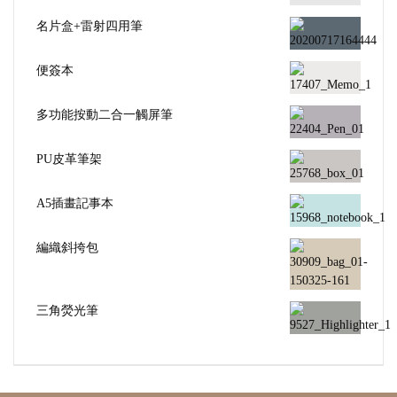
名片盒+雷射四用筆
便簽本
多功能按動二合一觸屏筆
PU皮革筆架
A5插畫記事本
編織斜挎包
三角熒光筆