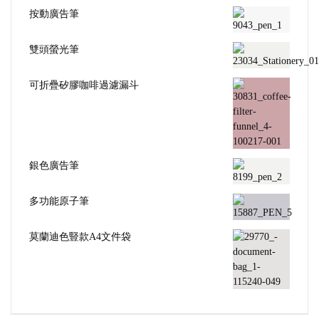
按動廣告筆
雙頭螢光筆
可折疊矽膠咖啡過濾漏斗
銀色廣告筆
多功能原子筆
莫蘭迪色豎款A4文件袋