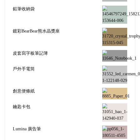
鉛筆收納袋
鍍彩BearBear熊水晶獎座
皮套寫字板筆記簿
戶外手電筒
創意便條紙
鑰匙卡包
Lumina 廣告筆