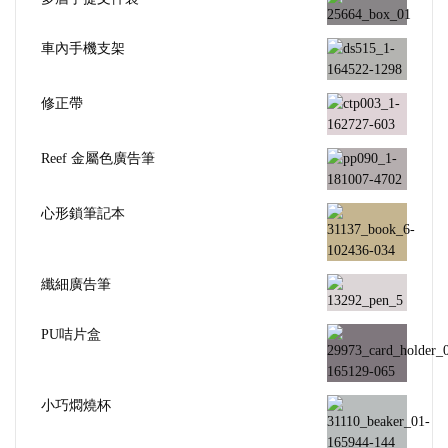
車內手機支架
修正帶
Reef 金屬色廣告筆
心形鎖筆記本
纖細廣告筆
PU咭片盒
小巧燜燒杯