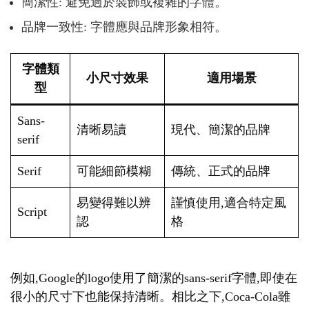
簡潔性: 避免過於裝飾或複雜的字體。
品牌一致性: 字體應與品牌形象相符。
字體類
小尺寸效果
適用場景
型
Sans-
清晰易讀
現代、簡潔的品牌
serif
Serif
可能細節模糊
傳統、正式的品牌
易變得難以辨
謹慎使用,適合特定風
Script
認
格
例如,Google的logo使用了簡潔的sans-serif字體,即使在
很小的尺寸下也能保持清晰。相比之下,Coca-Cola雖