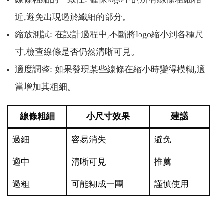
近,避免出現過於纖細的部分。
縮放測試: 在設計過程中,不斷將logo縮小到各種尺
寸,檢查線條是否仍然清晰可見。
適度調整: 如果發現某些線條在縮小時變得模糊,適
當增加其粗細。
線條粗細
小尺寸效果
建議
過細
容易消失
避免
適中
清晰可見
推薦
過粗
可能糊成一團
謹慎使用