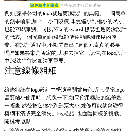
避免細小的圖案
這些在縮小時容易消失
例如,蘋果公司的logo就是簡潔設計的典範。一個簡單
的蘋果輪廓,加上一小口咬痕,即使縮小到極小的尺寸,
也能立即識別。同樣,Nike的swoosh標誌也是簡潔設計
的代表,一個簡單的曲線就能傳達動感和速度的感
覺。在設計過程中,不斷問自己:”這個元素真的必要
嗎?”如果答案是否定的,大膽去掉它。記住,在logo設計
中,減法往往比加法更重要。
注意線條粗細
線條粗細在logo設計中扮演著關鍵角色,尤其是當logo
需要縮小使用時。想像一下,如果你用極細的鉛筆畫
一幅畫,然後把它縮小到郵票大小,線條可能就會變得
模糊不清或完全消失。logo設計也面臨同樣的挑戰。
關鍵考慮點:
線條粗細的一致性: 確保logo中的所有線條粗細相