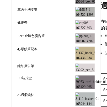
車內手機支架
在
修正帶
的
Reef 金屬色廣告筆
心形鎖筆記本
纖細廣告筆
PU咭片盒
Sa
Se
小巧燜燒杯
Sc