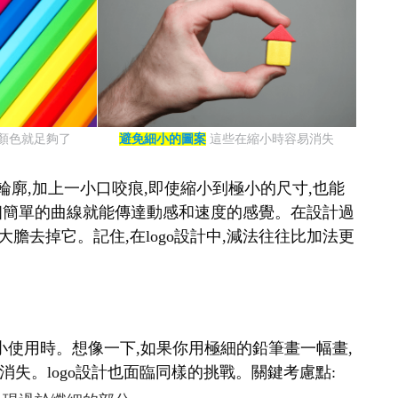
種顏色就足夠了
避免細小的圖案
這些在縮小時容易消失
輪廓,加上一小口咬痕,即使縮小到極小的尺寸,也能
表,一個簡單的曲線就能傳達動感和速度的感覺。在設計過
大膽去掉它。記住,在logo設計中,減法往往比加法更
要縮小使用時。想像一下,如果你用極細的鉛筆畫一幅畫,
失。logo設計也面臨同樣的挑戰。關鍵考慮點: