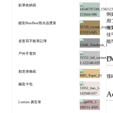
鉛筆收納袋
例如
用
鍍彩BearBear熊水晶獎座
過
佳
皮套寫字板筆記簿
能
戶外手電筒
De
創意便條紙
僅
鑰匙卡包
Ad
Lumina 廣告筆