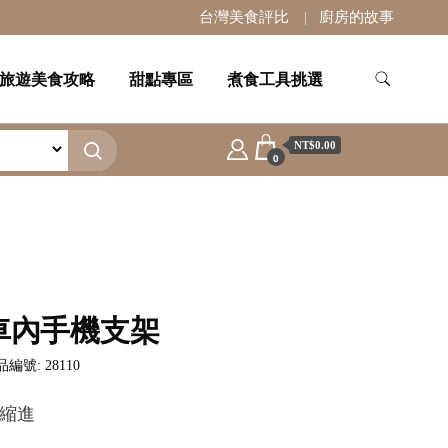
台灣美食評比
廚房的故事
旅遊美食攻略
甜點專區
煮食工具挑選
NT$0.00
0
車內手機支架
編號: 28110
縮進