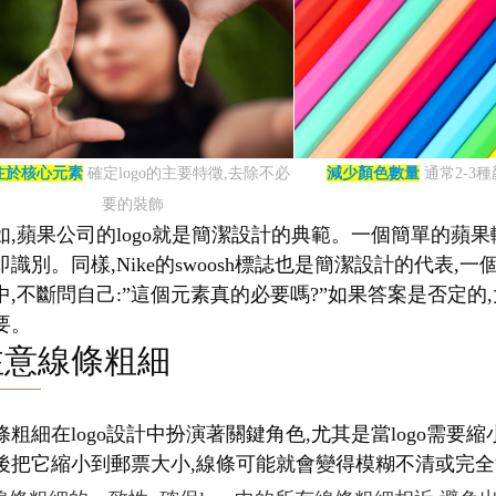
注於核心元素
確定logo的主要特徵,去除不必
減少顏色數量
通常2-3
要的裝飾
如,蘋果公司的logo就是簡潔設計的典範。一個簡單的蘋果
即識別。同樣,Nike的swoosh標誌也是簡潔設計的代
中,不斷問自己:”這個元素真的必要嗎?”如果答案是否定的,
要。
注意線條粗細
條粗細在logo設計中扮演著關鍵角色,尤其是當logo需
後把它縮小到郵票大小,線條可能就會變得模糊不清或完全消