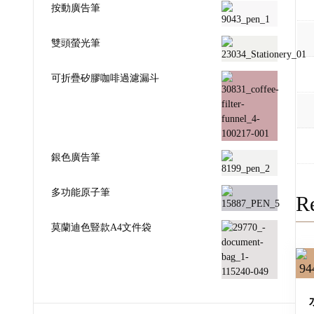
按動廣告筆
雙頭螢光筆
可折疊矽膠咖啡過濾漏斗
銀色廣告筆
多功能原子筆
Re
莫蘭迪色豎款A4文件袋