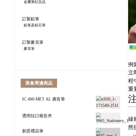
金屬筆紀念品
訂製鉛筆
鉛筆及鉛芯筆
訂製麥克筆
專
麥克筆
例
立
程
美食周邊商品
重
IC 400-MET AL 廣告筆
透明拉口報告夾
線
然
創意禮品筆