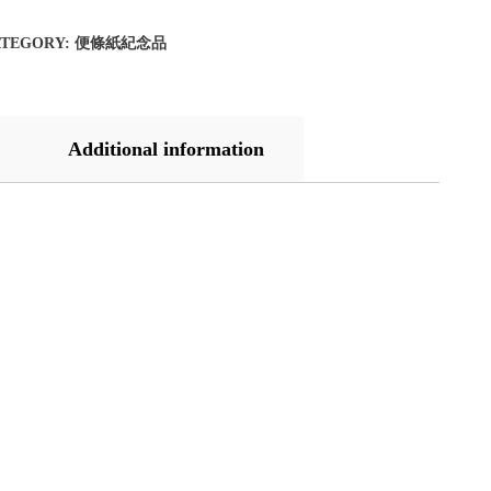
ATEGORY:
便條紙紀念品
Additional information