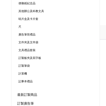
便條紙紀念品
其他辦公及科教文具
咭片盒及卡片套
尺
廣告筆筒禮品
文件夾及文件袋
文具禮品套裝
訂製板夾及寫字板
訂製筆袋
計算機
記事本禮品
最新訂製商品
訂製廣告筆