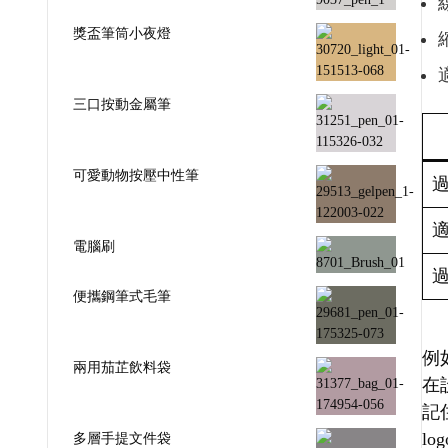
獎盃筆筒小夜燈
三口按動金屬筆
可愛動物按壓中性筆
電腦刷
便攜鋼筆式毛筆
例
兩用茄芷飲料袋
在
記
l
多層手提文件袋