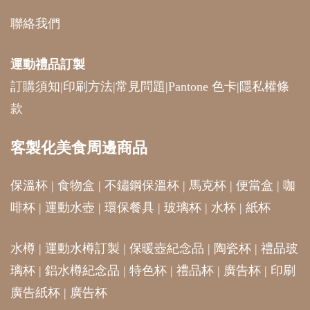
聯絡我們
運動禮品
訂製
訂購須知
|
印刷方法
|
常見問題
|
Pantone 色卡
|
隱私權條
款
客製化美食周邊商品
保溫杯
|
食物盒
|
不鏽鋼保溫杯
|
馬克杯
|
便當盒
|
咖
啡杯
|
運動水壺
|
環保餐具
|
玻璃杯
|
水杯
|
紙杯
水樽
|
運動水樽訂製
|
保暖壺紀念品
|
陶瓷杯
|
禮品玻
璃杯
|
鋁水樽紀念品
|
特色杯
|
禮品杯
|
廣告杯
|
印刷
廣告紙杯
|
廣告杯