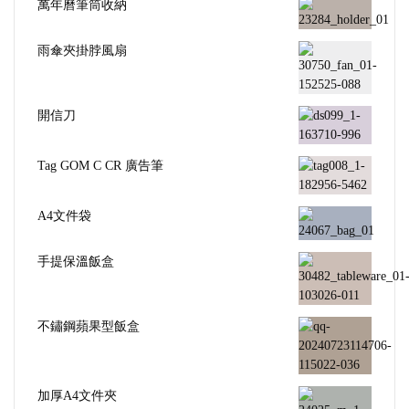
萬年曆筆筒收納
雨傘夾掛脖風扇
開信刀
Tag GOM C CR 廣告筆
A4文件袋
手提保溫飯盒
不鏽鋼蘋果型飯盒
加厚A4文件夾