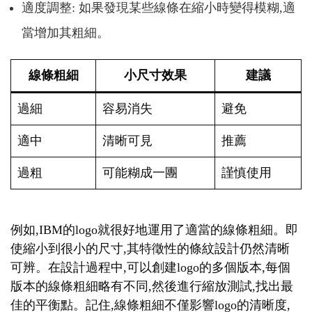
適度調整: 如果發現某些線條在縮小時變得模糊,適
當增加其粗細。
線條粗細
小尺寸效果
建議
過細
容易消失
避免
適中
清晰可見
推薦
過粗
可能糊成一團
謹慎使用
例如,IBM的logo就很好地運用了適當的線條粗細。即
使縮小到很小的尺寸,其特徵性的條紋設計仍然清晰
可辨。在設計過程中,可以創建logo的多個版本,每個
版本的線條粗細略有不同,然後進行縮放測試,找出最
佳的平衡點。記住,線條粗細不僅影響logo的清晰度,