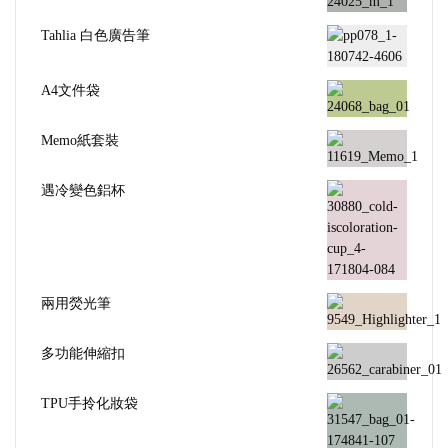
Tahlia 白色廣告筆
A4文件袋
Memo紙套裝
遇冷變色鋁杯
兩用熒光筆
多功能伸縮扣
TPU手拎化妝袋