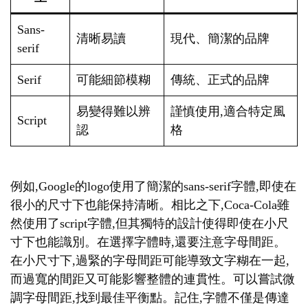
Sans-
清晰易讀
現代、簡潔的品牌
serif
Serif
可能細節模糊
傳統、正式的品牌
易變得難以辨
謹慎使用,適合特定風
Script
認
格
例如,Google的logo使用了簡潔的sans-serif字體,即使在
很小的尺寸下也能保持清晰。相比之下,Coca-Cola雖
然使用了script字體,但其獨特的設計使得即使在小尺
寸下也能識別。在選擇字體時,還要注意字母間距。
在小尺寸下,過緊的字母間距可能導致文字糊在一起,
而過寬的間距又可能影響整體的連貫性。可以嘗試微
調字母間距,找到最佳平衡點。記住,字體不僅是傳達