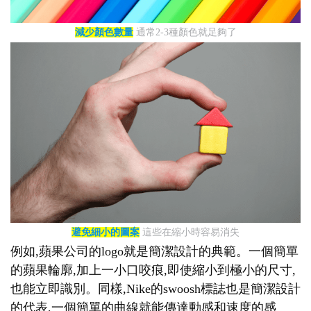
減少顏色數量
通常2-3種顏色就足夠了
避免細小的圖案
這些在縮小時容易消失
例如,蘋果公司的logo就是簡潔設計的典範。一個簡單
的蘋果輪廓,加上一小口咬痕,即使縮小到極小的尺寸,
也能立即識別。同樣,Nike的swoosh標誌也是簡潔設計
的代表,一個簡單的曲線就能傳達動感和速度的感