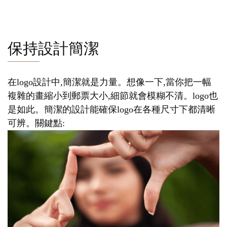
保持設計簡潔
在logo設計中,簡潔就是力量。想像一下,當你把一幅
複雜的畫縮小到郵票大小,細節就會模糊不清。logo也
是如此。簡潔的設計能確保logo在各種尺寸下都清晰
可辨。關鍵點: