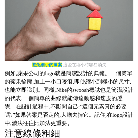
避免細小的圖案
這些在縮小時容易消失
例如,蘋果公司的logo就是簡潔設計的典範。一個簡單
的蘋果輪廓,加上一小口咬痕,即使縮小到極小的尺寸,
也能立即識別。同樣,Nike的swoosh標誌也是簡潔設計
的代表,一個簡單的曲線就能傳達動感和速度的感
覺。在設計過程中,不斷問自己:”這個元素真的必要
嗎?”如果答案是否定的,大膽去掉它。記住,在logo設計
中,減法往往比加法更重要。
注意線條粗細