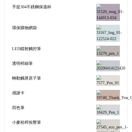
手提304不銹鋼保溫杯
環保購物網袋
LED鐳射觸控筆
透明桿細筆
轉動觸屏原子筆
感謝卡
四色筆
小麥秸稈按壓筆