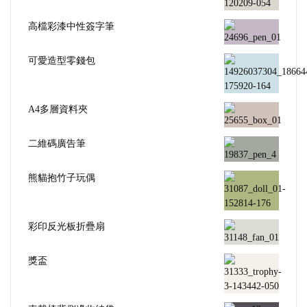
高檔彩漆中性簽字筆
可愛造型零錢包
A4多層資料夾
二維碼廣告筆
熊貓抱竹子玩偶
彩印反光板折疊扇
獎盃