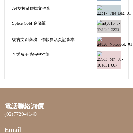
A4雙拉鏈便攜文件袋
Splice Gold 金屬筆
復古文創商務工作軟皮活頁記事本
可愛兔子毛絨中性筆
電話聯絡詢價
(02)7729-4140
Email