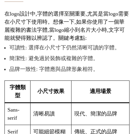
在logo設計中,字體的選擇至關重要,尤其是當logo需要
在小尺寸下使用時。想像一下,如果你使用了一個華
麗複雜的書法字體,當logo縮小到名片大小時,文字可
能就變得難以辨認了。關鍵考慮點:
可讀性: 選擇在小尺寸下仍然清晰可讀的字體。
簡潔性: 避免過於裝飾或複雜的字體。
品牌一致性: 字體應與品牌形象相符。
字體類
小尺寸效果
適用場景
型
Sans-
清晰易讀
現代、簡潔的品牌
serif
Serif
可能細節模糊
傳統、正式的品牌