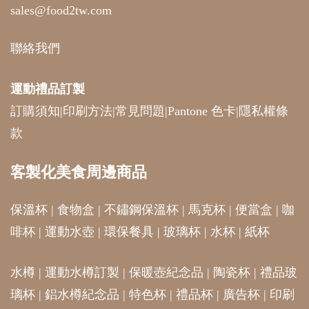
sales@food2tw.com
聯絡我們
運動禮品
訂製
訂購須知
|
印刷方法
|
常見問題
|
Pantone 色卡
|
隱私權條
款
客製化美食周邊商品
保溫杯
|
食物盒
|
不鏽鋼保溫杯
|
馬克杯
|
便當盒
|
咖
啡杯
|
運動水壺
|
環保餐具
|
玻璃杯
|
水杯
|
紙杯
水樽
|
運動水樽訂製
|
保暖壺紀念品
|
陶瓷杯
|
禮品玻
璃杯
|
鋁水樽紀念品
|
特色杯
|
禮品杯
|
廣告杯
|
印刷