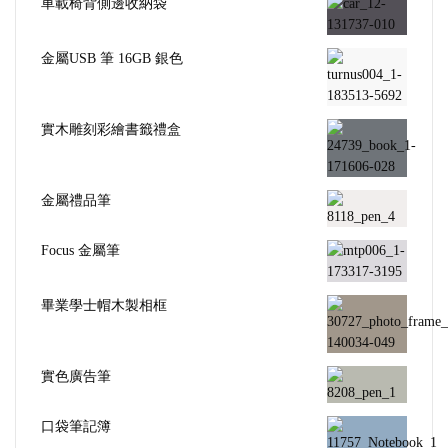
車載椅背側邊收納袋
金屬USB 筆 16GB 銀色
實木雕刻彩繪書籤禮盒
金屬禮品筆
Focus 金屬筆
畢業學士帽木製相框
實色廣告筆
口袋筆記簿