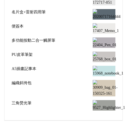
名片盒+雷射四用筆
便簽本
多功能按動二合一觸屏筆
PU皮革筆架
A5插畫記事本
編織斜挎包
三角熒光筆