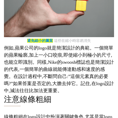
避免細小的圖案
這些在縮小時容易消失
例如,蘋果公司的logo就是簡潔設計的典範。一個簡單
的蘋果輪廓,加上一小口咬痕,即使縮小到極小的尺寸,
也能立即識別。同樣,Nike的swoosh標誌也是簡潔設計
的代表,一個簡單的曲線就能傳達動感和速度的感
覺。在設計過程中,不斷問自己:”這個元素真的必要
嗎?”如果答案是否定的,大膽去掉它。記住,在logo設計
中,減法往往比加法更重要。
注意線條粗細
線條粗細在logo設計中扮演著關鍵角色,尤其是當logo