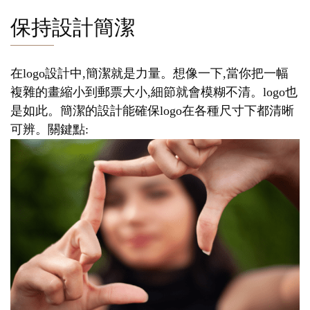
保持設計簡潔
在logo設計中,簡潔就是力量。想像一下,當你把一幅
複雜的畫縮小到郵票大小,細節就會模糊不清。logo也
是如此。簡潔的設計能確保logo在各種尺寸下都清晰
可辨。關鍵點: