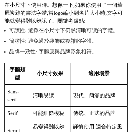
在小尺寸下使用時。想像一下,如果你使用了一個華
麗複雜的書法字體,當logo縮小到名片大小時,文字可
能就變得難以辨認了。關鍵考慮點:
可讀性: 選擇在小尺寸下仍然清晰可讀的字體。
簡潔性: 避免過於裝飾或複雜的字體。
品牌一致性: 字體應與品牌形象相符。
字體類
小尺寸效果
適用場景
型
Sans-
清晰易讀
現代、簡潔的品牌
serif
Serif
可能細節模糊
傳統、正式的品牌
易變得難以辨
謹慎使用,適合特定風
Script