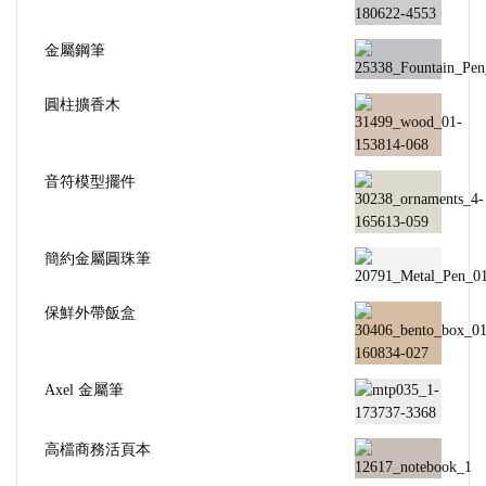
金屬鋼筆
圓柱擴香木
音符模型擺件
簡約金屬圓珠筆
保鮮外帶飯盒
Axel 金屬筆
高檔商務活頁本