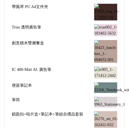
帶風琴 PU A4文件夾
Trias 透明廣告筆
創意積木雙層餐盒
IC 400-Matt AL 廣告筆
便簽筆記本
筆筒
鎖匙扣+咭片盒+筆記本+筆組合禮品套裝