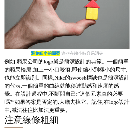
避免細小的圖案
這些在縮小時容易消失
例如,蘋果公司的logo就是簡潔設計的典範。一個簡單
的蘋果輪廓,加上一小口咬痕,即使縮小到極小的尺寸,
也能立即識別。同樣,Nike的swoosh標誌也是簡潔設計
的代表,一個簡單的曲線就能傳達動感和速度的感
覺。在設計過程中,不斷問自己:”這個元素真的必要
嗎?”如果答案是否定的,大膽去掉它。記住,在logo設計
中,減法往往比加法更重要。
注意線條粗細