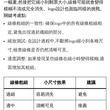
一幅畫,然後把它縮小到郵票大小,線條可能就會變得
模糊不清或完全消失。logo設計也面臨同樣的挑戰。
關鍵考慮點:
線條粗細的一致性: 確保logo中的所有線條粗細相
近,避免出現過於纖細的部分。
縮放測試: 在設計過程中,不斷將logo縮小到各種尺
寸,檢查線條是否仍然清晰可見。
適度調整: 如果發現某些線條在縮小時變得模糊,適
當增加其粗細。
線條粗細
小尺寸效果
建議
過細
容易消失
避免
適中
清晰可見
推薦