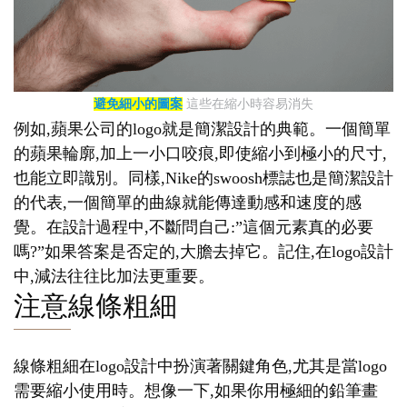
避免細小的圖案
這些在縮小時容易消失
例如,蘋果公司的logo就是簡潔設計的典範。一個簡單
的蘋果輪廓,加上一小口咬痕,即使縮小到極小的尺寸,
也能立即識別。同樣,Nike的swoosh標誌也是簡潔設計
的代表,一個簡單的曲線就能傳達動感和速度的感
覺。在設計過程中,不斷問自己:”這個元素真的必要
嗎?”如果答案是否定的,大膽去掉它。記住,在logo設計
中,減法往往比加法更重要。
注意線條粗細
線條粗細在logo設計中扮演著關鍵角色,尤其是當logo
需要縮小使用時。想像一下,如果你用極細的鉛筆畫