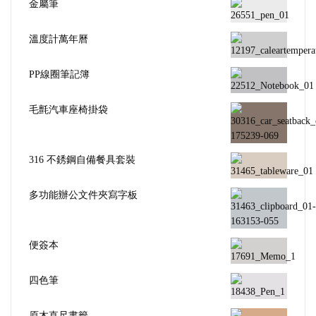
金屬筆
溫度計萬年曆
PP線圈筆記簿
毛氈汽車座椅掛袋
316 不銹鋼自備餐具套裝
多功能辦公文件夾寫字板
便簽本
四色筆
原木直尺書籤