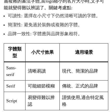
麗複雜的書法字體,當logo縮小到名片大小時,文字可
能就變得難以辨認了。關鍵考慮點:
可讀性: 選擇在小尺寸下仍然清晰可讀的字體。
簡潔性: 避免過於裝飾或複雜的字體。
品牌一致性: 字體應與品牌形象相符。
字體類
小尺寸效果
適用場景
型
Sans-
清晰易讀
現代、簡潔的品牌
serif
Serif
可能細節模糊
傳統、正式的品牌
易變得難以辨
謹慎使用,適合特定風
Script
認
格