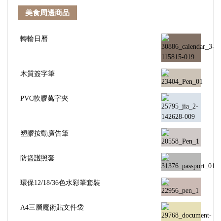
美食周邊商品
轉輪日曆
木質簽字筆
PVC軟膠萬字夾
塑膠按動廣告筆
防盜護照套
環保12/18/36色水彩筆套裝
A4三層魔術貼文件袋