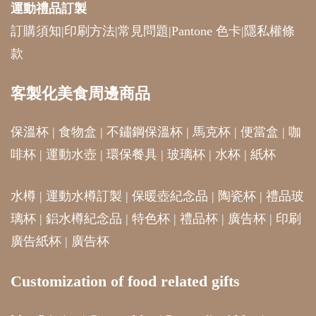
運動禮品
訂製
訂購須知
|
印刷方法
|
常見問題
|
Pantone 色卡
|
隱私權條
款
客製化美食周邊商品
保溫杯
|
食物盒
|
不鏽鋼保溫杯
|
馬克杯
|
便當盒
|
咖
啡杯
|
運動水壺
|
環保餐具
|
玻璃杯
|
水杯
|
紙杯
水樽
|
運動水樽訂製
|
保暖壺紀念品
|
陶瓷杯
|
禮品玻
璃杯
|
鋁水樽紀念品
|
特色杯
|
禮品杯
|
廣告杯
|
印刷
廣告紙杯
|
廣告杯
Customization of food related gifts