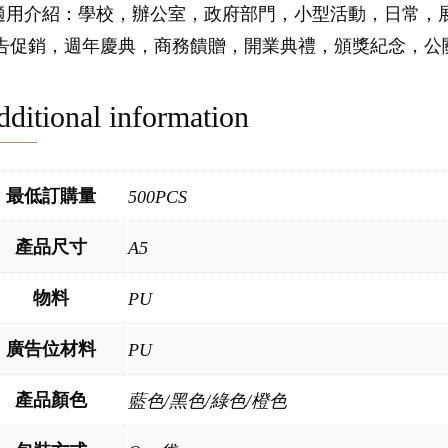
.適用介紹：學校，辦公室，政府部門，小型活動，日常，
告促銷，週年慶典，商務饋贈，開業典禮，頒獎紀念，公
ditional information
最低訂購量
500PCS
產品尺寸
A5
物料
PU
廣告位材料
PU
產品顏色
藍色/黑色/綠色/橙色