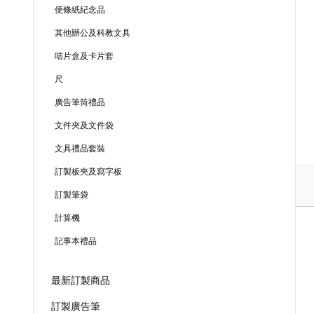
便條紙紀念品
其他辦公及科教文具
咭片盒及卡片套
尺
廣告筆筒禮品
文件夾及文件袋
文具禮品套裝
訂製板夾及寫字板
訂製筆袋
計算機
記事本禮品
最新訂製商品
訂製廣告筆