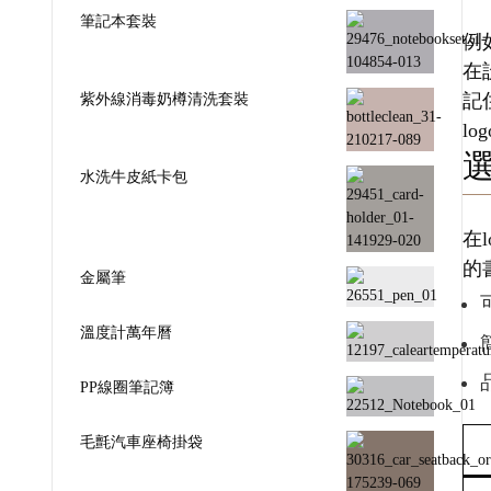
筆記本套裝
例
在
紫外線消毒奶樽清洗套裝
記
l
水洗牛皮紙卡包
在
的
金屬筆
溫度計萬年曆
PP線圈筆記簿
毛氈汽車座椅掛袋