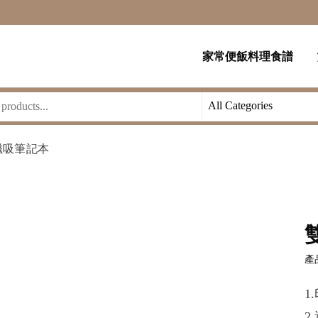
家常便飯料理食譜
磁吸筆記本
產品
1
2