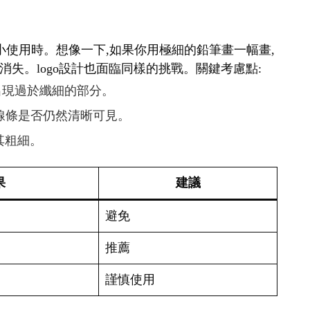
要縮小使用時。想像一下,如果你用極細的鉛筆畫一幅畫,
失。logo設計也面臨同樣的挑戰。關鍵考慮點:
免出現過於纖細的部分。
查線條是否仍然清晰可見。
其粗細。
果
建議
避免
推薦
謹慎使用