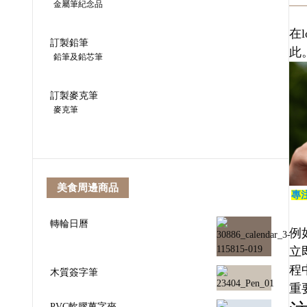
金屬筆紀念品
在
訂製鉛筆
此
鉛筆及鉛芯筆
訂製麥克筆
麥克筆
美食周邊商品
專
轉輪日曆
例
立
程
木質簽字筆
重
PVC軟膠萬字夾