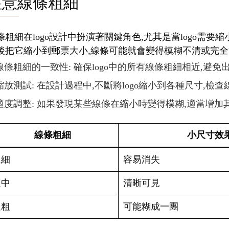
注意線條粗細
條粗細在logo設計中扮演著關鍵角色,尤其是當logo需
後把它縮小到郵票大小,線條可能就會變得模糊不清或完全消
線條粗細的一致性: 確保logo中的所有線條粗細相近,避
縮放測試: 在設計過程中,不斷將logo縮小到各種尺寸,檢
適度調整: 如果發現某些線條在縮小時變得模糊,適當增加
線條粗細
小尺寸效
過細
容易消失
適中
清晰可見
過粗
可能糊成一團