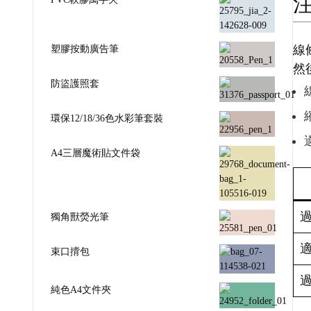
塑膠按動廣告筆
線
然
防盜護照套
環保12/18/36色水彩筆套裝
A4三層魔術貼文件袋
獨角獸熒光筆
束口揹包
純色A4文件夾