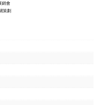
展銷會
關策劃