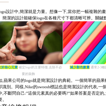
logo設計中,簡潔就是力量。想像一下,當你把一幅複雜的畫
。簡潔的設計能確保logo在各種尺寸下都清晰可辨。關鍵點
注於核心元素
確定logo的主要特徵,去除不必
減少顏色數量
通常2-3
要的裝飾
如,蘋果公司的logo就是簡潔設計的典範。一個簡單的蘋果
即識別。同樣,Nike的swoosh標誌也是簡潔設計的代
中,不斷問自己:”這個元素真的必要嗎?”如果答案是否定的,
要。