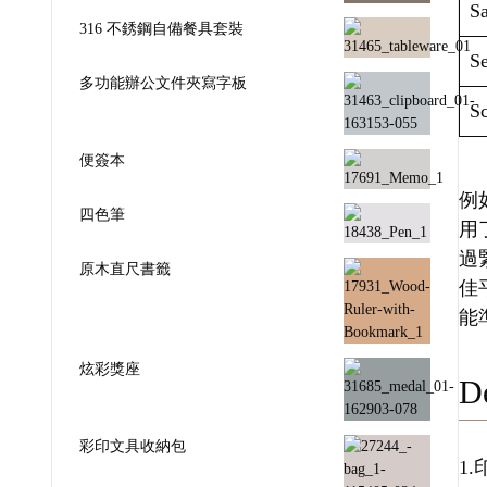
Sa
316 不銹鋼自備餐具套裝
Se
多功能辦公文件夾寫字板
Sc
便簽本
例如
四色筆
用
過
原木直尺書籤
佳
能
炫彩獎座
De
彩印文具收納包
1