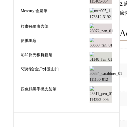
2
Mercury 金屬筆
廣
拉畫觸屏廣告筆
Ad
便攜風扇
彩印反光板折疊扇
S形鋁合金戶外登山扣
四色觸屏手機支架筆