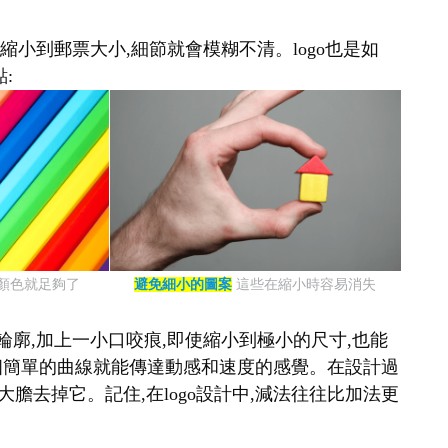
縮小到郵票大小,細節就會模糊不清。logo也是如
:
種顏色就足夠了
避免細小的圖案
這些在縮小時容易消失
輪廓,加上一小口咬痕,即使縮小到極小的尺寸,也能
表,一個簡單的曲線就能傳達動感和速度的感覺。在設計過
大膽去掉它。記住,在logo設計中,減法往往比加法更