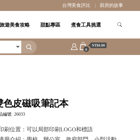
台灣美食評比
廚房的故事
旅遊美食攻略
甜點專區
煮食工具挑選
NT$0.00
0
雙色皮磁吸筆記本
編號: 26033
.印刷位置：可以局部印刷LOGO和標語
.適用介紹：學校，辦公室，政府部門，小型活動，