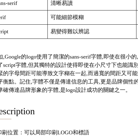
ns-serif
清晰易讀
rif
可能細節模糊
ript
易變得難以辨認
,Google的logo使用了簡潔的sans-serif字體,即使在
了script字體,但其獨特的設計使得即使在小尺寸下也能
緊的字母間距可能導致文字糊在一起,而過寬的間距又可能
平衡點。記住,字體不僅是傳達信息的工具,更是品牌個性
準確傳達品牌形象的字體,是logo設計成功的關鍵之一。
scription
.印刷位置：可以局部印刷LOGO和標語