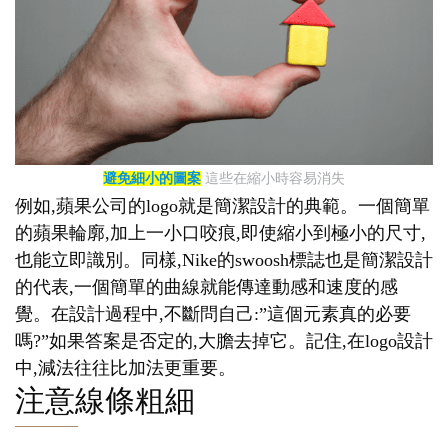
避免細小的圖案
這些在縮小時容易消失
例如,蘋果公司的logo就是簡潔設計的典範。一個簡單
的蘋果輪廓,加上一小口咬痕,即使縮小到極小的尺寸,
也能立即識別。同樣,Nike的swoosh標誌也是簡潔設計
的代表,一個簡單的曲線就能傳達動感和速度的感
覺。在設計過程中,不斷問自己:”這個元素真的必要
嗎?”如果答案是否定的,大膽去掉它。記住,在logo設計
中,減法往往比加法更重要。
注意線條粗細