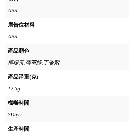
ABS
廣告位材料
ABS
產品顏色
檸檬黃,薄荷綠,丁香紫
產品淨重(克)
12.5g
樣辦時間
7Days
生產時間