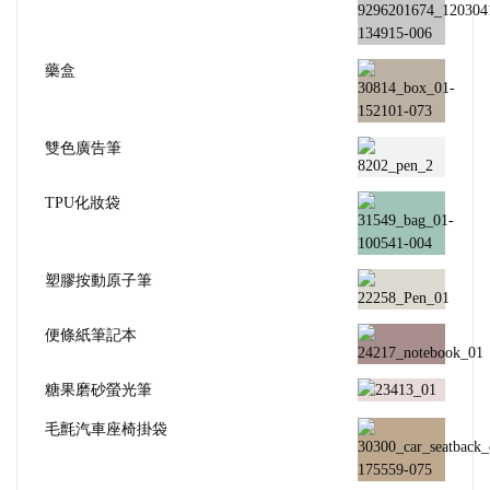
藥盒
雙色廣告筆
TPU化妝袋
塑膠按動原子筆
便條紙筆記本
糖果磨砂螢光筆
毛氈汽車座椅掛袋