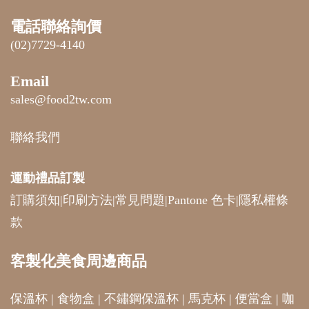
電話聯絡詢價
(02)7729-4140
Email
sales@food2tw.com
聯絡我們
運動禮品
訂製
訂購須知
|
印刷方法
|
常見問題
|
Pantone 色卡
|
隱私權條
款
客製化美食周邊商品
保溫杯
|
食物盒
|
不鏽鋼保溫杯
|
馬克杯
|
便當盒
|
咖