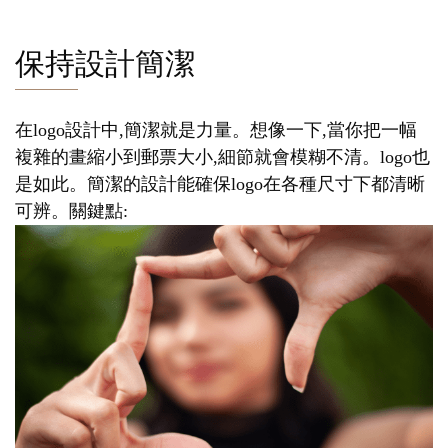
保持設計簡潔
在logo設計中,簡潔就是力量。想像一下,當你把一幅
複雜的畫縮小到郵票大小,細節就會模糊不清。logo也
是如此。簡潔的設計能確保logo在各種尺寸下都清晰
可辨。關鍵點: