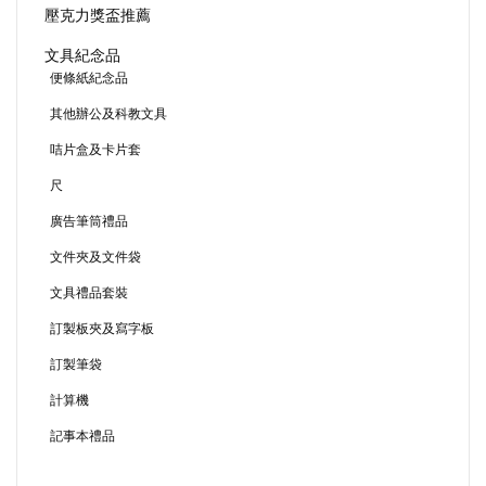
壓克力獎盃推薦
文具紀念品
便條紙紀念品
其他辦公及科教文具
咭片盒及卡片套
尺
廣告筆筒禮品
文件夾及文件袋
文具禮品套裝
訂製板夾及寫字板
訂製筆袋
計算機
記事本禮品