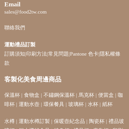
Email
sales@food2tw.com
聯絡我們
運動禮品
訂製
訂購須知
|
印刷方法
|
常見問題
|
Pantone 色卡
|
隱私權條
款
客製化美食周邊商品
保溫杯
|
食物盒
|
不鏽鋼保溫杯
|
馬克杯
|
便當盒
|
咖
啡杯
|
運動水壺
|
環保餐具
|
玻璃杯
|
水杯
|
紙杯
水樽
|
運動水樽訂製
|
保暖壺紀念品
|
陶瓷杯
|
禮品玻