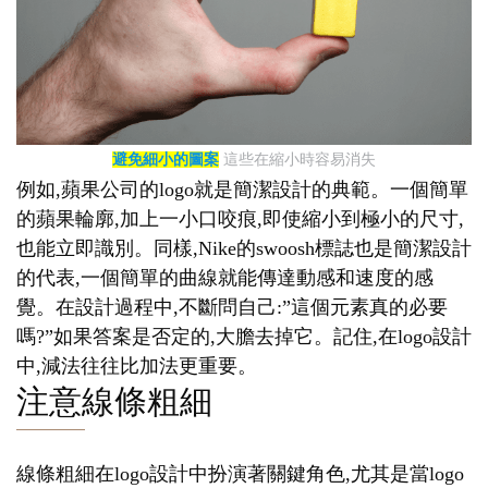
避免細小的圖案
這些在縮小時容易消失
例如,蘋果公司的logo就是簡潔設計的典範。一個簡單
的蘋果輪廓,加上一小口咬痕,即使縮小到極小的尺寸,
也能立即識別。同樣,Nike的swoosh標誌也是簡潔設計
的代表,一個簡單的曲線就能傳達動感和速度的感
覺。在設計過程中,不斷問自己:”這個元素真的必要
嗎?”如果答案是否定的,大膽去掉它。記住,在logo設計
中,減法往往比加法更重要。
注意線條粗細
線條粗細在logo設計中扮演著關鍵角色,尤其是當logo