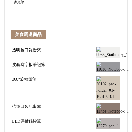
麥克筆
美食周邊商品
透明拉口報告夾
皮套寫字板筆記簿
360°旋轉筆筒
帶筆口袋記事簿
LED鐳射觸控筆