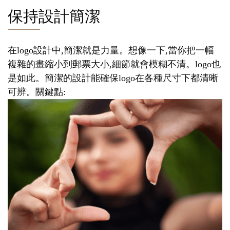
保持設計簡潔
在logo設計中,簡潔就是力量。想像一下,當你把一幅
複雜的畫縮小到郵票大小,細節就會模糊不清。logo也
是如此。簡潔的設計能確保logo在各種尺寸下都清晰
可辨。關鍵點: