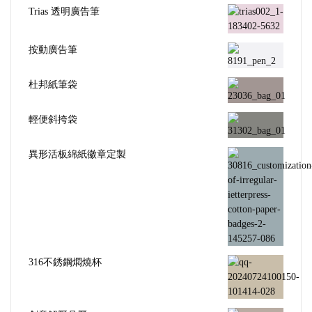
Trias 透明廣告筆
按動廣告筆
杜邦紙筆袋
輕便斜挎袋
異形活板綿紙徽章定製
316不銹鋼燜燒杯