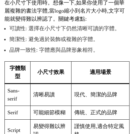
在小尺寸下使用時。想像一下,如果你使用了一個華
麗複雜的書法字體,當logo縮小到名片大小時,文字可
能就變得難以辨認了。關鍵考慮點:
可讀性: 選擇在小尺寸下仍然清晰可讀的字體。
簡潔性: 避免過於裝飾或複雜的字體。
品牌一致性: 字體應與品牌形象相符。
字體類
小尺寸效果
適用場景
型
Sans-
清晰易讀
現代、簡潔的品牌
serif
Serif
可能細節模糊
傳統、正式的品牌
易變得難以辨
謹慎使用,適合特定風
Script