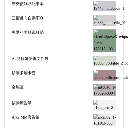
帶夾便利貼記事本
三摺反向自動雨傘
可愛小羊針織杯墊
A4雙拉鏈便攜文件袋
矽膠多層卡套
金屬筆
按動廣告筆
Arca MM廣告筆