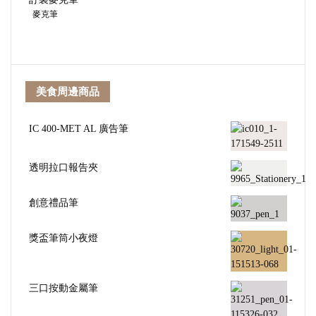
麥克筆
美食周邊商品
IC 400-MET AL 廣告筆
透明拉口報告夾
創意禮品筆
獎盃筆筒小夜燈
三口按動金屬筆