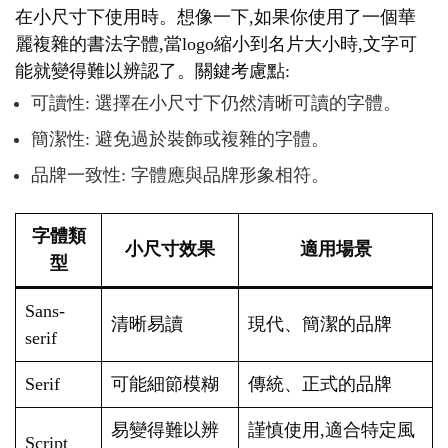
在小尺寸下使用時。想像一下,如果你使用了一個華
麗複雜的書法字體,當logo縮小到名片大小時,文字可
能就變得難以辨認了。關鍵考慮點:
可讀性: 選擇在小尺寸下仍然清晰可讀的字體。
簡潔性: 避免過於裝飾或複雜的字體。
品牌一致性: 字體應與品牌形象相符。
字體類
小尺寸效果
適用場景
型
Sans-
清晰易讀
現代、簡潔的品牌
serif
Serif
可能細節模糊
傳統、正式的品牌
易變得難以辨
謹慎使用,適合特定風
Script