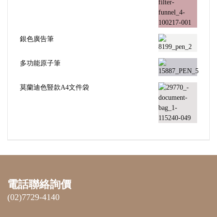
銀色廣告筆
多功能原子筆
莫蘭迪色豎款A4文件袋
電話聯絡詢價
(02)7729-4140