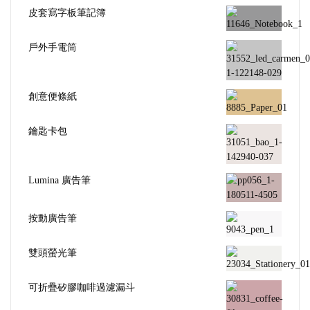
皮套寫字板筆記簿
戶外手電筒
創意便條紙
鑰匙卡包
Lumina 廣告筆
按動廣告筆
雙頭螢光筆
可折疊矽膠咖啡過濾漏斗