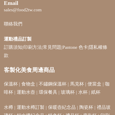
Email
sales@food2tw.com
聯絡我們
運動禮品
訂製
訂購須知
|
印刷方法
|
常見問題
|
Pantone 色卡
|
隱私權條
款
客製化美食周邊商品
保溫杯
|
食物盒
|
不鏽鋼保溫杯
|
馬克杯
|
便當盒
|
咖
啡杯
|
運動水壺
|
環保餐具
|
玻璃杯
|
水杯
|
紙杯
水樽
|
運動水樽訂製
|
保暖壺紀念品
|
陶瓷杯
|
禮品玻