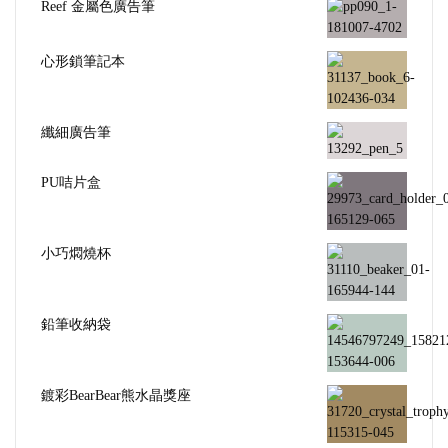
Reef 金屬色廣告筆
心形鎖筆記本
纖細廣告筆
PU咭片盒
小巧燜燒杯
鉛筆收納袋
鍍彩BearBear熊水晶獎座