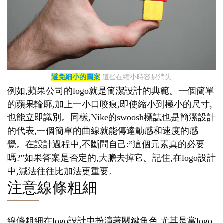
避免細小的圖案
這些在縮小時容易消失
例如,蘋果公司的logo就是簡潔設計的典範。一個簡單
的蘋果輪廓,加上一小口咬痕,即使縮小到極小的尺寸,
也能立即識別。同樣,Nike的swoosh標誌也是簡潔設計
的代表,一個簡單的曲線就能傳達動感和速度的感
覺。在設計過程中,不斷問自己:”這個元素真的必要
嗎?”如果答案是否定的,大膽去掉它。記住,在logo設計
中,減法往往比加法更重要。
注意線條粗細
線條粗細在logo設計中扮演著關鍵角色,尤其是當logo