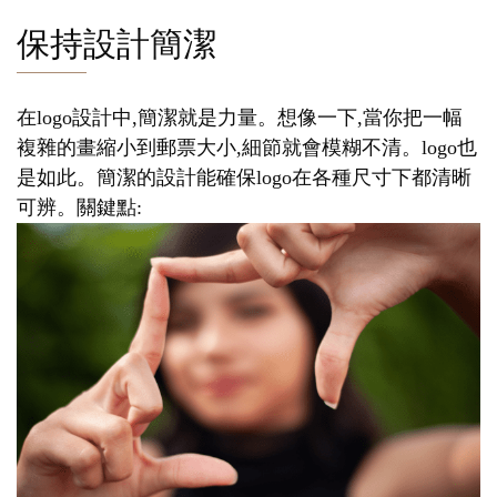
保持設計簡潔
在logo設計中,簡潔就是力量。想像一下,當你把一幅
複雜的畫縮小到郵票大小,細節就會模糊不清。logo也
是如此。簡潔的設計能確保logo在各種尺寸下都清晰
可辨。關鍵點: