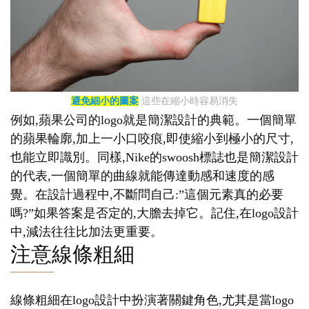
避免細小的圖案
這些在縮小時容易消失
例如,蘋果公司的logo就是簡潔設計的典範。一個簡單
的蘋果輪廓,加上一小口咬痕,即使縮小到極小的尺寸,
也能立即識別。同樣,Nike的swoosh標誌也是簡潔設計
的代表,一個簡單的曲線就能傳達動感和速度的感
覺。在設計過程中,不斷問自己:”這個元素真的必要
嗎?”如果答案是否定的,大膽去掉它。記住,在logo設計
中,減法往往比加法更重要。
注意線條粗細
線條粗細在logo設計中扮演著關鍵角色,尤其是當logo