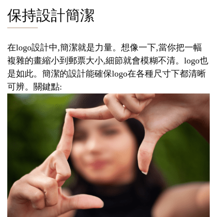
保持設計簡潔
在logo設計中,簡潔就是力量。想像一下,當你把一幅
複雜的畫縮小到郵票大小,細節就會模糊不清。logo也
是如此。簡潔的設計能確保logo在各種尺寸下都清晰
可辨。關鍵點: