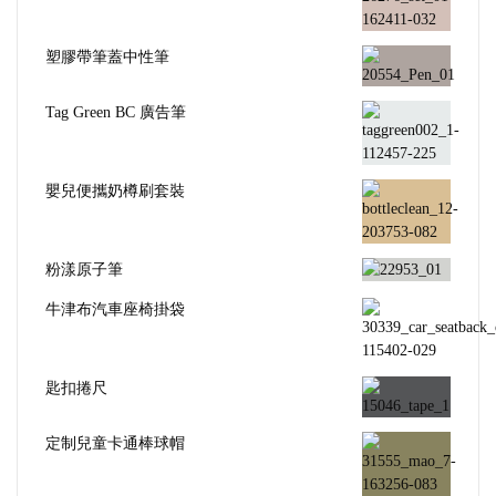
塑膠帶筆蓋中性筆
Tag Green BC 廣告筆
嬰兒便攜奶樽刷套裝
粉漾原子筆
牛津布汽車座椅掛袋
匙扣捲尺
定制兒童卡通棒球帽