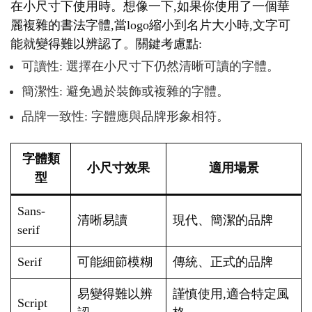
在小尺寸下使用時。想像一下,如果你使用了一個華
麗複雜的書法字體,當logo縮小到名片大小時,文字可
能就變得難以辨認了。關鍵考慮點:
可讀性: 選擇在小尺寸下仍然清晰可讀的字體。
簡潔性: 避免過於裝飾或複雜的字體。
品牌一致性: 字體應與品牌形象相符。
字體類
小尺寸效果
適用場景
型
Sans-
清晰易讀
現代、簡潔的品牌
serif
Serif
可能細節模糊
傳統、正式的品牌
易變得難以辨
謹慎使用,適合特定風
Script