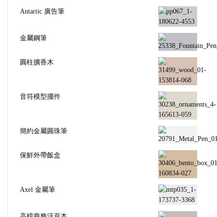
Antartic 廣告筆
金屬鋼筆
圓柱擴香木
音符模型擺件
簡約金屬圓珠筆
保鮮外帶飯盒
Axel 金屬筆
高檔商務活頁本