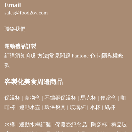
Email
sales@food2tw.com
聯絡我們
運動禮品
訂製
訂購須知
|
印刷方法
|
常見問題
|
Pantone 色卡
|
隱私權條
款
客製化美食周邊商品
保溫杯
|
食物盒
|
不鏽鋼保溫杯
|
馬克杯
|
便當盒
|
咖
啡杯
|
運動水壺
|
環保餐具
|
玻璃杯
|
水杯
|
紙杯
水樽
|
運動水樽訂製
|
保暖壺紀念品
|
陶瓷杯
|
禮品玻