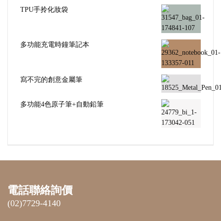
TPU手拎化妝袋
多功能充電時鐘筆記本
寫不完的創意金屬筆
多功能4色原子筆+自動鉛筆
電話聯絡詢價
(02)7729-4140