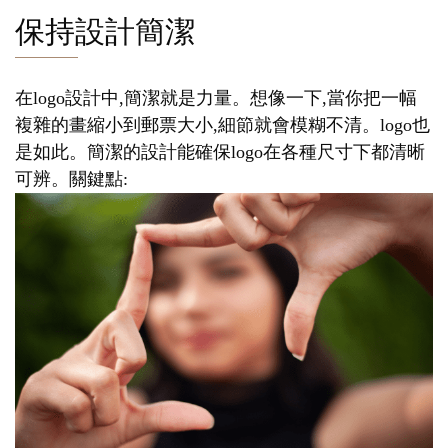
保持設計簡潔
在logo設計中,簡潔就是力量。想像一下,當你把一幅
複雜的畫縮小到郵票大小,細節就會模糊不清。logo也
是如此。簡潔的設計能確保logo在各種尺寸下都清晰
可辨。關鍵點: