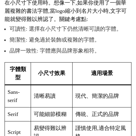
在小尺寸下使用時。想像一下,如果你使用了一個華
麗複雜的書法字體,當logo縮小到名片大小時,文字可
能就變得難以辨認了。關鍵考慮點:
可讀性: 選擇在小尺寸下仍然清晰可讀的字體。
簡潔性: 避免過於裝飾或複雜的字體。
品牌一致性: 字體應與品牌形象相符。
字體類
小尺寸效果
適用場景
型
Sans-
清晰易讀
現代、簡潔的品牌
serif
Serif
可能細節模糊
傳統、正式的品牌
易變得難以辨
謹慎使用,適合特定風
Script