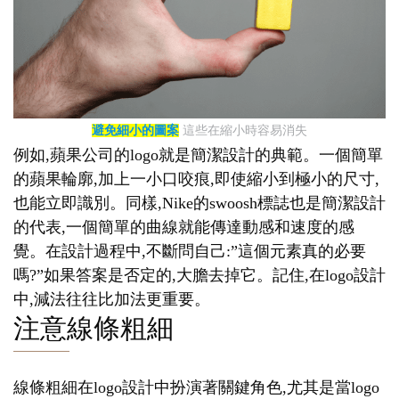
避免細小的圖案
這些在縮小時容易消失
例如,蘋果公司的logo就是簡潔設計的典範。一個簡單
的蘋果輪廓,加上一小口咬痕,即使縮小到極小的尺寸,
也能立即識別。同樣,Nike的swoosh標誌也是簡潔設計
的代表,一個簡單的曲線就能傳達動感和速度的感
覺。在設計過程中,不斷問自己:”這個元素真的必要
嗎?”如果答案是否定的,大膽去掉它。記住,在logo設計
中,減法往往比加法更重要。
注意線條粗細
線條粗細在logo設計中扮演著關鍵角色,尤其是當logo