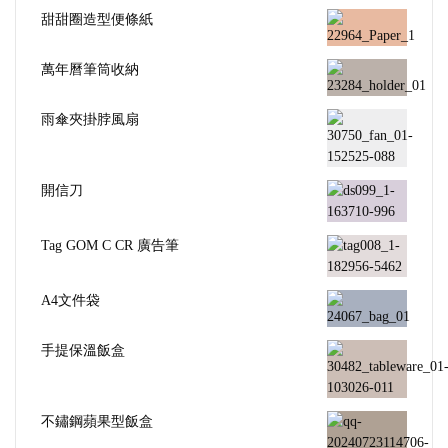
甜甜圈造型便條紙
萬年曆筆筒收納
雨傘夾掛脖風扇
開信刀
Tag GOM C CR 廣告筆
A4文件袋
手提保溫飯盒
不鏽鋼蘋果型飯盒