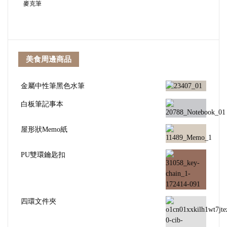
麥克筆
美食周邊商品
金屬中性筆黑色水筆
白板筆記事本
屋形狀Memo紙
PU雙環鑰匙扣
四環文件夾