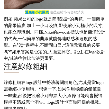
避免細小的圖案
這些在縮小時容易消失
例如,蘋果公司的logo就是簡潔設計的典範。一個簡單
的蘋果輪廓,加上一小口咬痕,即使縮小到極小的尺寸,
也能立即識別。同樣,Nike的swoosh標誌也是簡潔設計
的代表,一個簡單的曲線就能傳達動感和速度的感
覺。在設計過程中,不斷問自己:”這個元素真的必要
嗎?”如果答案是否定的,大膽去掉它。記住,在logo設計
中,減法往往比加法更重要。
注意線條粗細
線條粗細在logo設計中扮演著關鍵角色,尤其是當logo
需要縮小使用時。想像一下,如果你用極細的鉛筆畫
一幅畫,然後把它縮小到郵票大小,線條可能就會變得
模糊不清或完全消失。logo設計也面臨同樣的挑戰。
關鍵考慮點: