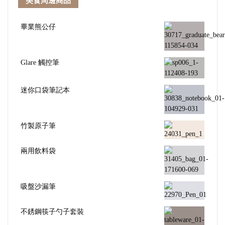
美食周邊商品
畢業熊公仔
Glare 觸控筆
迷你口袋筆記本
竹製原子筆
兩用飲料袋
吸盤沙漏筆
不銹鋼筷子勺子套裝