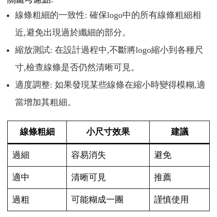
線條粗細的一致性: 確保logo中的所有線條粗細相
近,避免出現過於纖細的部分。
縮放測試: 在設計過程中,不斷將logo縮小到各種尺
寸,檢查線條是否仍然清晰可見。
適度調整: 如果發現某些線條在縮小時變得模糊,適
當增加其粗細。
線條粗細
小尺寸效果
建議
過細
容易消失
避免
適中
清晰可見
推薦
過粗
可能糊成一團
謹慎使用