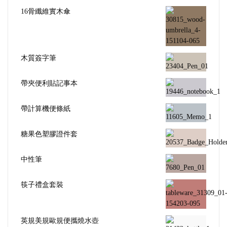
16骨纖維實木傘
木質簽字筆
帶夾便利貼記事本
帶計算機便條紙
糖果色塑膠證件套
中性筆
筷子禮盒套裝
英規美規歐規便攜燒水壺