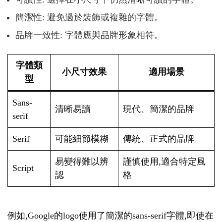
簡潔性: 避免過於裝飾或複雜的字體。
品牌一致性: 字體應與品牌形象相符。
字體類
小尺寸效果
適用場景
型
Sans-
清晰易讀
現代、簡潔的品牌
serif
Serif
可能細節模糊
傳統、正式的品牌
易變得難以辨
謹慎使用,適合特定風
Script
認
格
例如,Google的logo使用了簡潔的sans-serif字體,即使在