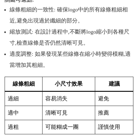
線條粗細的一致性: 確保logo中的所有線條粗細相
近,避免出現過於纖細的部分。
縮放測試: 在設計過程中,不斷將logo縮小到各種尺
寸,檢查線條是否仍然清晰可見。
適度調整: 如果發現某些線條在縮小時變得模糊,適
當增加其粗細。
線條粗細
小尺寸效果
建議
過細
容易消失
避免
適中
清晰可見
推薦
過粗
可能糊成一團
謹慎使用