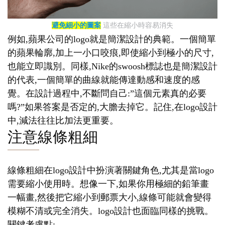
避免細小的圖案
這些在縮小時容易消失
例如,蘋果公司的logo就是簡潔設計的典範。一個簡單
的蘋果輪廓,加上一小口咬痕,即使縮小到極小的尺寸,
也能立即識別。同樣,Nike的swoosh標誌也是簡潔設計
的代表,一個簡單的曲線就能傳達動感和速度的感
覺。在設計過程中,不斷問自己:”這個元素真的必要
嗎?”如果答案是否定的,大膽去掉它。記住,在logo設計
中,減法往往比加法更重要。
注意線條粗細
線條粗細在logo設計中扮演著關鍵角色,尤其是當logo
需要縮小使用時。想像一下,如果你用極細的鉛筆畫
一幅畫,然後把它縮小到郵票大小,線條可能就會變得
模糊不清或完全消失。logo設計也面臨同樣的挑戰。
關鍵考慮點: