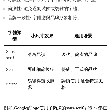
簡潔性: 避免過於裝飾或複雜的字體。
品牌一致性: 字體應與品牌形象相符。
字體類
小尺寸效果
適用場景
型
Sans-
清晰易讀
現代、簡潔的品牌
serif
Serif
可能細節模糊
傳統、正式的品牌
易變得難以辨
謹慎使用,適合特定風
Script
認
格
例如,Google的logo使用了簡潔的sans-serif字體,即使在