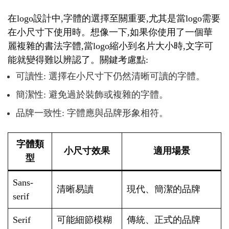
在logo設計中,字體的選擇至關重要,尤其是當logo需要
在小尺寸下使用時。想像一下,如果你使用了一個華
麗複雜的書法字體,當logo縮小到名片大小時,文字可
能就變得難以辨認了。關鍵考慮點:
可讀性: 選擇在小尺寸下仍然清晰可讀的字體。
簡潔性: 避免過於裝飾或複雜的字體。
品牌一致性: 字體應與品牌形象相符。
字體類
小尺寸效果
適用場景
型
Sans-
清晰易讀
現代、簡潔的品牌
serif
Serif
可能細節模糊
傳統、正式的品牌