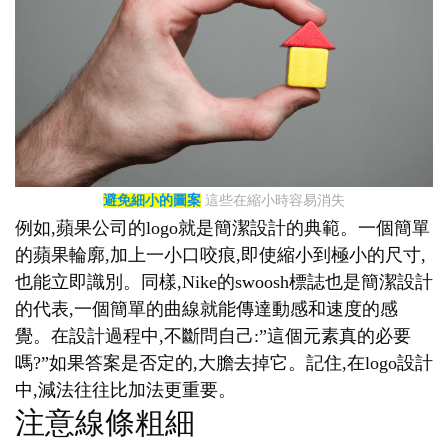
避免細小的圖案
這些在縮小時容易消失
例如,蘋果公司的logo就是簡潔設計的典範。一個簡單
的蘋果輪廓,加上一小口咬痕,即使縮小到極小的尺寸,
也能立即識別。同樣,Nike的swoosh標誌也是簡潔設計
的代表,一個簡單的曲線就能傳達動感和速度的感
覺。在設計過程中,不斷問自己:”這個元素真的必要
嗎?”如果答案是否定的,大膽去掉它。記住,在logo設計
中,減法往往比加法更重要。
注意線條粗細