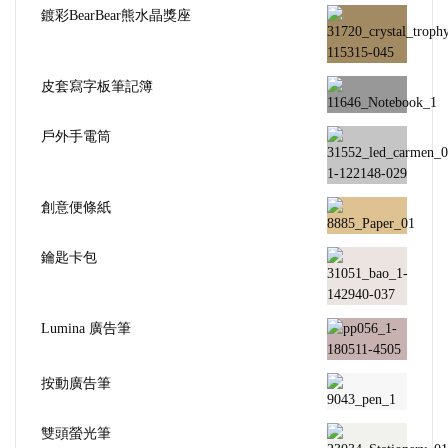
鍍彩BearBear熊水晶獎座
皮套寫字板筆記簿
戶外手電筒
創意便條紙
鑰匙卡包
Lumina 廣告筆
按動廣告筆
雙頭螢光筆