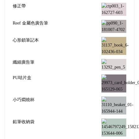
修正帶
Reef 金屬色廣告筆
心形鎖筆記本
纖細廣告筆
PU咭片盒
小巧燜燒杯
鉛筆收納袋