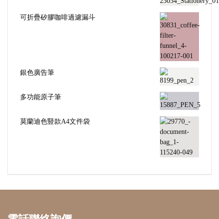
可折疊矽膠咖啡過濾漏斗
銀色廣告筆
多功能原子筆
莫蘭迪色豎款A4文件袋