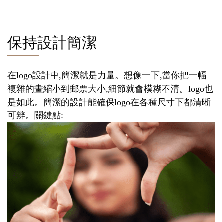
保持設計簡潔
在logo設計中,簡潔就是力量。想像一下,當你把一幅
複雜的畫縮小到郵票大小,細節就會模糊不清。logo也
是如此。簡潔的設計能確保logo在各種尺寸下都清晰
可辨。關鍵點: