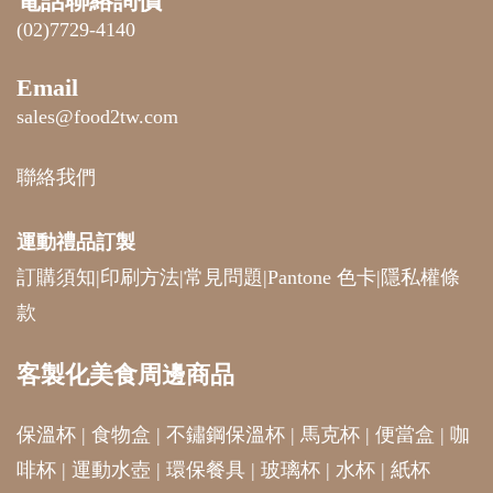
電話聯絡詢價
(02)7729-4140
Email
sales@food2tw.com
聯絡我們
運動禮品
訂製
訂購須知
|
印刷方法
|
常見問題
|
Pantone 色卡
|
隱私權條
款
客製化美食周邊商品
保溫杯
|
食物盒
|
不鏽鋼保溫杯
|
馬克杯
|
便當盒
|
咖
啡杯
|
運動水壺
|
環保餐具
|
玻璃杯
|
水杯
|
紙杯