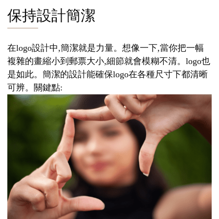
保持設計簡潔
在logo設計中,簡潔就是力量。想像一下,當你把一幅
複雜的畫縮小到郵票大小,細節就會模糊不清。logo也
是如此。簡潔的設計能確保logo在各種尺寸下都清晰
可辨。關鍵點: