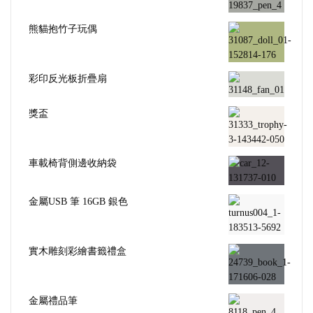
熊貓抱竹子玩偶
彩印反光板折疊扇
獎盃
車載椅背側邊收納袋
金屬USB 筆 16GB 銀色
實木雕刻彩繪書籤禮盒
金屬禮品筆