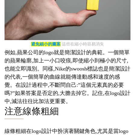
避免細小的圖案
這些在縮小時容易消失
例如,蘋果公司的logo就是簡潔設計的典範。一個簡單
的蘋果輪廓,加上一小口咬痕,即使縮小到極小的尺寸,
也能立即識別。同樣,Nike的swoosh標誌也是簡潔設計
的代表,一個簡單的曲線就能傳達動感和速度的感
覺。在設計過程中,不斷問自己:”這個元素真的必要
嗎?”如果答案是否定的,大膽去掉它。記住,在logo設計
中,減法往往比加法更重要。
注意線條粗細
線條粗細在logo設計中扮演著關鍵角色,尤其是當logo