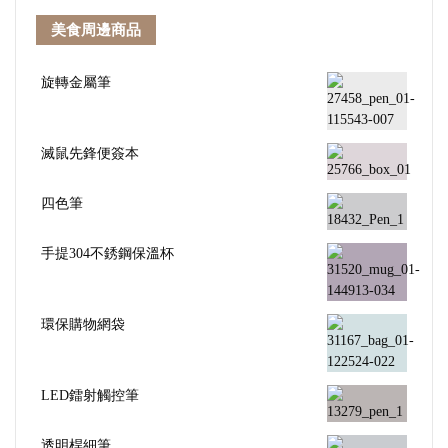
美食周邊商品
旋轉金屬筆
滅鼠先鋒便簽本
四色筆
手提304不銹鋼保溫杯
環保購物網袋
LED鐳射觸控筆
透明桿細筆