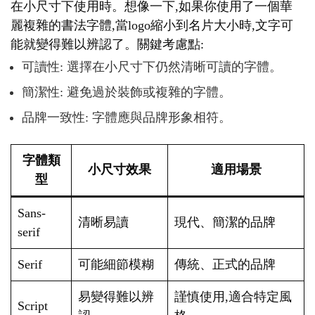
在小尺寸下使用時。想像一下,如果你使用了一個華
麗複雜的書法字體,當logo縮小到名片大小時,文字可
能就變得難以辨認了。關鍵考慮點:
可讀性: 選擇在小尺寸下仍然清晰可讀的字體。
簡潔性: 避免過於裝飾或複雜的字體。
品牌一致性: 字體應與品牌形象相符。
字體類
小尺寸效果
適用場景
型
Sans-
清晰易讀
現代、簡潔的品牌
serif
Serif
可能細節模糊
傳統、正式的品牌
易變得難以辨
謹慎使用,適合特定風
Script