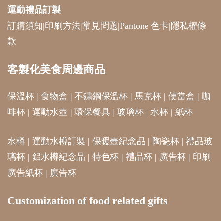
運動禮品
訂製
訂購須知
|
印刷方法
|
常見問題
|
Pantone 色卡
|
隱私權條
款
客製化美食周邊商品
保溫杯
|
食物盒
|
不鏽鋼保溫杯
|
馬克杯
|
便當盒
|
咖
啡杯
|
運動水壺
|
環保餐具
|
玻璃杯
|
水杯
|
紙杯
水樽
|
運動水樽訂製
|
保暖壺紀念品
|
陶瓷杯
|
禮品玻
璃杯
|
鋁水樽紀念品
|
特色杯
|
禮品杯
|
廣告杯
|
印刷
廣告紙杯
|
廣告杯
Customization of food related gifts