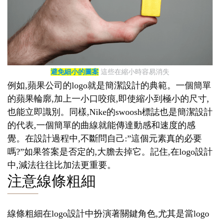
避免細小的圖案
這些在縮小時容易消失
例如,蘋果公司的logo就是簡潔設計的典範。一個簡單
的蘋果輪廓,加上一小口咬痕,即使縮小到極小的尺寸,
也能立即識別。同樣,Nike的swoosh標誌也是簡潔設計
的代表,一個簡單的曲線就能傳達動感和速度的感
覺。在設計過程中,不斷問自己:”這個元素真的必要
嗎?”如果答案是否定的,大膽去掉它。記住,在logo設計
中,減法往往比加法更重要。
注意線條粗細
線條粗細在logo設計中扮演著關鍵角色,尤其是當logo