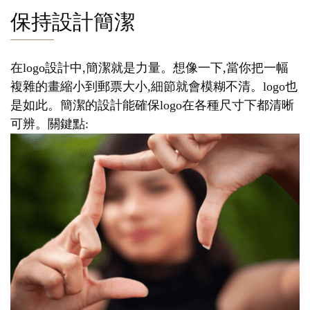
保持設計簡潔
在logo設計中,簡潔就是力量。想像一下,當你把一幅
複雜的畫縮小到郵票大小,細節就會模糊不清。logo也
是如此。簡潔的設計能確保logo在各種尺寸下都清晰
可辨。關鍵點: