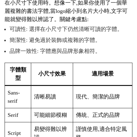
在小尺寸下使用時。想像一下,如果你使用了一個華
麗複雜的書法字體,當logo縮小到名片大小時,文字可
能就變得難以辨認了。關鍵考慮點:
可讀性: 選擇在小尺寸下仍然清晰可讀的字體。
簡潔性: 避免過於裝飾或複雜的字體。
品牌一致性: 字體應與品牌形象相符。
字體類
小尺寸效果
適用場景
型
Sans-
清晰易讀
現代、簡潔的品牌
serif
Serif
可能細節模糊
傳統、正式的品牌
易變得難以辨
謹慎使用,適合特定風
Script