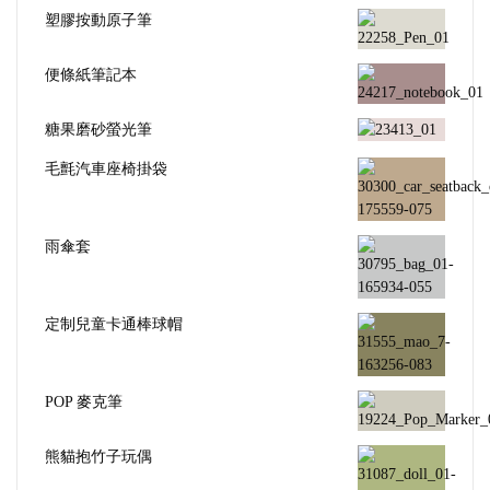
塑膠按動原子筆
便條紙筆記本
糖果磨砂螢光筆
毛氈汽車座椅掛袋
雨傘套
定制兒童卡通棒球帽
POP 麥克筆
熊貓抱竹子玩偶