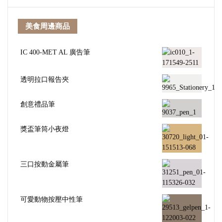
美食周邊商品
IC 400-MET AL 廣告筆
透明拉口報告夾
創意禮品筆
獎盃筆筒小夜燈
三口按動金屬筆
可愛動物按壓中性筆