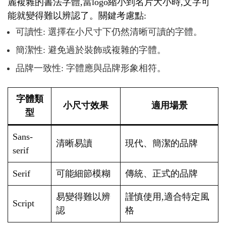
麗複雜的書法字體,當logo縮小到名片大小時,文字可
能就變得難以辨認了。關鍵考慮點:
可讀性: 選擇在小尺寸下仍然清晰可讀的字體。
簡潔性: 避免過於裝飾或複雜的字體。
品牌一致性: 字體應與品牌形象相符。
字體類
小尺寸效果
適用場景
型
Sans-
清晰易讀
現代、簡潔的品牌
serif
Serif
可能細節模糊
傳統、正式的品牌
易變得難以辨
謹慎使用,適合特定風
Script
認
格