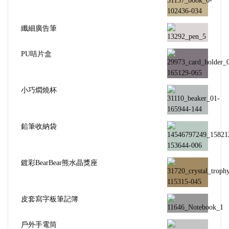
纖細廣告筆
PU咭片盒
小巧燜燒杯
鉛筆收納袋
鍍彩BearBear熊水晶獎座
皮套寫字板筆記簿
戶外手電筒