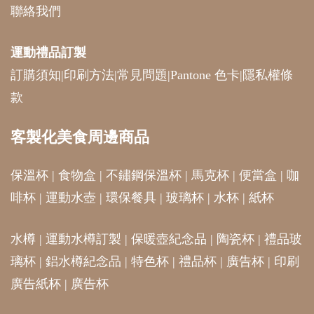
聯絡我們
運動禮品
訂製
訂購須知
|
印刷方法
|
常見問題
|
Pantone 色卡
|
隱私權條
款
客製化美食周邊商品
保溫杯
|
食物盒
|
不鏽鋼保溫杯
|
馬克杯
|
便當盒
|
咖
啡杯
|
運動水壺
|
環保餐具
|
玻璃杯
|
水杯
|
紙杯
水樽
|
運動水樽訂製
|
保暖壺紀念品
|
陶瓷杯
|
禮品玻
璃杯
|
鋁水樽紀念品
|
特色杯
|
禮品杯
|
廣告杯
|
印刷
廣告紙杯
|
廣告杯