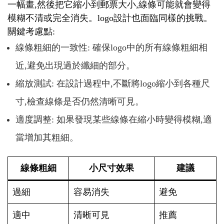
一幅畫,然後把它縮小到郵票大小,線條可能就會變得
模糊不清或完全消失。logo設計也面臨同樣的挑戰。
關鍵考慮點:
線條粗細的一致性: 確保logo中的所有線條粗細相
近,避免出現過於纖細的部分。
縮放測試: 在設計過程中,不斷將logo縮小到各種尺
寸,檢查線條是否仍然清晰可見。
適度調整: 如果發現某些線條在縮小時變得模糊,適
當增加其粗細。
線條粗細
小尺寸效果
建議
過細
容易消失
避免
適中
清晰可見
推薦