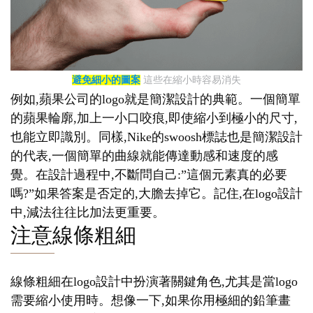
避免細小的圖案
這些在縮小時容易消失
例如,蘋果公司的logo就是簡潔設計的典範。一個簡單
的蘋果輪廓,加上一小口咬痕,即使縮小到極小的尺寸,
也能立即識別。同樣,Nike的swoosh標誌也是簡潔設計
的代表,一個簡單的曲線就能傳達動感和速度的感
覺。在設計過程中,不斷問自己:”這個元素真的必要
嗎?”如果答案是否定的,大膽去掉它。記住,在logo設計
中,減法往往比加法更重要。
注意線條粗細
線條粗細在logo設計中扮演著關鍵角色,尤其是當logo
需要縮小使用時。想像一下,如果你用極細的鉛筆畫