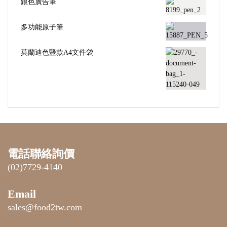
銀色廣告筆
多功能原子筆
莫蘭迪色豎款A4文件袋
電話聯絡詢價
(02)7729-4140
Email
sales@food2tw.com