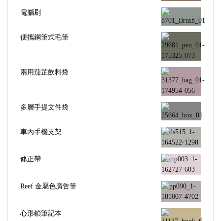
電腦刷
便攜鋼筆式毛筆
兩用茄芷飲料袋
多層手提文件袋
車內手機支架
修正帶
Reef 金屬色廣告筆
心形鎖筆記本