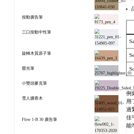
按動廣告筆
三口按動中性筆
Sa
旋轉木質原子筆
Se
螢光筆
Sc
小雙頭麥克筆
例如
雪人擴香木
用
過
佳
Flow 1-B 30 廣告筆
能