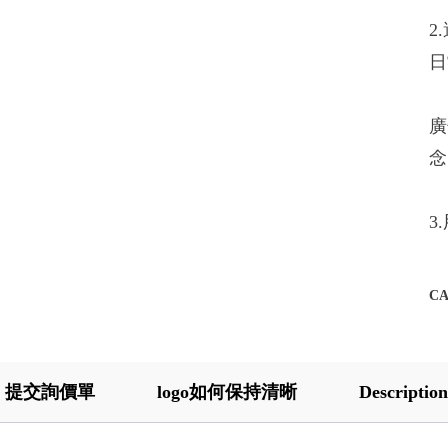
2
日
廣
念
3
C
提交詢價單
logo如何保持清晰
Description