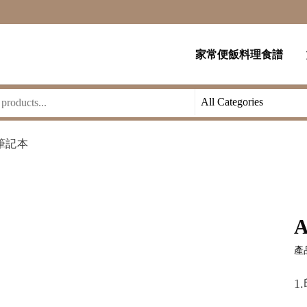
家常便飯料理食譜
筆記本
產品
1