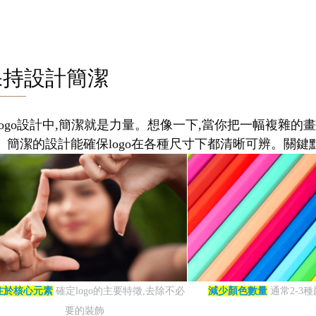
保持設計簡潔
logo設計中,簡潔就是力量。想像一下,當你把一幅複雜的畫
。簡潔的設計能確保logo在各種尺寸下都清晰可辨。關鍵點
注於核心元素
確定logo的主要特徵,去除不必
減少顏色數量
通常2-3
要的裝飾