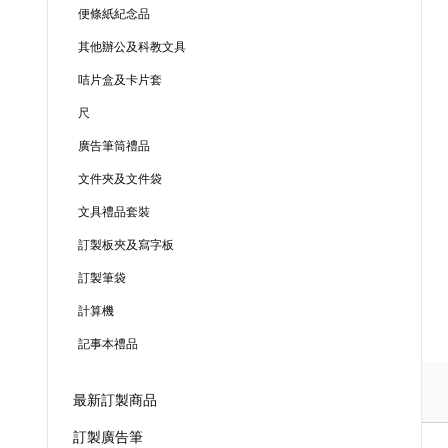
便條紙紀念品
其他辦公及科教文具
咭片盒及卡片套
尺
廣告筆筒禮品
文件夾及文件袋
文具禮品套裝
訂製板夾及寫字板
訂製筆袋
計算機
記事本禮品
最新訂製商品
訂製廣告筆