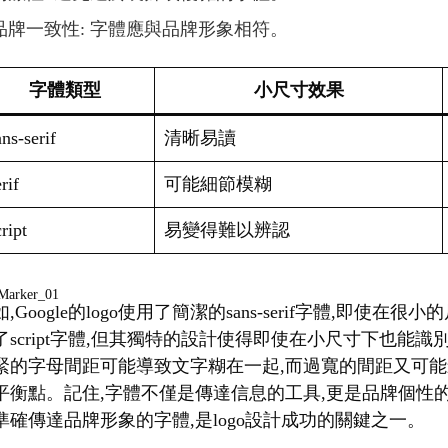
品牌一致性: 字體應與品牌形象相符。
字體類型
小尺寸效果
ns-serif
清晰易讀
rif
可能細節模糊
ript
易變得難以辨認
,Google的logo使用了簡潔的sans-serif字體,即使在
了script字體,但其獨特的設計使得即使在小尺寸下也能
緊的字母間距可能導致文字糊在一起,而過寬的間距又可能
平衡點。記住,字體不僅是傳達信息的工具,更是品牌個性
準確傳達品牌形象的字體,是logo設計成功的關鍵之一。