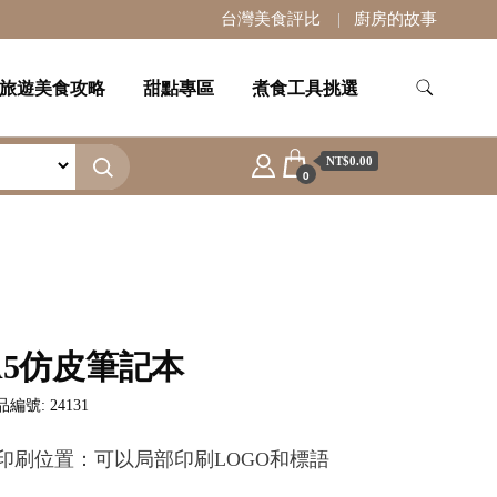
台灣美食評比
廚房的故事
旅遊美食攻略
甜點專區
煮食工具挑選
NT$0.00
0
A5仿皮筆記本
編號: 24131
.印刷位置：可以局部印刷LOGO和標語