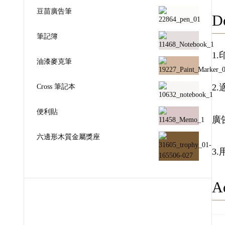
豆苗廣告筆
De
筆記簿
1
油漆麥克筆
Cross 筆記本
2
便利貼
廣
六邊形木質金屬獎座
3
Ad