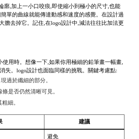
輪廓,加上一小口咬痕,即使縮小到極小的尺寸,也能
表,一個簡單的曲線就能傳達動感和速度的感覺。在設計過
大膽去掉它。記住,在logo設計中,減法往往比加法更
要縮小使用時。想像一下,如果你用極細的鉛筆畫一幅畫,
失。logo設計也面臨同樣的挑戰。關鍵考慮點:
免出現過於纖細的部分。
查線條是否仍然清晰可見。
其粗細。
果
建議
避免