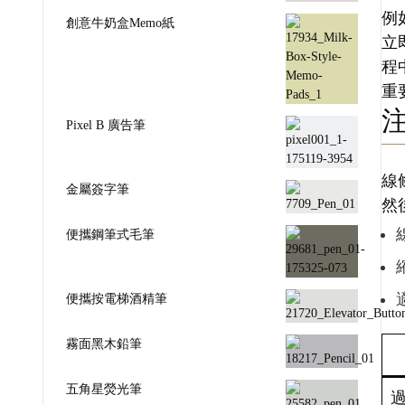
例
創意牛奶盒Memo紙
立
程
重
Pixel B 廣告筆
線
金屬簽字筆
然
便攜鋼筆式毛筆
便攜按電梯酒精筆
霧面黑木鉛筆
五角星熒光筆