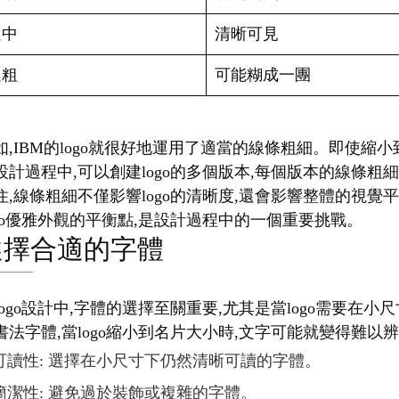
適中
清晰可見
過粗
可能糊成一團
如,IBM的logo就很好地運用了適當的線條粗細。即使
設計過程中,可以創建logo的多個版本,每個版本的線條粗
住,線條粗細不僅影響logo的清晰度,還會影響整體的視
ogo優雅外觀的平衡點,是設計過程中的一個重要挑戰。
選擇合適的字體
logo設計中,字體的選擇至關重要,尤其是當logo需要
書法字體,當logo縮小到名片大小時,文字可能就變得難以
可讀性: 選擇在小尺寸下仍然清晰可讀的字體。
簡潔性: 避免過於裝飾或複雜的字體。