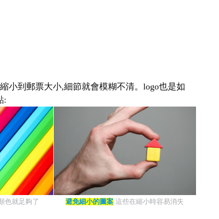
縮小到郵票大小,細節就會模糊不清。logo也是如
:
種顏色就足夠了
避免細小的圖案
這些在縮小時容易消失