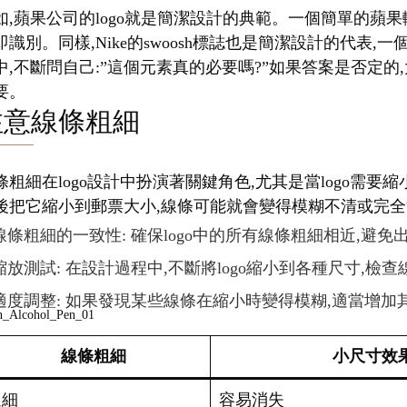
如,蘋果公司的logo就是簡潔設計的典範。一個簡單的蘋果
即識別。同樣,Nike的swoosh標誌也是簡潔設計的代
中,不斷問自己:”這個元素真的必要嗎?”如果答案是否定的,
要。
注意線條粗細
條粗細在logo設計中扮演著關鍵角色,尤其是當logo需
後把它縮小到郵票大小,線條可能就會變得模糊不清或完全消
線條粗細的一致性: 確保logo中的所有線條粗細相近,避
縮放測試: 在設計過程中,不斷將logo縮小到各種尺寸,檢
適度調整: 如果發現某些線條在縮小時變得模糊,適當增加
線條粗細
小尺寸效
過細
容易消失