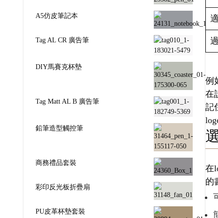
A5仿皮筆記本
Tag AL CR 廣告筆
DIY馬賽克杯墊
例
在
Tag Matt AL B 廣告筆
記
l
鉛筆造型觸控筆
商務禮品套裝
在
的
彩印反光板折疊扇
PU皮革杯墊套裝