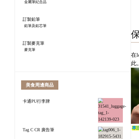
金屬筆紀念品
訂製鉛筆
鉛筆及鉛芯筆
訂製麥克筆
麥克筆
在
此
美食周邊商品
卡通PU行李牌
專
Tag C CR 廣告筆