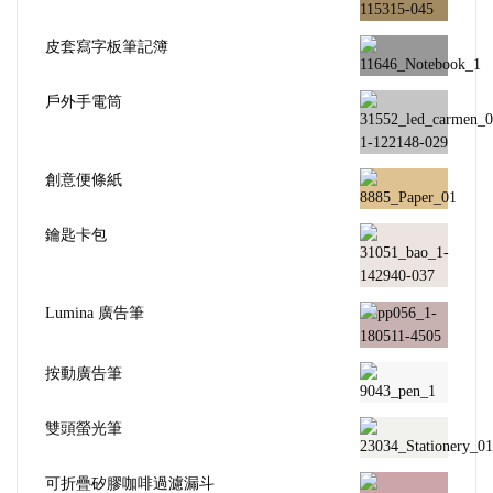
皮套寫字板筆記簿
戶外手電筒
創意便條紙
鑰匙卡包
Lumina 廣告筆
按動廣告筆
雙頭螢光筆
可折疊矽膠咖啡過濾漏斗