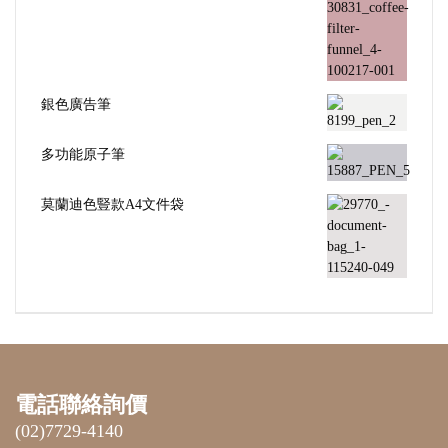
銀色廣告筆
多功能原子筆
莫蘭迪色豎款A4文件袋
電話聯絡詢價
(02)7729-4140