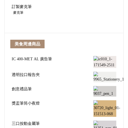
訂製麥克筆
麥克筆
美食周邊商品
IC 400-MET AL 廣告筆
透明拉口報告夾
創意禮品筆
獎盃筆筒小夜燈
三口按動金屬筆