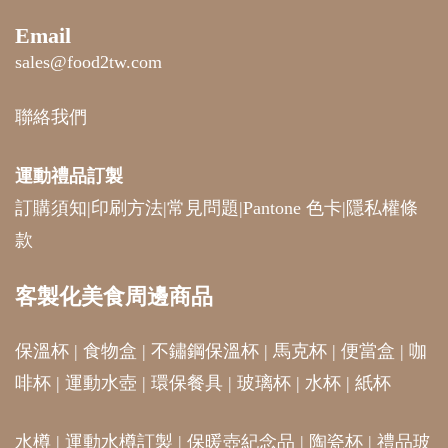
Email
sales@food2tw.com
聯絡我們
運動禮品
訂製
訂購須知
|
印刷方法
|
常見問題
|
Pantone 色卡
|
隱私權條
款
客製化美食周邊商品
保溫杯
|
食物盒
|
不鏽鋼保溫杯
|
馬克杯
|
便當盒
|
咖
啡杯
|
運動水壺
|
環保餐具
|
玻璃杯
|
水杯
|
紙杯
水樽
|
運動水樽訂製
|
保暖壺紀念品
|
陶瓷杯
|
禮品玻