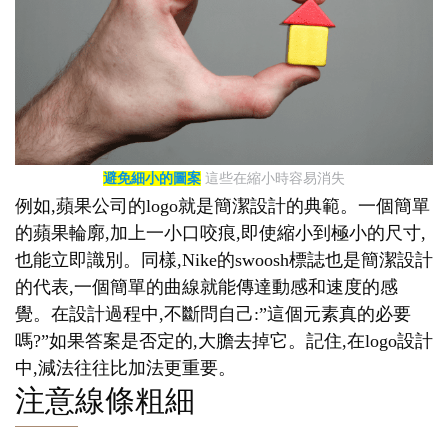
避免細小的圖案
這些在縮小時容易消失
例如,蘋果公司的logo就是簡潔設計的典範。一個簡單
的蘋果輪廓,加上一小口咬痕,即使縮小到極小的尺寸,
也能立即識別。同樣,Nike的swoosh標誌也是簡潔設計
的代表,一個簡單的曲線就能傳達動感和速度的感
覺。在設計過程中,不斷問自己:”這個元素真的必要
嗎?”如果答案是否定的,大膽去掉它。記住,在logo設計
中,減法往往比加法更重要。
注意線條粗細