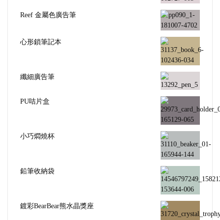
Reef 金屬色廣告筆
心形鎖筆記本
纖細廣告筆
PU咭片盒
小巧燜燒杯
鉛筆收納袋
鍍彩BearBear熊水晶獎座