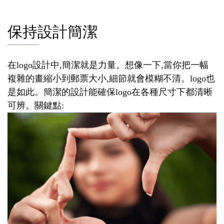
保持設計簡潔
在logo設計中,簡潔就是力量。想像一下,當你把一幅
複雜的畫縮小到郵票大小,細節就會模糊不清。logo也
是如此。簡潔的設計能確保logo在各種尺寸下都清晰
可辨。關鍵點: