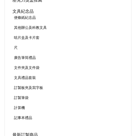
壓克力獎盃推薦
文具紀念品
便條紙紀念品
其他辦公及科教文具
咭片盒及卡片套
尺
廣告筆筒禮品
文件夾及文件袋
文具禮品套裝
訂製板夾及寫字板
訂製筆袋
計算機
記事本禮品
最新訂製商品