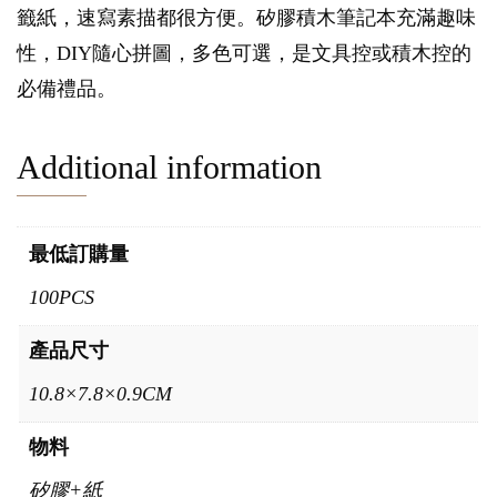
籤紙，速寫素描都很方便。矽膠積木筆記本充滿趣味
性，DIY隨心拼圖，多色可選，是文具控或積木控的
必備禮品。
Additional information
最低訂購量
100PCS
產品尺寸
10.8×7.8×0.9CM
物料
矽膠+紙