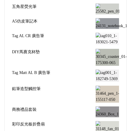
五角星熒光筆
A5仿皮筆記本
Tag AL CR 廣告筆
DIY馬賽克杯墊
Tag Matt AL B 廣告筆
鉛筆造型觸控筆
商務禮品套裝
彩印反光板折疊扇