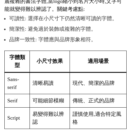
麗複雜的書法字體,當logo縮小到名片大小時,文字可
能就變得難以辨認了。關鍵考慮點:
可讀性: 選擇在小尺寸下仍然清晰可讀的字體。
簡潔性: 避免過於裝飾或複雜的字體。
品牌一致性: 字體應與品牌形象相符。
字體類
小尺寸效果
適用場景
型
Sans-
清晰易讀
現代、簡潔的品牌
serif
Serif
可能細節模糊
傳統、正式的品牌
易變得難以辨
謹慎使用,適合特定風
Script
認
格