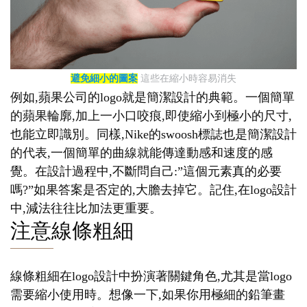
避免細小的圖案
這些在縮小時容易消失
例如,蘋果公司的logo就是簡潔設計的典範。一個簡單
的蘋果輪廓,加上一小口咬痕,即使縮小到極小的尺寸,
也能立即識別。同樣,Nike的swoosh標誌也是簡潔設計
的代表,一個簡單的曲線就能傳達動感和速度的感
覺。在設計過程中,不斷問自己:”這個元素真的必要
嗎?”如果答案是否定的,大膽去掉它。記住,在logo設計
中,減法往往比加法更重要。
注意線條粗細
線條粗細在logo設計中扮演著關鍵角色,尤其是當logo
需要縮小使用時。想像一下,如果你用極細的鉛筆畫