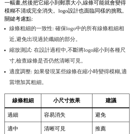
一幅畫,然後把它縮小到郵票大小,線條可能就會變得
模糊不清或完全消失。logo設計也面臨同樣的挑戰。
關鍵考慮點:
線條粗細的一致性: 確保logo中的所有線條粗細相
近,避免出現過於纖細的部分。
縮放測試: 在設計過程中,不斷將logo縮小到各種尺
寸,檢查線條是否仍然清晰可見。
適度調整: 如果發現某些線條在縮小時變得模糊,適
當增加其粗細。
線條粗細
小尺寸效果
建議
過細
容易消失
避免
適中
清晰可見
推薦