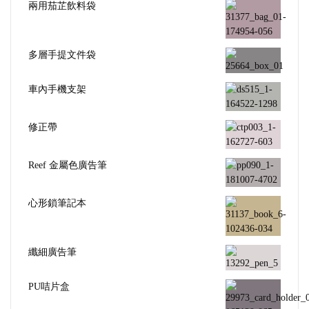
兩用茄芷飲料袋
多層手提文件袋
車內手機支架
修正帶
Reef 金屬色廣告筆
心形鎖筆記本
纖細廣告筆
PU咭片盒