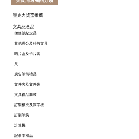
美食周邊商品分類
壓克力獎盃推薦
文具紀念品
便條紙紀念品
其他辦公及科教文具
咭片盒及卡片套
尺
廣告筆筒禮品
文件夾及文件袋
文具禮品套裝
訂製板夾及寫字板
訂製筆袋
計算機
記事本禮品