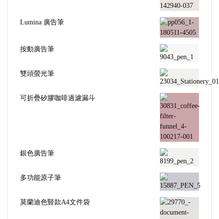
Lumina 廣告筆
按動廣告筆
雙頭螢光筆
可折疊矽膠咖啡過濾漏斗
銀色廣告筆
多功能原子筆
莫蘭迪色豎款A4文件袋