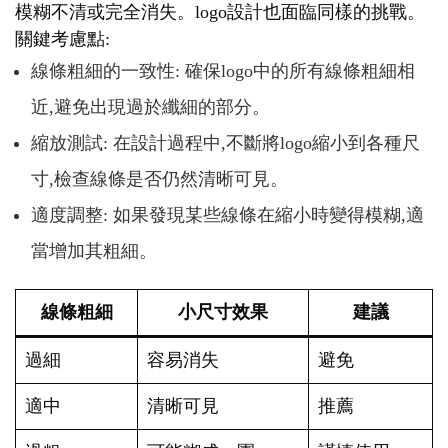
模糊不清或完全消失。logo設計也面臨同樣的挑戰。
關鍵考慮點:
線條粗細的一致性: 確保logo中的所有線條粗細相
近,避免出現過於纖細的部分。
縮放測試: 在設計過程中,不斷將logo縮小到各種尺
寸,檢查線條是否仍然清晰可見。
適度調整: 如果發現某些線條在縮小時變得模糊,適
當增加其粗細。
線條粗細
小尺寸效果
建議
過細
容易消失
避免
適中
清晰可見
推薦