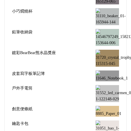
小巧燜燒杯
鉛筆收納袋
鍍彩BearBear熊水晶獎座
皮套寫字板筆記簿
戶外手電筒
創意便條紙
鑰匙卡包