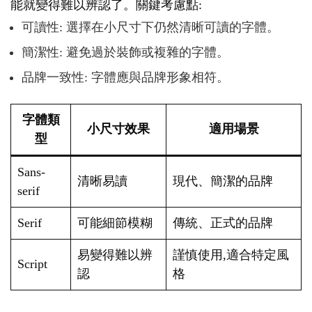
能就變得難以辨認了。關鍵考慮點:
可讀性: 選擇在小尺寸下仍然清晰可讀的字體。
簡潔性: 避免過於裝飾或複雜的字體。
品牌一致性: 字體應與品牌形象相符。
字體類
小尺寸效果
適用場景
型
Sans-
清晰易讀
現代、簡潔的品牌
serif
Serif
可能細節模糊
傳統、正式的品牌
易變得難以辨
謹慎使用,適合特定風
Script
認
格