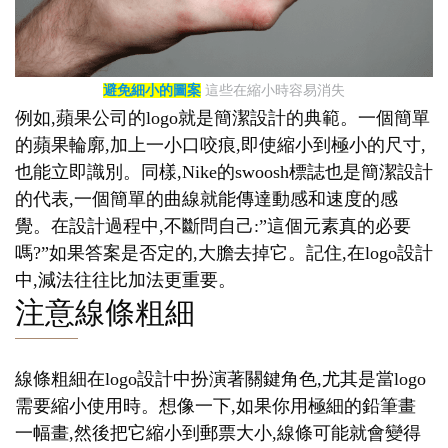
避免細小的圖案
這些在縮小時容易消失
例如,蘋果公司的logo就是簡潔設計的典範。一個簡單
的蘋果輪廓,加上一小口咬痕,即使縮小到極小的尺寸,
也能立即識別。同樣,Nike的swoosh標誌也是簡潔設計
的代表,一個簡單的曲線就能傳達動感和速度的感
覺。在設計過程中,不斷問自己:”這個元素真的必要
嗎?”如果答案是否定的,大膽去掉它。記住,在logo設計
中,減法往往比加法更重要。
注意線條粗細
線條粗細在logo設計中扮演著關鍵角色,尤其是當logo
需要縮小使用時。想像一下,如果你用極細的鉛筆畫
一幅畫,然後把它縮小到郵票大小,線條可能就會變得