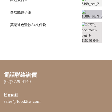
多功能原子筆
莫蘭迪色豎款A4文件袋
電話聯絡詢價
(02)7729-4140
Email
sales@food2tw.com