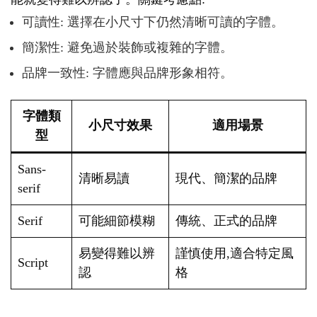
可讀性: 選擇在小尺寸下仍然清晰可讀的字體。
簡潔性: 避免過於裝飾或複雜的字體。
品牌一致性: 字體應與品牌形象相符。
字體類
小尺寸效果
適用場景
型
Sans-
清晰易讀
現代、簡潔的品牌
serif
Serif
可能細節模糊
傳統、正式的品牌
易變得難以辨
謹慎使用,適合特定風
Script
認
格