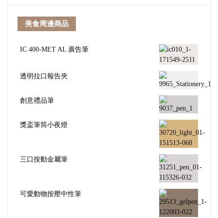
美食周邊商品
IC 400-MET AL 廣告筆
透明拉口報告夾
創意禮品筆
獎盃筆筒小夜燈
三口按動金屬筆
可愛動物按壓中性筆