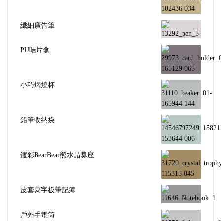
纖細廣告筆
PU咭片盒
小巧燜燒杯
鉛筆收納袋
鍍彩BearBear熊水晶獎座
皮套寫字板筆記簿
戶外手電筒