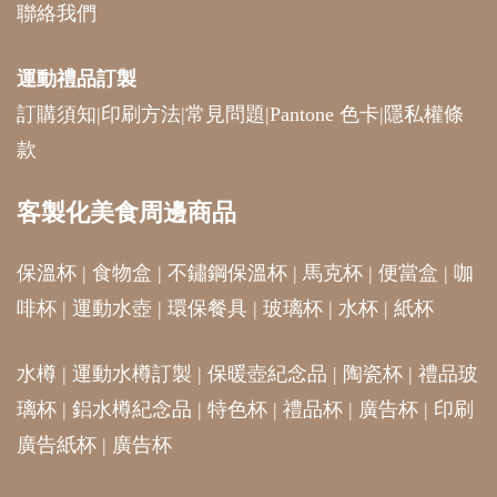
聯絡我們
運動禮品
訂製
訂購須知
|
印刷方法
|
常見問題
|
Pantone 色卡
|
隱私權條
款
客製化美食周邊商品
保溫杯
|
食物盒
|
不鏽鋼保溫杯
|
馬克杯
|
便當盒
|
咖
啡杯
|
運動水壺
|
環保餐具
|
玻璃杯
|
水杯
|
紙杯
水樽
|
運動水樽訂製
|
保暖壺紀念品
|
陶瓷杯
|
禮品玻
璃杯
|
鋁水樽紀念品
|
特色杯
|
禮品杯
|
廣告杯
|
印刷
廣告紙杯
|
廣告杯