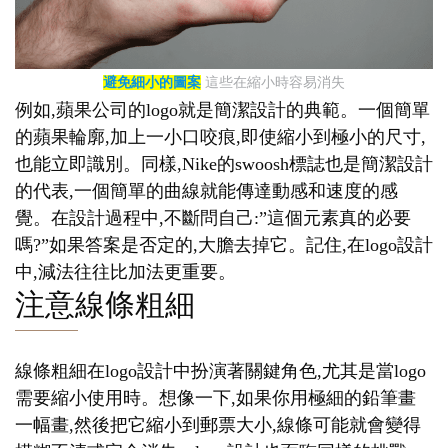
避免細小的圖案
這些在縮小時容易消失
例如,蘋果公司的logo就是簡潔設計的典範。一個簡單
的蘋果輪廓,加上一小口咬痕,即使縮小到極小的尺寸,
也能立即識別。同樣,Nike的swoosh標誌也是簡潔設計
的代表,一個簡單的曲線就能傳達動感和速度的感
覺。在設計過程中,不斷問自己:”這個元素真的必要
嗎?”如果答案是否定的,大膽去掉它。記住,在logo設計
中,減法往往比加法更重要。
注意線條粗細
線條粗細在logo設計中扮演著關鍵角色,尤其是當logo
需要縮小使用時。想像一下,如果你用極細的鉛筆畫
一幅畫,然後把它縮小到郵票大小,線條可能就會變得