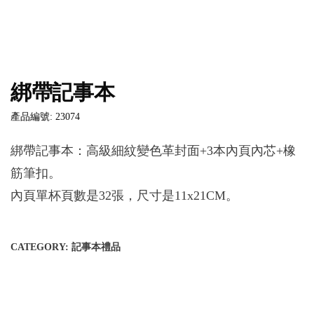
綁帶記事本
產品編號: 23074
綁帶記事本：高級細紋變色革封面+3本內頁內芯+橡
筋筆扣。
內頁單杯頁數是32張，尺寸是11x21CM。
CATEGORY:
記事本禮品