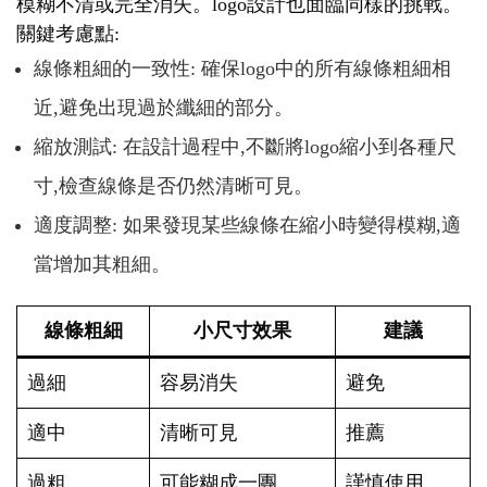
模糊不清或完全消失。logo設計也面臨同樣的挑戰。
關鍵考慮點:
線條粗細的一致性: 確保logo中的所有線條粗細相
近,避免出現過於纖細的部分。
縮放測試: 在設計過程中,不斷將logo縮小到各種尺
寸,檢查線條是否仍然清晰可見。
適度調整: 如果發現某些線條在縮小時變得模糊,適
當增加其粗細。
線條粗細
小尺寸效果
建議
過細
容易消失
避免
適中
清晰可見
推薦
過粗
可能糊成一團
謹慎使用