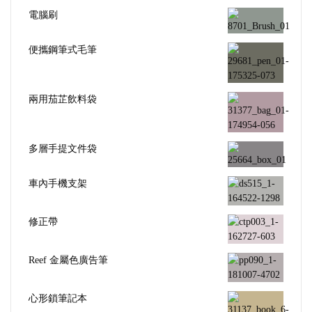
電腦刷
便攜鋼筆式毛筆
兩用茄芷飲料袋
多層手提文件袋
車內手機支架
修正帶
Reef 金屬色廣告筆
心形鎖筆記本