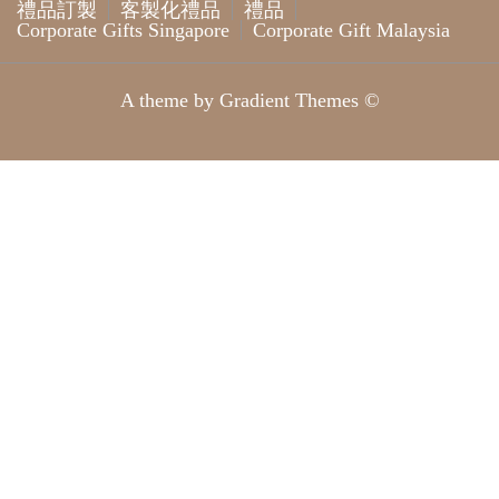
禮品訂製
客製化禮品
禮品
Corporate Gifts Singapore
Corporate Gift Malaysia
A theme by Gradient Themes ©