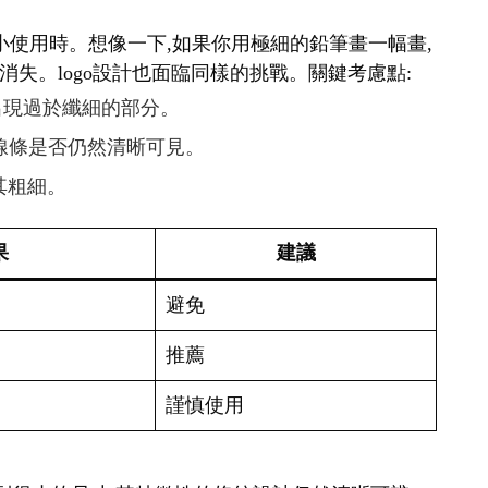
要縮小使用時。想像一下,如果你用極細的鉛筆畫一幅畫,
失。logo設計也面臨同樣的挑戰。關鍵考慮點:
免出現過於纖細的部分。
查線條是否仍然清晰可見。
其粗細。
果
建議
避免
推薦
謹慎使用