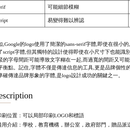
rif
可能細節模糊
ript
易變得難以辨認
,Google的logo使用了簡潔的sans-serif字體,即使在
了script字體,但其獨特的設計使得即使在小尺寸下也能
緊的字母間距可能導致文字糊在一起,而過寬的間距又可能
平衡點。記住,字體不僅是傳達信息的工具,更是品牌個性
準確傳達品牌形象的字體,是logo設計成功的關鍵之一。
scription
.印刷位置：可以局部印刷LOGO和標語
.適用介紹：學校，教育機構，辦公室，政府部門，贈品派