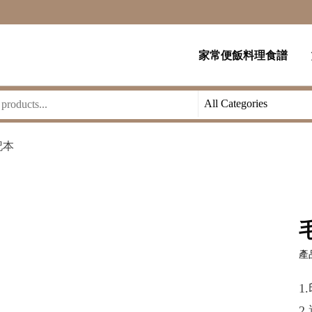
家常便飯料理食譜
記本
產品
1
2