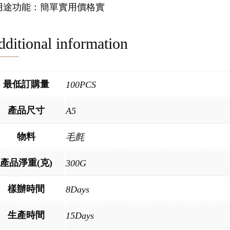
.用途功能：簡單實用價格實
ditional information
最低訂購量
100PCS
產品尺寸
A5
物料
毛氈
產品淨重(克)
300G
樣辦時間
8Days
生產時間
15Days