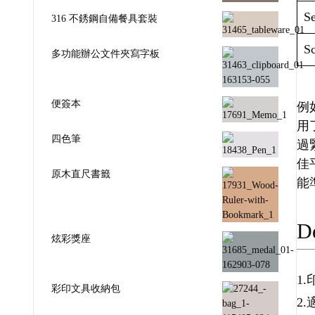
Se
316 不銹鋼自備餐具套裝
Sc
多功能辦公文件夾寫字板
便簽本
例如
用
四色筆
過
佳
原木直尺書籤
能
De
炫彩獎座
1
彩印文具收納包
2