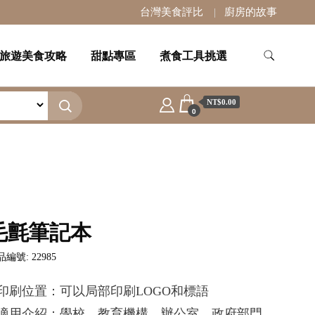
台灣美食評比
廚房的故事
旅遊美食攻略
甜點專區
煮食工具挑選
NT$0.00
0
毛氈筆記本
編號: 22985
.印刷位置：可以局部印刷LOGO和標語
.適用介紹：學校，教育機構，辦公室，政府部門，