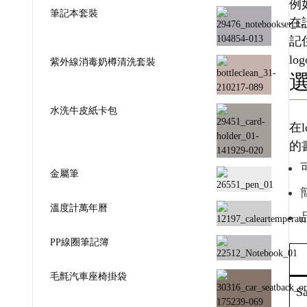
例
筆記本套裝
在
記
l
紫外線消毒奶樽清洗套裝
水洗牛皮紙卡包
在
的
金屬筆
溫度計萬年曆
PP線圈筆記簿
毛氈汽車座椅掛袋
Sa