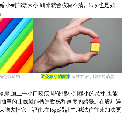
縮小到郵票大小,細節就會模糊不清。logo也是如
:
種顏色就足夠了
避免細小的圖案
這些在縮小時容易消失
輪廓,加上一小口咬痕,即使縮小到極小的尺寸,也能
表,一個簡單的曲線就能傳達動感和速度的感覺。在設計過
大膽去掉它。記住,在logo設計中,減法往往比加法更