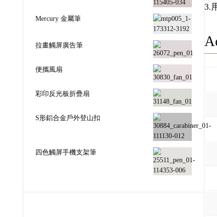
3
Mercury 金屬筆
Ad
拉畫觸屏廣告筆
便攜風扇
彩印反光板折疊扇
S形鋁合金戶外登山扣
四色觸屏手機支架筆