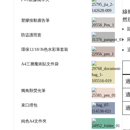
線
然
塑膠按動廣告筆
防盜護照套
環保12/18/36色水彩筆套裝
A4三層魔術貼文件袋
獨角獸熒光筆
束口揹包
純色A4文件夾