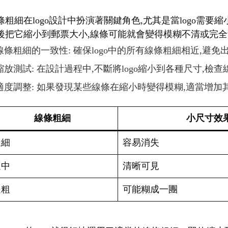
條粗細在logo設計中扮演著關鍵角色,尤其是當logo需
後把它縮小到郵票大小,線條可能就會變得模糊不清或完全消
線條粗細的一致性: 確保logo中的所有線條粗細相近,避
縮放測試: 在設計過程中,不斷將logo縮小到各種尺寸,檢
適度調整: 如果發現某些線條在縮小時變得模糊,適當增加
線條粗細
小尺寸效
過細
容易消失
適中
清晰可見
過粗
可能糊成一團