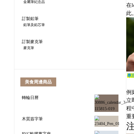
金屬筆紀念品
在
此
訂製鉛筆
鉛筆及鉛芯筆
訂製麥克筆
麥克筆
專
美食周邊商品
例
轉輪日曆
立
程
重
木質簽字筆
PVC軟膠萬字夾