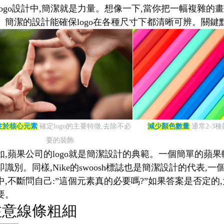
logo設計中,簡潔就是力量。想像一下,當你把一幅複雜的畫
。簡潔的設計能確保logo在各種尺寸下都清晰可辨。關鍵點
注於核心元素
確定logo的主要特徵,去除不必
減少顏色數量
通常2-3
要的裝飾
如,蘋果公司的logo就是簡潔設計的典範。一個簡單的蘋果
即識別。同樣,Nike的swoosh標誌也是簡潔設計的代
中,不斷問自己:”這個元素真的必要嗎?”如果答案是否定的,
要。
注意線條粗細