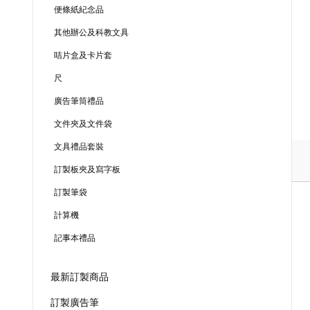
便條紙紀念品
其他辦公及科教文具
咭片盒及卡片套
尺
廣告筆筒禮品
文件夾及文件袋
文具禮品套裝
訂製板夾及寫字板
訂製筆袋
計算機
記事本禮品
最新訂製商品
訂製廣告筆