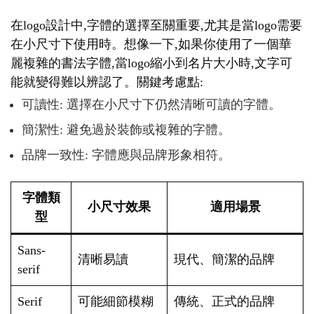
在logo設計中,字體的選擇至關重要,尤其是當logo需要
在小尺寸下使用時。想像一下,如果你使用了一個華
麗複雜的書法字體,當logo縮小到名片大小時,文字可
能就變得難以辨認了。關鍵考慮點:
可讀性: 選擇在小尺寸下仍然清晰可讀的字體。
簡潔性: 避免過於裝飾或複雜的字體。
品牌一致性: 字體應與品牌形象相符。
字體類
小尺寸效果
適用場景
型
Sans-
清晰易讀
現代、簡潔的品牌
serif
Serif
可能細節模糊
傳統、正式的品牌