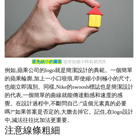
避免細小的圖案
這些在縮小時容易消失
例如,蘋果公司的logo就是簡潔設計的典範。一個簡單
的蘋果輪廓,加上一小口咬痕,即使縮小到極小的尺寸,
也能立即識別。同樣,Nike的swoosh標誌也是簡潔設計
的代表,一個簡單的曲線就能傳達動感和速度的感
覺。在設計過程中,不斷問自己:”這個元素真的必要
嗎?”如果答案是否定的,大膽去掉它。記住,在logo設計
中,減法往往比加法更重要。
注意線條粗細