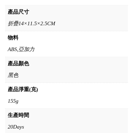
產品尺寸
折疊14×11.5×2.5CM
物料
ABS,亞加力
產品顏色
黑色
產品淨重(克)
155g
生產時間
20Days