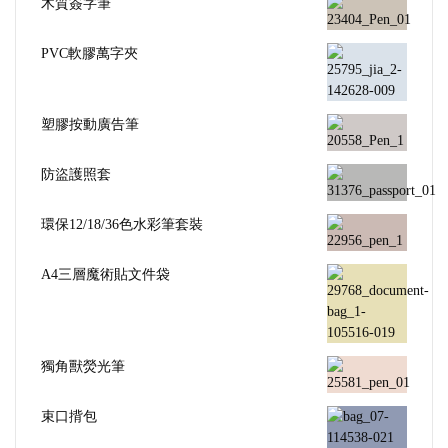
木質簽字筆
PVC軟膠萬字夾
塑膠按動廣告筆
防盜護照套
環保12/18/36色水彩筆套裝
A4三層魔術貼文件袋
獨角獸熒光筆
束口揹包