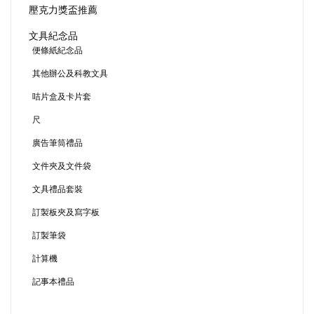
壓克力獎盃推薦
文具紀念品
便條紙紀念品
其他辦公及科教文具
咭片盒及卡片套
尺
廣告筆筒禮品
文件夾及文件袋
文具禮品套裝
訂製板夾及寫字板
訂製筆袋
計算機
記事本禮品