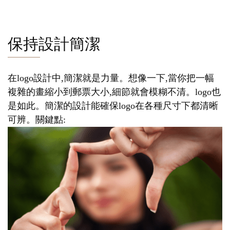
保持設計簡潔
在logo設計中,簡潔就是力量。想像一下,當你把一幅
複雜的畫縮小到郵票大小,細節就會模糊不清。logo也
是如此。簡潔的設計能確保logo在各種尺寸下都清晰
可辨。關鍵點: