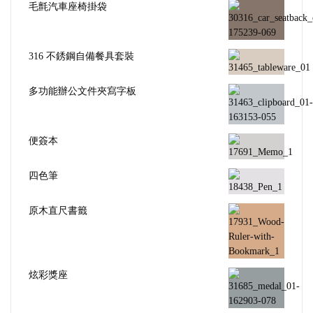
毛氈汽車座椅掛袋
316 不銹鋼自備餐具套裝
多功能辦公文件夾寫字板
便簽本
四色筆
原木直尺書籤
炫彩獎座