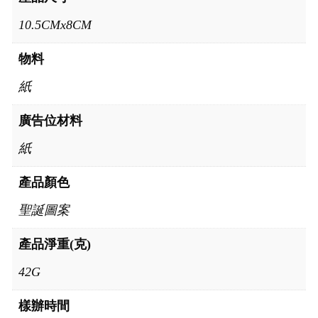
10.5CMx8CM
物料
紙
廣告位材料
紙
產品顏色
聖誕圖案
產品淨重(克)
42G
樣辦時間