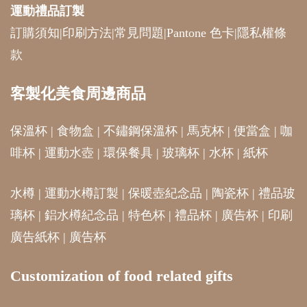
運動禮品
訂製
訂購須知
|
印刷方法
|
常見問題
|
Pantone 色卡
|
隱私權條
款
客製化美食周邊商品
保溫杯
|
食物盒
|
不鏽鋼保溫杯
|
馬克杯
|
便當盒
|
咖
啡杯
|
運動水壺
|
環保餐具
|
玻璃杯
|
水杯
|
紙杯
水樽
|
運動水樽訂製
|
保暖壺紀念品
|
陶瓷杯
|
禮品玻
璃杯
|
鋁水樽紀念品
|
特色杯
|
禮品杯
|
廣告杯
|
印刷
廣告紙杯
|
廣告杯
Customization of food related gifts