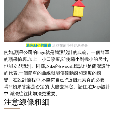
避免細小的圖案
這些在縮小時容易消失
例如,蘋果公司的logo就是簡潔設計的典範。一個簡單
的蘋果輪廓,加上一小口咬痕,即使縮小到極小的尺寸,
也能立即識別。同樣,Nike的swoosh標誌也是簡潔設計
的代表,一個簡單的曲線就能傳達動感和速度的感
覺。在設計過程中,不斷問自己:”這個元素真的必要
嗎?”如果答案是否定的,大膽去掉它。記住,在logo設計
中,減法往往比加法更重要。
注意線條粗細