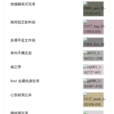
便攜鋼筆式毛筆
兩用茄芷飲料袋
多層手提文件袋
車內手機支架
修正帶
Reef 金屬色廣告筆
心形鎖筆記本
纖細廣告筆