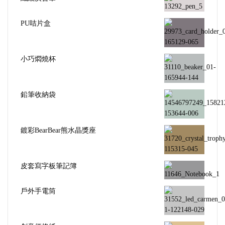
PU咭片盒
小巧燜燒杯
鉛筆收納袋
鍍彩BearBear熊水晶獎座
皮套寫字板筆記簿
戶外手電筒