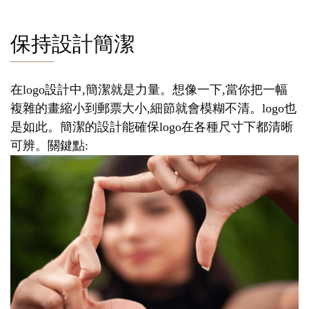
保持設計簡潔
在logo設計中,簡潔就是力量。想像一下,當你把一幅
複雜的畫縮小到郵票大小,細節就會模糊不清。logo也
是如此。簡潔的設計能確保logo在各種尺寸下都清晰
可辨。關鍵點: