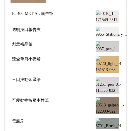
IC 400-MET AL 廣告筆
透明拉口報告夾
創意禮品筆
獎盃筆筒小夜燈
三口按動金屬筆
可愛動物按壓中性筆
電腦刷