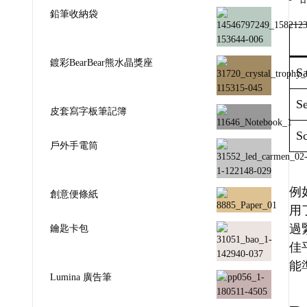
鉛筆收納袋
鍍彩BearBear熊水晶獎座
Sa
Se
皮套寫字板筆記簿
Sc
戶外手電筒
例如
創意便條紙
用
過
鑰匙卡包
佳
能
Lumina 廣告筆