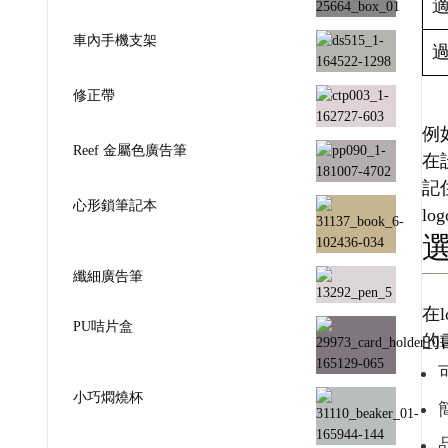
車內手機支架
修正帶
例
Reef 金屬色廣告筆
在
記
心形鎖筆記本
l
纖細廣告筆
在
PU咭片盒
的
小巧燜燒杯