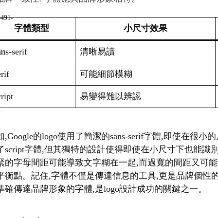
字體類型
小尺寸效果
ns-serif
清晰易讀
rif
可能細節模糊
ript
易變得難以辨認
,Google的logo使用了簡潔的sans-serif字體,即使在
了script字體,但其獨特的設計使得即使在小尺寸下也能
緊的字母間距可能導致文字糊在一起,而過寬的間距又可能
平衡點。記住,字體不僅是傳達信息的工具,更是品牌個性
準確傳達品牌形象的字體,是logo設計成功的關鍵之一。