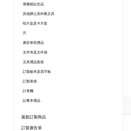
便條紙紀念品
其他辦公及科教文具
咭片盒及卡片套
尺
廣告筆筒禮品
文件夾及文件袋
文具禮品套裝
訂製板夾及寫字板
訂製筆袋
計算機
記事本禮品
最新訂製商品
訂製廣告筆