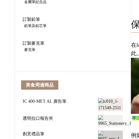
金屬筆紀念品
訂製鉛筆
鉛筆及鉛芯筆
訂製麥克筆
在
麥克筆
此
美食周邊商品
IC 400-MET AL 廣告筆
透明拉口報告夾
專
創意禮品筆
例