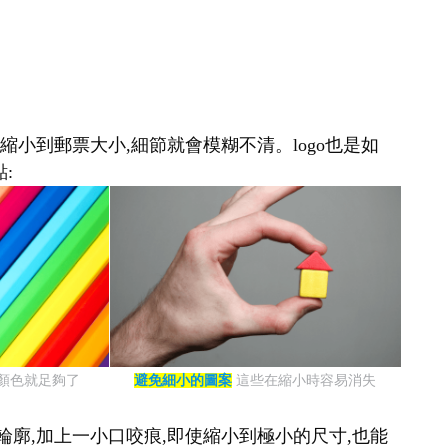
縮小到郵票大小,細節就會模糊不清。logo也是如
:
種顏色就足夠了
避免細小的圖案
這些在縮小時容易消失
輪廓,加上一小口咬痕,即使縮小到極小的尺寸,也能