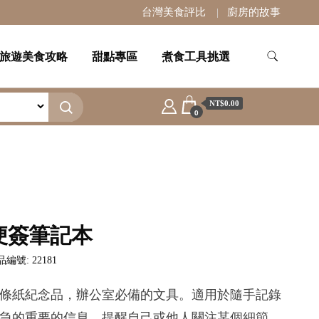
台灣美食評比
廚房的故事
旅遊美食攻略
甜點專區
煮食工具挑選
NT$0.00
0
便簽筆記本
編號: 22181
條紙紀念品，辦公室必備的文具。適用於隨手記錄
急的重要的信息、提醒自己或他人關注某個細節、