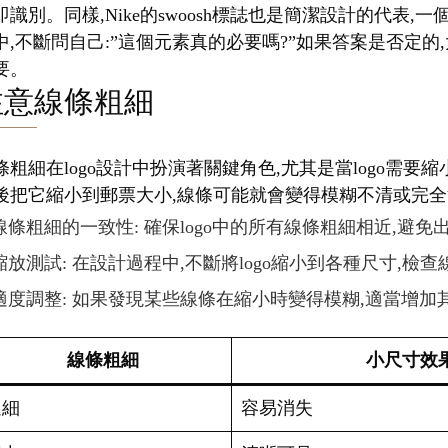
即識別。同樣,Nike的swoosh標誌也是簡潔設計的代
中,不斷問自己:”這個元素真的必要嗎?”如果答案是否定的,
要。
注意線條粗細
條粗細在logo設計中扮演著關鍵角色,尤其是當logo需
後把它縮小到郵票大小,線條可能就會變得模糊不清或完全消
線條粗細的一致性: 確保logo中的所有線條粗細相近,避
縮放測試: 在設計過程中,不斷將logo縮小到各種尺寸,檢
適度調整: 如果發現某些線條在縮小時變得模糊,適當增加
線條粗細
小尺寸效
過細
容易消失