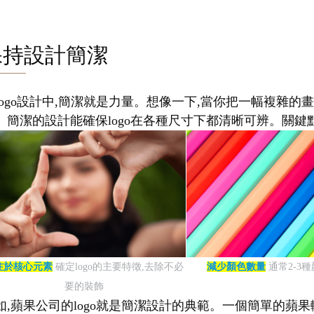
保持設計簡潔
logo設計中,簡潔就是力量。想像一下,當你把一幅複雜的畫
。簡潔的設計能確保logo在各種尺寸下都清晰可辨。關鍵點
注於核心元素
確定logo的主要特徵,去除不必
減少顏色數量
通常2-3
要的裝飾
如,蘋果公司的logo就是簡潔設計的典範。一個簡單的蘋果