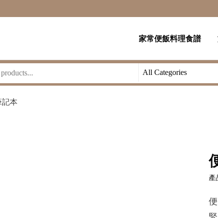
家常便飯料理食譜
筆記本
產品
便
緊