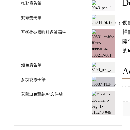
De
按動廣告筆
雙頭螢光筆
便
裡
可折疊矽膠咖啡過濾漏斗
關
的
銀色廣告筆
Ad
多功能原子筆
莫蘭迪色豎款A4文件袋