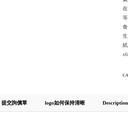
在
等
食
生
紙
x
C
提交詢價單
logo如何保持清晰
Description