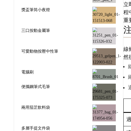
立
獎盃筆筒小夜燈
程
重
三口按動金屬筆
線
可愛動物按壓中性筆
然
電腦刷
便攜鋼筆式毛筆
兩用茄芷飲料袋
多層手提文件袋