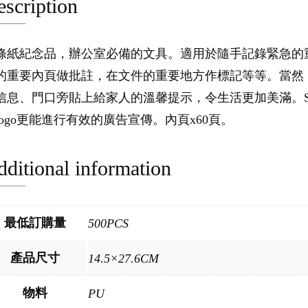
scription
條紙紀念品，辦公室必備的文具。適用於隨手記錄緊急的
的重要內頁做批註，在文件的重要地方作標記等等。當然
信息、門口旁貼上給家人的溫馨提示，令生活更加美滿。So
logo更能進行有效的廣告宣傳。內頁x60頁。
ditional information
最低訂購量
500PCS
產品尺寸
14.5×27.6CM
物料
PU