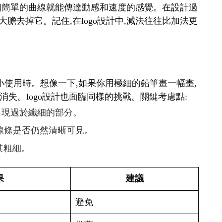
表,一個簡單的曲線就能傳達動感和速度的感覺。在設計過
大膽去掉它。記住,在logo設計中,減法往往比加法更
要縮小使用時。想像一下,如果你用極細的鉛筆畫一幅畫,
失。logo設計也面臨同樣的挑戰。關鍵考慮點:
免出現過於纖細的部分。
查線條是否仍然清晰可見。
其粗細。
果
建議
避免