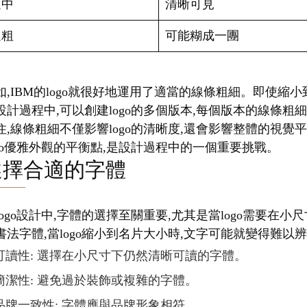
適中
清晰可見
過粗
可能糊成一團
如,IBM的logo就很好地運用了適當的線條粗細。即使
設計過程中,可以創建logo的多個版本,每個版本的線條粗
住,線條粗細不僅影響logo的清晰度,還會影響整體的視
ogo優雅外觀的平衡點,是設計過程中的一個重要挑戰。
選擇合適的字體
logo設計中,字體的選擇至關重要,尤其是當logo需要
書法字體,當logo縮小到名片大小時,文字可能就變得難以
可讀性: 選擇在小尺寸下仍然清晰可讀的字體。
簡潔性: 避免過於裝飾或複雜的字體。
品牌一致性: 字體應與品牌形象相符。