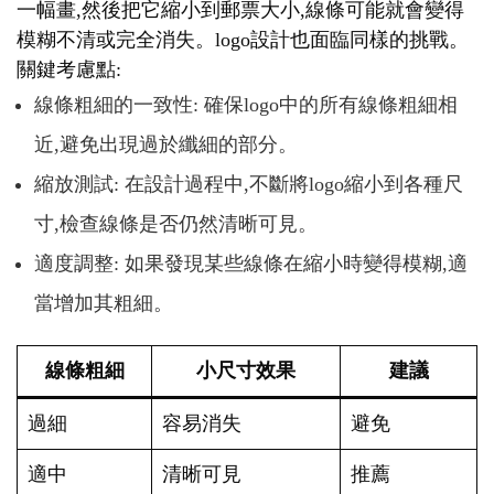
一幅畫,然後把它縮小到郵票大小,線條可能就會變得
模糊不清或完全消失。logo設計也面臨同樣的挑戰。
關鍵考慮點:
線條粗細的一致性: 確保logo中的所有線條粗細相
近,避免出現過於纖細的部分。
縮放測試: 在設計過程中,不斷將logo縮小到各種尺
寸,檢查線條是否仍然清晰可見。
適度調整: 如果發現某些線條在縮小時變得模糊,適
當增加其粗細。
線條粗細
小尺寸效果
建議
過細
容易消失
避免
適中
清晰可見
推薦