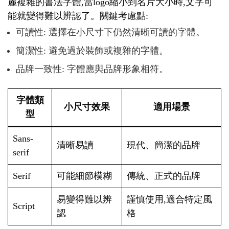
麗複雜的書法字體,當logo縮小到名片大小時,文字可
能就變得難以辨認了。關鍵考慮點:
可讀性: 選擇在小尺寸下仍然清晰可讀的字體。
簡潔性: 避免過於裝飾或複雜的字體。
品牌一致性: 字體應與品牌形象相符。
字體類
小尺寸效果
適用場景
型
Sans-
清晰易讀
現代、簡潔的品牌
serif
Serif
可能細節模糊
傳統、正式的品牌
易變得難以辨
謹慎使用,適合特定風
Script
認
格