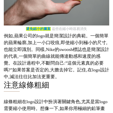
避免細小的圖案
這些在縮小時容易消失
例如,蘋果公司的logo就是簡潔設計的典範。一個簡單
的蘋果輪廓,加上一小口咬痕,即使縮小到極小的尺寸,
也能立即識別。同樣,Nike的swoosh標誌也是簡潔設計
的代表,一個簡單的曲線就能傳達動感和速度的感
覺。在設計過程中,不斷問自己:”這個元素真的必要
嗎?”如果答案是否定的,大膽去掉它。記住,在logo設計
中,減法往往比加法更重要。
注意線條粗細
線條粗細在logo設計中扮演著關鍵角色,尤其是當logo
需要縮小使用時。想像一下,如果你用極細的鉛筆畫