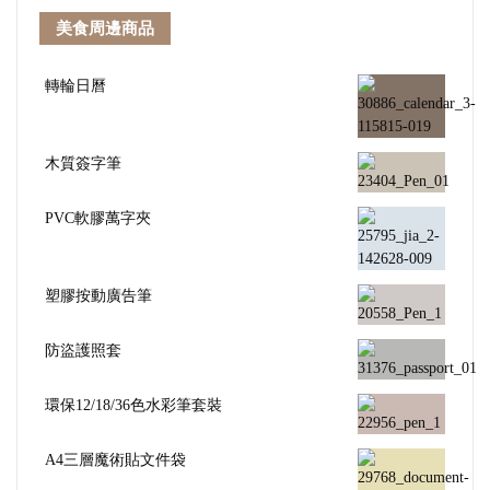
美食周邊商品
轉輪日曆
木質簽字筆
PVC軟膠萬字夾
塑膠按動廣告筆
防盜護照套
環保12/18/36色水彩筆套裝
A4三層魔術貼文件袋