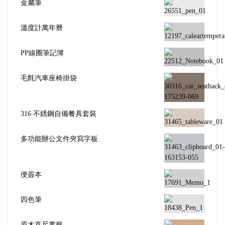
金屬筆
溫度計萬年曆
PP線圈筆記簿
毛氈汽車座椅掛袋
316 不銹鋼自備餐具套裝
多功能辦公文件夾寫字板
便簽本
四色筆
原木直尺書籤