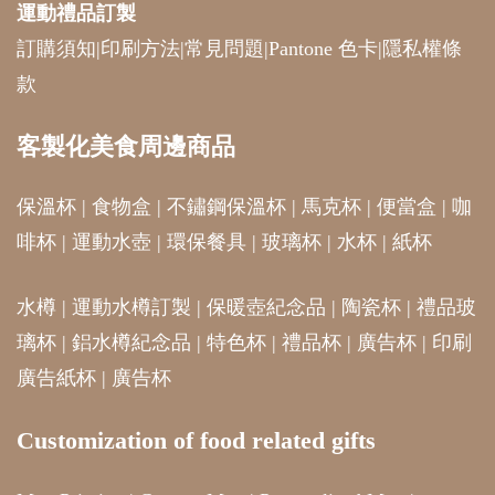
運動禮品
訂製
訂購須知
|
印刷方法
|
常見問題
|
Pantone 色卡
|
隱私權條
款
客製化美食周邊商品
保溫杯
|
食物盒
|
不鏽鋼保溫杯
|
馬克杯
|
便當盒
|
咖
啡杯
|
運動水壺
|
環保餐具
|
玻璃杯
|
水杯
|
紙杯
水樽
|
運動水樽訂製
|
保暖壺紀念品
|
陶瓷杯
|
禮品玻
璃杯
|
鋁水樽紀念品
|
特色杯
|
禮品杯
|
廣告杯
|
印刷
廣告紙杯
|
廣告杯
Customization of food related gifts