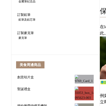
金屬筆紀念品
訂製鉛筆
鉛筆及鉛芯筆
在
此
訂製麥克筆
麥克筆
美食周邊商品
創意咭片盒
專
聖誕禮盒
例
立
簡約腕帶掛繩手機殼