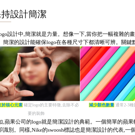
保持設計簡潔
logo設計中,簡潔就是力量。想像一下,當你把一幅複雜的畫
。簡潔的設計能確保logo在各種尺寸下都清晰可辨。關鍵點
注於核心元素
確定logo的主要特徵,去除不必
減少顏色數量
通常2-3
要的裝飾
如,蘋果公司的logo就是簡潔設計的典範。一個簡單的蘋果
即識別。同樣,Nike的swoosh標誌也是簡潔設計的代