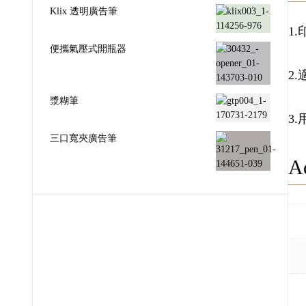
Klix 透明廣告筆
1
便攜氣壓式開瓶器
2
漿糊筆
3
三口寬夾廣告筆
Ad