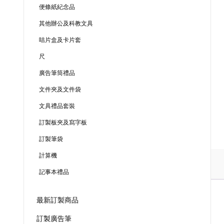
便條紙紀念品
其他辦公及科教文具
咭片盒及卡片套
尺
廣告筆筒禮品
文件夾及文件袋
文具禮品套裝
訂製板夾及寫字板
訂製筆袋
計算機
記事本禮品
最新訂製商品
訂製廣告筆