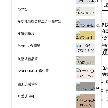
熒光筆
多功能轉動金屬二合一觸屏筆
例
在
皮質鋼筆袋
記
l
Mercury 金屬筆
按壓式禮品筆
在
Next GOM AL 廣告筆
的
圓形皮製筆筒
可愛玻璃杯