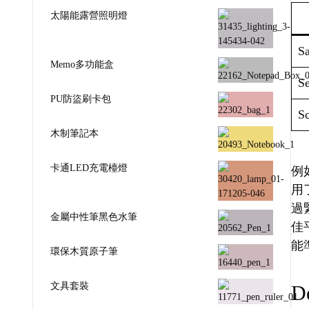
太陽能露營照明燈
Sa
Memo多功能盒
Se
PU防盜刷卡包
Sc
木制筆記本
卡通LED充電檯燈
例如
用
過
金屬中性筆黑色水筆
佳
能
環保木質原子筆
文具套裝
De