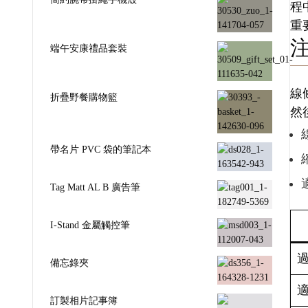
程
重
端午安康禮品套裝
線
折疊野餐購物籃
然
帶名片 PVC 袋的筆記本
Tag Matt AL B 廣告筆
I-Stand 金屬觸控筆
備忘錄夾
訂製相片記事簿