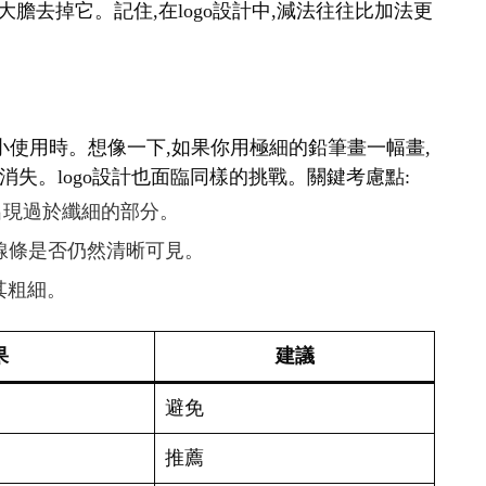
大膽去掉它。記住,在logo設計中,減法往往比加法更
要縮小使用時。想像一下,如果你用極細的鉛筆畫一幅畫,
失。logo設計也面臨同樣的挑戰。關鍵考慮點:
免出現過於纖細的部分。
查線條是否仍然清晰可見。
其粗細。
果
建議
避免
推薦