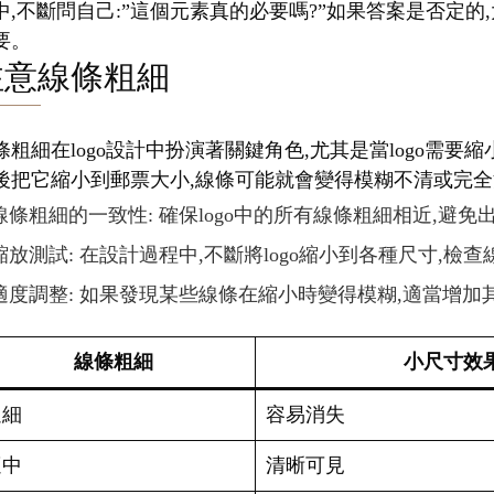
中,不斷問自己:”這個元素真的必要嗎?”如果答案是否定的,
要。
注意線條粗細
條粗細在logo設計中扮演著關鍵角色,尤其是當logo需
後把它縮小到郵票大小,線條可能就會變得模糊不清或完全消
線條粗細的一致性: 確保logo中的所有線條粗細相近,避
縮放測試: 在設計過程中,不斷將logo縮小到各種尺寸,檢
適度調整: 如果發現某些線條在縮小時變得模糊,適當增加
線條粗細
小尺寸效
過細
容易消失
適中
清晰可見