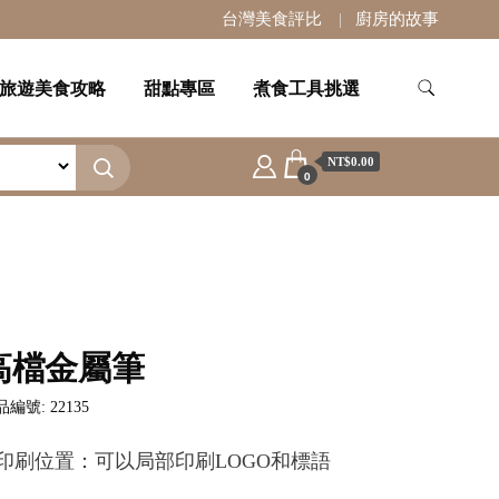
台灣美食評比
廚房的故事
旅遊美食攻略
甜點專區
煮食工具挑選
NT$0.00
0
高檔金屬筆
編號: 22135
.印刷位置：可以局部印刷LOGO和標語