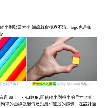
縮小到郵票大小,細節就會模糊不清。logo也是如
:
種顏色就足夠了
避免細小的圖案
這些在縮小時容易消失
輪廓,加上一小口咬痕,即使縮小到極小的尺寸,也能
表,一個簡單的曲線就能傳達動感和速度的感覺。在設計過