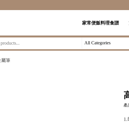
家常便飯料理食譜
金屬筆
產品
1