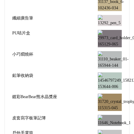
纖細廣告筆
PU咭片盒
小巧燜燒杯
鉛筆收納袋
鍍彩BearBear熊水晶獎座
皮套寫字板筆記簿
戶外手電筒