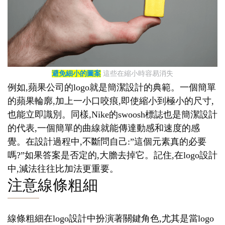
避免細小的圖案
這些在縮小時容易消失
例如,蘋果公司的logo就是簡潔設計的典範。一個簡單
的蘋果輪廓,加上一小口咬痕,即使縮小到極小的尺寸,
也能立即識別。同樣,Nike的swoosh標誌也是簡潔設計
的代表,一個簡單的曲線就能傳達動感和速度的感
覺。在設計過程中,不斷問自己:”這個元素真的必要
嗎?”如果答案是否定的,大膽去掉它。記住,在logo設計
中,減法往往比加法更重要。
注意線條粗細
線條粗細在logo設計中扮演著關鍵角色,尤其是當logo