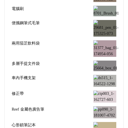
電腦刷
便攜鋼筆式毛筆
兩用茄芷飲料袋
多層手提文件袋
車內手機支架
修正帶
Reef 金屬色廣告筆
心形鎖筆記本