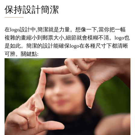
保持設計簡潔
在logo設計中,簡潔就是力量。想像一下,當你把一幅
複雜的畫縮小到郵票大小,細節就會模糊不清。logo也
是如此。簡潔的設計能確保logo在各種尺寸下都清晰
可辨。關鍵點: