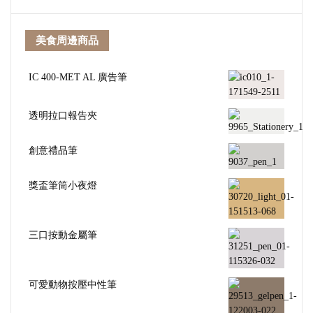
美食周邊商品
IC 400-MET AL 廣告筆
透明拉口報告夾
創意禮品筆
獎盃筆筒小夜燈
三口按動金屬筆
可愛動物按壓中性筆