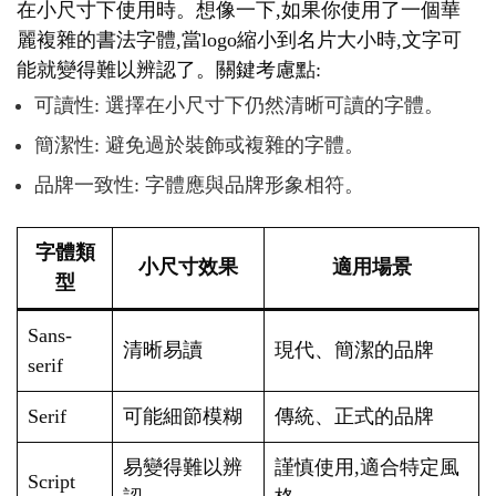
在小尺寸下使用時。想像一下,如果你使用了一個華
麗複雜的書法字體,當logo縮小到名片大小時,文字可
能就變得難以辨認了。關鍵考慮點:
可讀性: 選擇在小尺寸下仍然清晰可讀的字體。
簡潔性: 避免過於裝飾或複雜的字體。
品牌一致性: 字體應與品牌形象相符。
字體類
小尺寸效果
適用場景
型
Sans-
清晰易讀
現代、簡潔的品牌
serif
Serif
可能細節模糊
傳統、正式的品牌
易變得難以辨
謹慎使用,適合特定風
Script