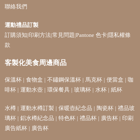
聯絡我們
運動禮品
訂製
訂購須知
|
印刷方法
|
常見問題
|
Pantone 色卡
|
隱私權條
款
客製化美食周邊商品
保溫杯
|
食物盒
|
不鏽鋼保溫杯
|
馬克杯
|
便當盒
|
咖
啡杯
|
運動水壺
|
環保餐具
|
玻璃杯
|
水杯
|
紙杯
水樽
|
運動水樽訂製
|
保暖壺紀念品
|
陶瓷杯
|
禮品玻
璃杯
|
鋁水樽紀念品
|
特色杯
|
禮品杯
|
廣告杯
|
印刷
廣告紙杯
|
廣告杯