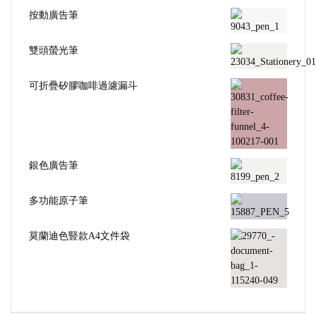
按動廣告筆
雙頭螢光筆
可折疊矽膠咖啡過濾漏斗
銀色廣告筆
多功能原子筆
莫蘭迪色豎款A4文件袋