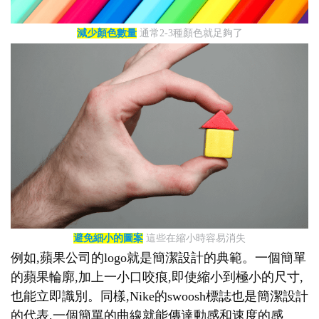
減少顏色數量
通常2-3種顏色就足夠了
避免細小的圖案
這些在縮小時容易消失
例如,蘋果公司的logo就是簡潔設計的典範。一個簡單
的蘋果輪廓,加上一小口咬痕,即使縮小到極小的尺寸,
也能立即識別。同樣,Nike的swoosh標誌也是簡潔設計
的代表,一個簡單的曲線就能傳達動感和速度的感