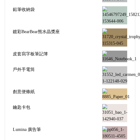
鉛筆收納袋
鍍彩BearBear熊水晶獎座
皮套寫字板筆記簿
戶外手電筒
創意便條紙
鑰匙卡包
Lumina 廣告筆