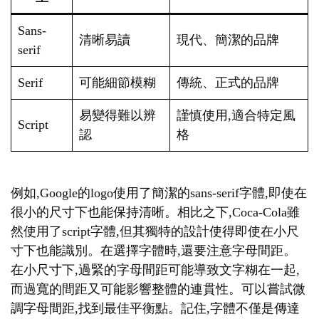
Sans-
清晰易讀
現代、簡潔的品牌
serif
Serif
可能細節模糊
傳統、正式的品牌
易變得難以辨
謹慎使用,適合特定風
Script
認
格
例如,Google的logo使用了簡潔的sans-serif字體,即使在
很小的尺寸下也能保持清晰。相比之下,Coca-Cola雖
然使用了script字體,但其獨特的設計使得即使在小尺
寸下也能識別。在選擇字體時,還要注意字母間距。
在小尺寸下,過緊的字母間距可能導致文字糊在一起,
而過寬的間距又可能影響整體的連貫性。可以嘗試微
調字母間距,找到最佳平衡點。記住,字體不僅是傳達