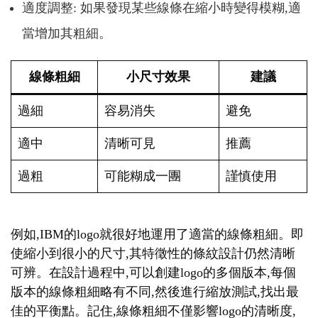
適度調整: 如果發現某些線條在縮小時變得模糊,適
當增加其粗細。
線條粗細
小尺寸效果
建議
過細
容易消失
避免
適中
清晰可見
推薦
過粗
可能糊成一團
謹慎使用
例如,IBM的logo就很好地運用了適當的線條粗細。即
使縮小到很小的尺寸,其特徵性的條紋設計仍然清晰
可辨。在設計過程中,可以創建logo的多個版本,每個
版本的線條粗細略有不同,然後進行縮放測試,找出最
佳的平衡點。記住,線條粗細不僅影響logo的清晰度,