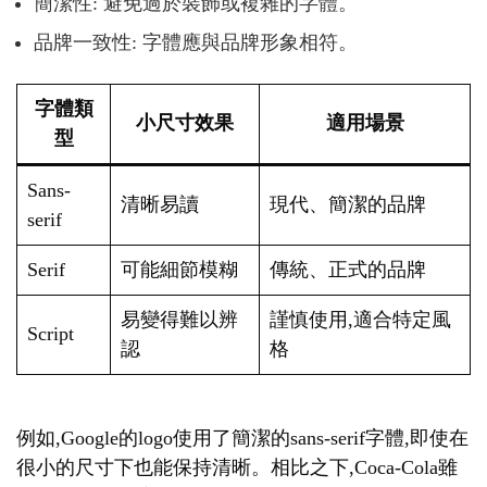
簡潔性: 避免過於裝飾或複雜的字體。
品牌一致性: 字體應與品牌形象相符。
字體類
小尺寸效果
適用場景
型
Sans-
清晰易讀
現代、簡潔的品牌
serif
Serif
可能細節模糊
傳統、正式的品牌
易變得難以辨
謹慎使用,適合特定風
Script
認
格
例如,Google的logo使用了簡潔的sans-serif字體,即使在
很小的尺寸下也能保持清晰。相比之下,Coca-Cola雖