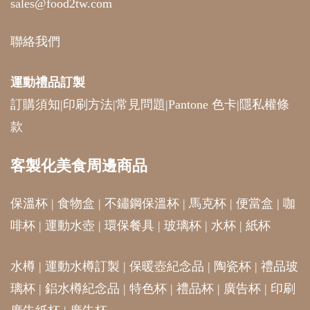
sales@food2tw.com
聯絡我們
運動禮品
訂製
訂購須知
|
印刷方法
|
常見問題
|
Pantone 色卡
|
隱私權條
款
客製化美食周邊商品
保溫杯
|
食物盒
|
不鏽鋼保溫杯
|
馬克杯
|
便當盒
|
咖
啡杯
|
運動水壺
|
環保餐具
|
玻璃杯
|
水杯
|
紙杯
水樽
|
運動水樽訂製
|
保暖壺紀念品
|
陶瓷杯
|
禮品玻
璃杯
|
鋁水樽紀念品
|
特色杯
|
禮品杯
|
廣告杯
|
印刷