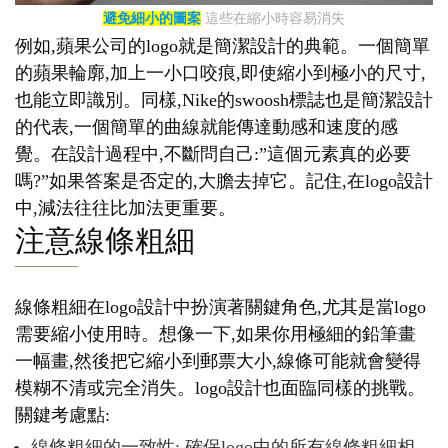
避免細小的圖案
這些在縮小時容易消失
例如,蘋果公司的logo就是簡潔設計的典範。一個簡單
的蘋果輪廓,加上一小口咬痕,即使縮小到極小的尺寸,
也能立即識別。同樣,Nike的swoosh標誌也是簡潔設計
的代表,一個簡單的曲線就能傳達動感和速度的感
覺。在設計過程中,不斷問自己:”這個元素真的必要
嗎?”如果答案是否定的,大膽去掉它。記住,在logo設計
中,減法往往比加法更重要。
注意線條粗細
線條粗細在logo設計中扮演著關鍵角色,尤其是當logo
需要縮小使用時。想像一下,如果你用極細的鉛筆畫
一幅畫,然後把它縮小到郵票大小,線條可能就會變得
模糊不清或完全消失。logo設計也面臨同樣的挑戰。
關鍵考慮點:
線條粗細的一致性: 確保logo中的所有線條粗細相