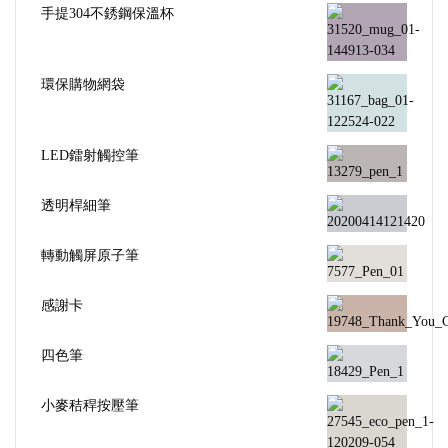
手提304不銹鋼保溫杯
環保購物網袋
LED鐳射觸控筆
透明桿細筆
轉動觸屏原子筆
感謝卡
四色筆
小麥秸稈按壓筆