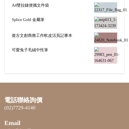
A4雙拉鏈便攜文件袋
Splice Gold 金屬筆
復古文創商務工作軟皮活頁記事本
可愛兔子毛絨中性筆
電話聯絡詢價
(02)7729-4140
Email