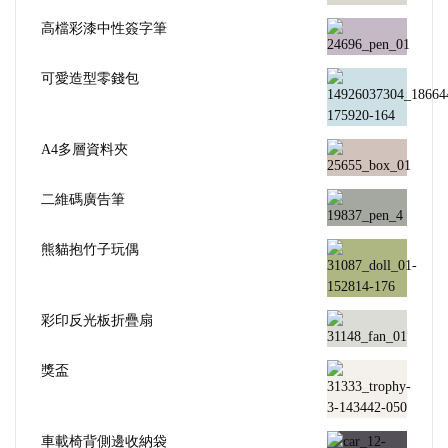
高檔彩漆中性簽字筆
可愛造型零錢包
A4多層資料夾
二維碼廣告筆
熊貓抱竹子玩偶
彩印反光板折疊扇
獎盃
車載椅背側邊收納袋