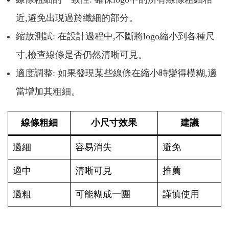
近,避免出現過於纖細的部分。
縮放測試: 在設計過程中,不斷將logo縮小到各種尺
寸,檢查線條是否仍然清晰可見。
適度調整: 如果發現某些線條在縮小時變得模糊,適
當增加其粗細。
線條粗細
小尺寸效果
建議
過細
容易消失
避免
適中
清晰可見
推薦
過粗
可能糊成一團
謹慎使用