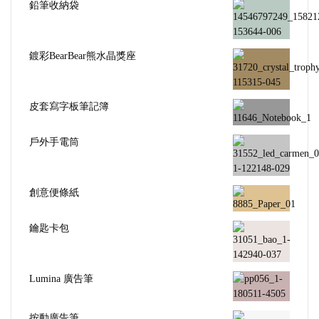
鉛筆收納袋
鍍彩BearBear熊水晶獎座
皮套寫字板筆記簿
戶外手電筒
創意便條紙
鑰匙卡包
Lumina 廣告筆
按動廣告筆