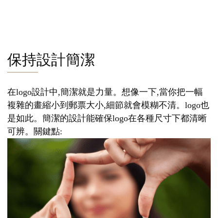
保持設計簡潔
在logo設計中,簡潔就是力量。想像一下,當你把一幅
複雜的畫縮小到郵票大小,細節就會模糊不清。logo也
是如此。簡潔的設計能確保logo在各種尺寸下都清晰
可辨。關鍵點: