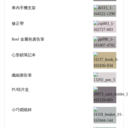
車內手機支架
修正帶
Reef 金屬色廣告筆
心形鎖筆記本
纖細廣告筆
PU咭片盒
小巧燜燒杯