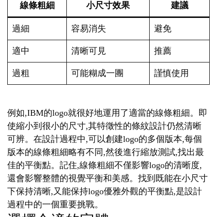
線條粗細
小尺寸效果
建議
過細
容易消失
避免
適中
清晰可見
推薦
過粗
可能糊成一團
謹慎使用
例如,IBM的logo就很好地運用了適當的線條粗細。即
使縮小到很小的尺寸,其特徵性的條紋設計仍然清晰
可辨。在設計過程中,可以創建logo的多個版本,每個
版本的線條粗細略有不同,然後進行縮放測試,找出最
佳的平衡點。記住,線條粗細不僅影響logo的清晰度,
還會影響整體的視覺平衡和美感。找到既能在小尺寸
下保持清晰,又能保持logo優雅外觀的平衡點,是設計
過程中的一個重要挑戰。