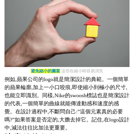
避免細小的圖案
這些在縮小時容易消失
例如,蘋果公司的logo就是簡潔設計的典範。一個簡單
的蘋果輪廓,加上一小口咬痕,即使縮小到極小的尺寸,
也能立即識別。同樣,Nike的swoosh標誌也是簡潔設計
的代表,一個簡單的曲線就能傳達動感和速度的感
覺。在設計過程中,不斷問自己:”這個元素真的必要
嗎?”如果答案是否定的,大膽去掉它。記住,在logo設計
中,減法往往比加法更重要。