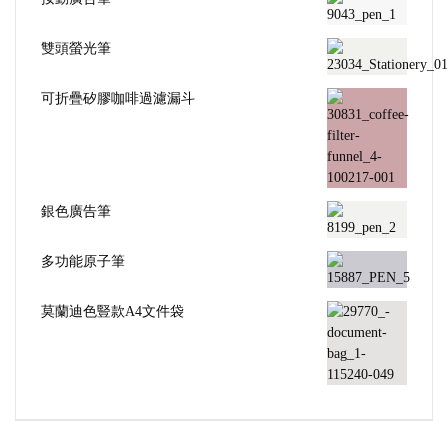
雙頭螢光筆
可折疊矽膠咖啡過濾漏斗
銀色廣告筆
多功能原子筆
莫蘭迪色豎款A4文件袋