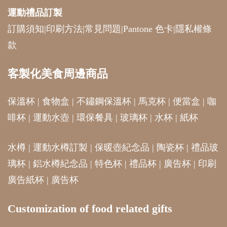
運動禮品
訂製
訂購須知
|
印刷方法
|
常見問題
|
Pantone 色卡
|
隱私權條
款
客製化美食周邊商品
保溫杯
|
食物盒
|
不鏽鋼保溫杯
|
馬克杯
|
便當盒
|
咖
啡杯
|
運動水壺
|
環保餐具
|
玻璃杯
|
水杯
|
紙杯
水樽
|
運動水樽訂製
|
保暖壺紀念品
|
陶瓷杯
|
禮品玻
璃杯
|
鋁水樽紀念品
|
特色杯
|
禮品杯
|
廣告杯
|
印刷
廣告紙杯
|
廣告杯
Customization of food related gifts