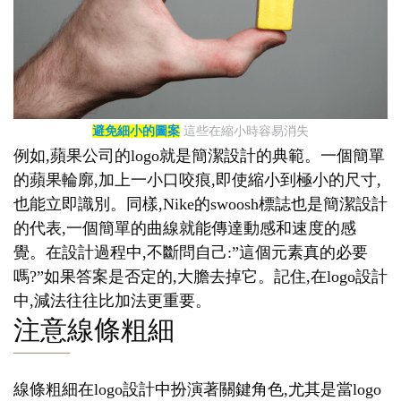
避免細小的圖案
這些在縮小時容易消失
例如,蘋果公司的logo就是簡潔設計的典範。一個簡單
的蘋果輪廓,加上一小口咬痕,即使縮小到極小的尺寸,
也能立即識別。同樣,Nike的swoosh標誌也是簡潔設計
的代表,一個簡單的曲線就能傳達動感和速度的感
覺。在設計過程中,不斷問自己:”這個元素真的必要
嗎?”如果答案是否定的,大膽去掉它。記住,在logo設計
中,減法往往比加法更重要。
注意線條粗細
線條粗細在logo設計中扮演著關鍵角色,尤其是當logo