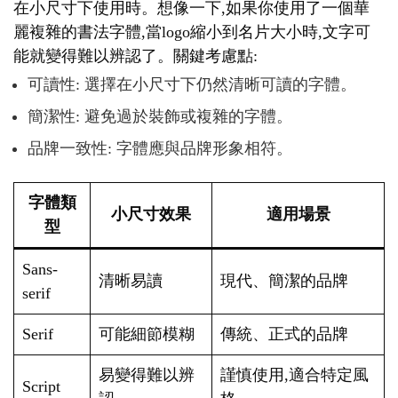
在小尺寸下使用時。想像一下,如果你使用了一個華
麗複雜的書法字體,當logo縮小到名片大小時,文字可
能就變得難以辨認了。關鍵考慮點:
可讀性: 選擇在小尺寸下仍然清晰可讀的字體。
簡潔性: 避免過於裝飾或複雜的字體。
品牌一致性: 字體應與品牌形象相符。
字體類
小尺寸效果
適用場景
型
Sans-
清晰易讀
現代、簡潔的品牌
serif
Serif
可能細節模糊
傳統、正式的品牌
易變得難以辨
謹慎使用,適合特定風
Script