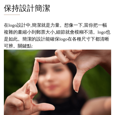
保持設計簡潔
在logo設計中,簡潔就是力量。想像一下,當你把一幅
複雜的畫縮小到郵票大小,細節就會模糊不清。logo也
是如此。簡潔的設計能確保logo在各種尺寸下都清晰
可辨。關鍵點: