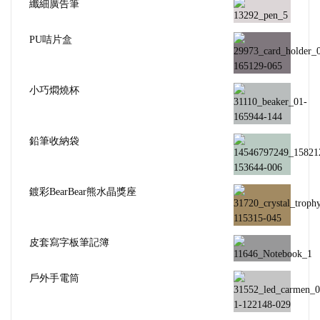
纖細廣告筆
PU咭片盒
小巧燜燒杯
鉛筆收納袋
鍍彩BearBear熊水晶獎座
皮套寫字板筆記簿
戶外手電筒