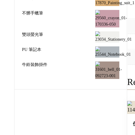
不髒手蠟筆
雙頭螢光筆
PU 筆記本
牛鈴裝飾掛件
Re