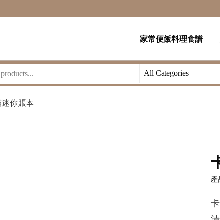
家常便飯料理食譜
貓迷你賬本
產品
卡
清