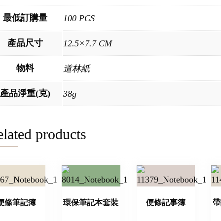
最低訂購量
100 PCS
產品尺寸
12.5×7.7 CM
物料
道林紙
產品淨重(克)
38g
lated products
便條筆記簿
環保筆記本套裝
便條記事簿
帶