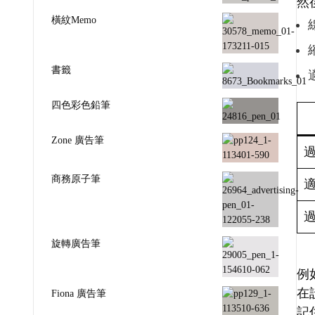
然
橫紋Memo
書籤
四色彩色鉛筆
Zone 廣告筆
商務原子筆
旋轉廣告筆
例
在
Fiona 廣告筆
記