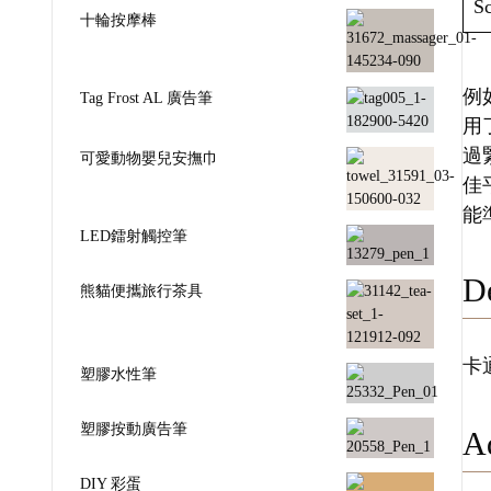
Sc
十輪按摩棒
例如
Tag Frost AL 廣告筆
用
過
可愛動物嬰兒安撫巾
佳
能
LED鐳射觸控筆
De
熊貓便攜旅行茶具
卡
塑膠水性筆
塑膠按動廣告筆
Ad
DIY 彩蛋