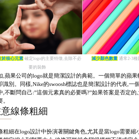
注於核心元素
確定logo的主要特徵,去除不必
減少顏色數量
通常2-3
要的裝飾
如,蘋果公司的logo就是簡潔設計的典範。一個簡單的蘋果
即識別。同樣,Nike的swoosh標誌也是簡潔設計的代
中,不斷問自己:”這個元素真的必要嗎?”如果答案是否定的,
要。
注意線條粗細
條粗細在logo設計中扮演著關鍵角色,尤其是當logo需