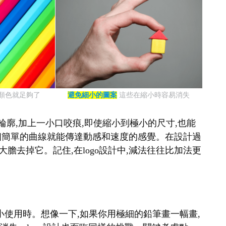
種顏色就足夠了
避免細小的圖案
這些在縮小時容易消失
輪廓,加上一小口咬痕,即使縮小到極小的尺寸,也能
表,一個簡單的曲線就能傳達動感和速度的感覺。在設計過
大膽去掉它。記住,在logo設計中,減法往往比加法更
要縮小使用時。想像一下,如果你用極細的鉛筆畫一幅畫,