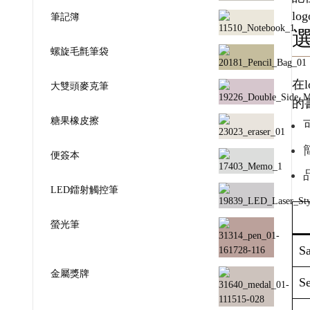
l
筆記簿
螺旋毛氈筆袋
在
大雙頭麥克筆
的
糖果橡皮擦
便簽本
LED鐳射觸控筆
螢光筆
Sa
金屬獎牌
Se