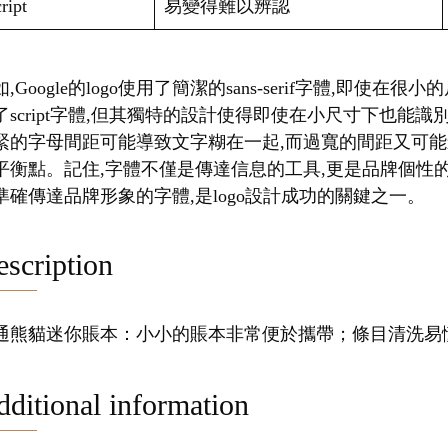
ript
易變得難以辨認
,Google的logo使用了簡潔的sans-serif字體,即使在
了script字體,但其獨特的設計使得即使在小尺寸下也能
緊的字母間距可能導致文字糊在一起,而過寬的間距又可能
平衡點。記住,字體不僅是傳達信息的工具,更是品牌個性
準確傳達品牌形象的字體,是logo設計成功的關鍵之一。
scription
通熊貓迷你賬本：小小的賬本非常便於攜帶；條目清洗易
ditional information