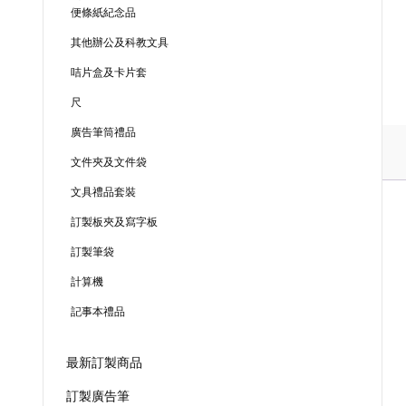
便條紙紀念品
其他辦公及科教文具
咭片盒及卡片套
尺
廣告筆筒禮品
文件夾及文件袋
文具禮品套裝
訂製板夾及寫字板
訂製筆袋
計算機
記事本禮品
最新訂製商品
訂製廣告筆