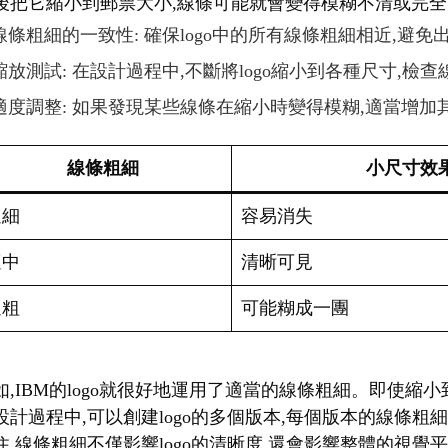
後把它縮小到郵票大小,線條可能就會變得模糊不清或完全消
線條粗細的一致性: 確保logo中的所有線條粗細相近,避
縮放測試: 在設計過程中,不斷將logo縮小到各種尺寸,檢
適度調整: 如果發現某些線條在縮小時變得模糊,適當增加
線條粗細
小尺寸效
過細
容易消失
適中
清晰可見
過粗
可能糊成一團
如,IBM的logo就很好地運用了適當的線條粗細。即使
設計過程中,可以創建logo的多個版本,每個版本的線條粗
住,線條粗細不僅影響logo的清晰度,還會影響整體的視