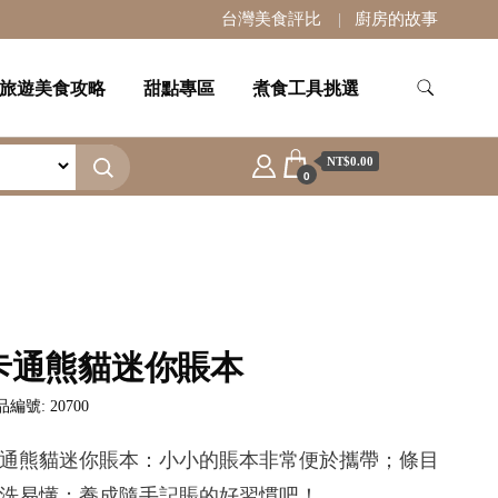
台灣美食評比
廚房的故事
旅遊美食攻略
甜點專區
煮食工具挑選
NT$0.00
0
卡通熊貓迷你賬本
編號: 20700
通熊貓迷你賬本：小小的賬本非常便於攜帶；條目
洗易懂；養成隨手記賬的好習慣吧！