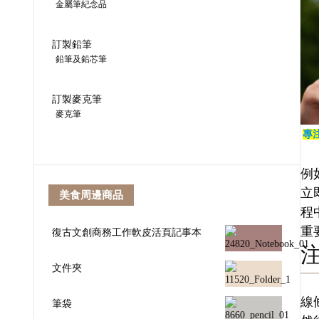
金屬筆紀念品
訂製鉛筆
鉛筆及鉛芯筆
訂製麥克筆
麥克筆
專
例
立
美食周邊商品
程
重
復古文創商務工作軟皮活頁記事本
文件夾
線
筆袋